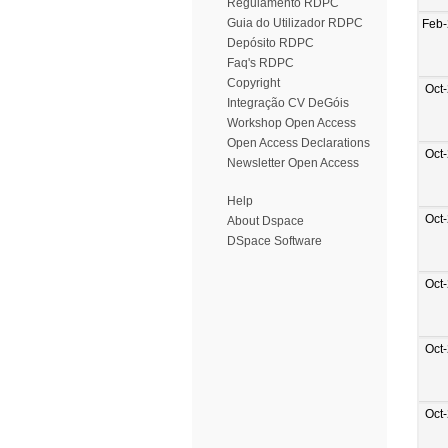
Regulamento RDPC
Guia do Utilizador RDPC
Feb
Depósito RDPC
Faq's RDPC
Copyright
Oct
Integração CV DeGóis
Workshop Open Access
Open Access Declarations
Oct
Newsletter Open Access
Help
Oct
About Dspace
DSpace Software
Oct
Oct
Oct