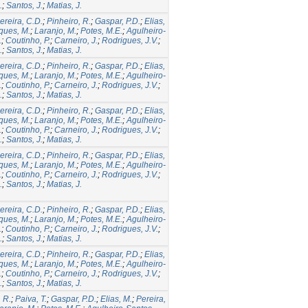
.
;
Santos, J.
;
Matias, J.
ereira, C.D.
;
Pinheiro, R.
;
Gaspar, P.D.
;
Elias,
ques, M.
;
Laranjo, M.
;
Potes, M.E.
;
Agulheiro-
.
;
Coutinho, P.
;
Carneiro, J.
;
Rodrigues, J.V.
;
.
;
Santos, J.
;
Matias, J.
ereira, C.D.
;
Pinheiro, R.
;
Gaspar, P.D.
;
Elias,
ques, M.
;
Laranjo, M.
;
Potes, M.E.
;
Agulheiro-
.
;
Coutinho, P.
;
Carneiro, J.
;
Rodrigues, J.V.
;
.
;
Santos, J.
;
Matias, J.
ereira, C.D.
;
Pinheiro, R.
;
Gaspar, P.D.
;
Elias,
ques, M.
;
Laranjo, M.
;
Potes, M.E.
;
Agulheiro-
.
;
Coutinho, P.
;
Carneiro, J.
;
Rodrigues, J.V.
;
.
;
Santos, J.
;
Matias, J.
ereira, C.D.
;
Pinheiro, R.
;
Gaspar, P.D.
;
Elias,
ques, M.
;
Laranjo, M.
;
Potes, M.E.
;
Agulheiro-
.
;
Coutinho, P.
;
Carneiro, J.
;
Rodrigues, J.V.
;
.
;
Santos, J.
;
Matias, J.
ereira, C.D.
;
Pinheiro, R.
;
Gaspar, P.D.
;
Elias,
ques, M.
;
Laranjo, M.
;
Potes, M.E.
;
Agulheiro-
.
;
Coutinho, P.
;
Carneiro, J.
;
Rodrigues, J.V.
;
.
;
Santos, J.
;
Matias, J.
ereira, C.D.
;
Pinheiro, R.
;
Gaspar, P.D.
;
Elias,
ques, M.
;
Laranjo, M.
;
Potes, M.E.
;
Agulheiro-
.
;
Coutinho, P.
;
Carneiro, J.
;
Rodrigues, J.V.
;
.
;
Santos, J.
;
Matias, J.
 R.
;
Paiva, T.
;
Gaspar, P.D.
;
Elias, M.
;
Pereira,