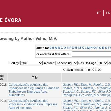
PT
EN
owsing by Author Velho, M.V.
0-9
A
B
C
D
E
F
G
H
I
J
K
L
M
N
O
P
Q
R
S
T
Jump to:
or enter first few letters:
Sort by:
In order:
Results/Page
Au
Showing results 1 to 20 of 20
sue
Title
ate
-2018
Caracterização e Análise das
Gaspar, P.D.
;
Elias, M.
;
Pereira, C.D.
Condições de Segurança e Saúde no
Soares, C.D.
;
Gândara, J.
;
Henrique
Trabalho em Empresas Agro-
Santos, A.C.
;
Santos, F.C.
;
Silva, P.D
Alimentares
Rodrigues, J.V.
;
Velho, M.V.
;
Araújo,
-2018
Caracterização e Análise dos
Gaspar, P.D.
;
Elias, M.
;
Pereira, C.D.
Processos Produtivos em Empresas
Soares, C.D.
;
Henriques, M.
;
Laranj
Agro-Alimentares
Santos, F.C.
;
Silva, P.D.
;
Nunes, J.
;
C