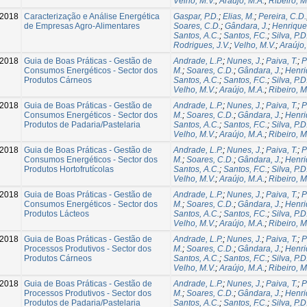
Velho, M.V.
;
Araújo, M.A.
;
Ribeiro, M
-2018
Caracterização e Análise Energética
Gaspar, P.D.
;
Elias, M.
;
Pereira, C.D.
de Empresas Agro-Alimentares
Soares, C.D.
;
Gândara, J.
;
Henrique
Santos, A.C.
;
Santos, F.C.
;
Silva, P.D
Rodrigues, J.V.
;
Velho, M.V.
;
Araújo,
-2018
Guia de Boas Práticas - Gestão de
Andrade, L.P.
;
Nunes, J.
;
Paiva, T.
;
P
Consumos Energéticos - Sector dos
M.
;
Soares, C.D.
;
Gândara, J.
;
Henri
Produtos Cárneos
Santos, A.C.
;
Santos, F.C.
;
Silva, P.D
Velho, M.V.
;
Araújo, M.A.
;
Ribeiro, M
-2018
Guia de Boas Práticas - Gestão de
Andrade, L.P.
;
Nunes, J.
;
Paiva, T.
;
P
Consumos Energéticos - Sector dos
M.
;
Soares, C.D.
;
Gândara, J.
;
Henri
Produtos de Padaria/Pastelaria
Santos, A.C.
;
Santos, F.C.
;
Silva, P.D
Velho, M.V.
;
Araújo, M.A.
;
Ribeiro, M
-2018
Guia de Boas Práticas - Gestão de
Andrade, L.P.
;
Nunes, J.
;
Paiva, T.
;
P
Consumos Energéticos - Sector dos
M.
;
Soares, C.D.
;
Gândara, J.
;
Henri
Produtos Hortofrutícolas
Santos, A.C.
;
Santos, F.C.
;
Silva, P.D
Velho, M.V.
;
Araújo, M.A.
;
Ribeiro, M
-2018
Guia de Boas Práticas - Gestão de
Andrade, L.P.
;
Nunes, J.
;
Paiva, T.
;
P
Consumos Energéticos - Sector dos
M.
;
Soares, C.D.
;
Gândara, J.
;
Henri
Produtos Lácteos
Santos, A.C.
;
Santos, F.C.
;
Silva, P.D
Velho, M.V.
;
Araújo, M.A.
;
Ribeiro, M
-2018
Guia de Boas Práticas - Gestão de
Andrade, L.P.
;
Nunes, J.
;
Paiva, T.
;
P
Processos Produtivos - Sector dos
M.
;
Soares, C.D.
;
Gândara, J.
;
Henri
Produtos Cárneos
Santos, A.C.
;
Santos, F.C.
;
Silva, P.D
Velho, M.V.
;
Araújo, M.A.
;
Ribeiro, M
-2018
Guia de Boas Práticas - Gestão de
Andrade, L.P.
;
Nunes, J.
;
Paiva, T.
;
P
Processos Produtivos - Sector dos
M.
;
Soares, C.D.
;
Gândara, J.
;
Henri
Produtos de Padaria/Pastelaria
Santos, A.C.
;
Santos, F.C.
;
Silva, P.D