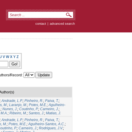
contact
|
advanced search
U
V
W
X
Y
Z
thors/Record:
Author(s)
;
Andrade, L.P.
;
Pinheiro, R.
;
Paiva, T.
;
s, M.
;
Laranjo, M.
;
Potes, M.E.
;
Agulheiro-
.
;
Nunes, J.
;
Coutinho, P.
;
Carneiro, J.
;
 M.A.
;
Ribeiro, M.
;
Santos, J.
;
Matias, J.
;
Andrade, L.P.
;
Pinheiro, R.
;
Paiva, T.
;
o, M.
;
Potes, M.E.
;
Agulheiro-Santos, A.C.
;
outinho, P.
;
Carneiro, J.
;
Rodrigues, J.V.
;