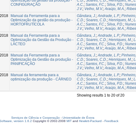
optimização da gestão da produção -
C.D.
;
Soares, C.D.
;
Henriques, M.
;
L
CONFIGURAÇÃO
A.C.
;
Santos, F.C.
;
Silva, P.D.
;
Nunes,
J.V.
;
Velho, M.V.
;
Araújo, M.A.
;
Ribei
-2018
Manual da Ferramenta para a
Gândara, J.
;
Andrade, L.P.
;
Pinheiro,
Optimização da gestão da produção -
C.D.
;
Soares, C.D.
;
Henriques, M.
;
L
HORTOFRUTÍCOLA
A.C.
;
Santos, F.C.
;
Silva, P.D.
;
Nunes,
J.V.
;
Velho, M.V.
;
Araújo, M.A.
;
Ribei
-2018
Manual da Ferramenta para a
Gândara, J.
;
Andrade, L.P.
;
Pinheiro,
Optimização da Gestão da Produção -
C.D.
;
Soares, C.D.
;
Henriques, M.
;
L
LÁCTEO
A.C.
;
Santos, F.C.
;
Silva, P.D.
;
Nunes,
J.V.
;
Velho, M.V.
;
Araújo, M.A.
;
Ribei
-2018
Manual da Ferramenta para a
Gândara, J.
;
Andrade, L.P.
;
Pinheiro,
Optimização da Gestão da produção -
C.D.
;
Soares, C.D.
;
Henriques, M.
;
L
PANIFICAÇÃO
A.C.
;
Santos, F.C.
;
Silva, P.D.
;
Nunes,
J.V.
;
Velho, M.V.
;
Araújo, M.A.
;
Ribei
-2018
Manual da ferramenta para a
Gândara, J.
;
Andrade, L.P.
;
Pinheiro,
optimização da produção - CÁRNEO
C.D.
;
Soares, C.D.
;
Henriques, M.
;
L
A.C.
;
Santos, F.C.
;
Silva, P.D.
;
Nunes,
J.V.
;
Velho, M.V.
;
Araújo, M.A.
;
Ribei
Showing results 1 to 20 of 20
Serviços de Ciência e Cooperação
-
Universidade de Évora
oftware, version 1.6.2
Copyright © 2002-2008
MIT
and
Hewlett-Packard
-
Feedback