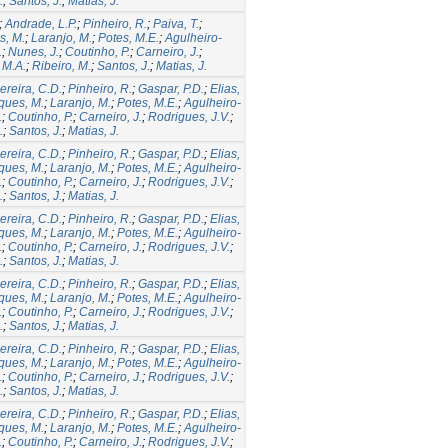
.
;
Santos, J.
;
Matias, J.
;
Andrade, L.P.
;
Pinheiro, R.
;
Paiva, T.
;
s, M.
;
Laranjo, M.
;
Potes, M.E.
;
Agulheiro-
.
;
Nunes, J.
;
Coutinho, P.
;
Carneiro, J.
;
 M.A.
;
Ribeiro, M.
;
Santos, J.
;
Matias, J.
ereira, C.D.
;
Pinheiro, R.
;
Gaspar, P.D.
;
Elias,
ques, M.
;
Laranjo, M.
;
Potes, M.E.
;
Agulheiro-
.
;
Coutinho, P.
;
Carneiro, J.
;
Rodrigues, J.V.
;
.
;
Santos, J.
;
Matias, J.
ereira, C.D.
;
Pinheiro, R.
;
Gaspar, P.D.
;
Elias,
ques, M.
;
Laranjo, M.
;
Potes, M.E.
;
Agulheiro-
.
;
Coutinho, P.
;
Carneiro, J.
;
Rodrigues, J.V.
;
.
;
Santos, J.
;
Matias, J.
ereira, C.D.
;
Pinheiro, R.
;
Gaspar, P.D.
;
Elias,
ques, M.
;
Laranjo, M.
;
Potes, M.E.
;
Agulheiro-
.
;
Coutinho, P.
;
Carneiro, J.
;
Rodrigues, J.V.
;
.
;
Santos, J.
;
Matias, J.
ereira, C.D.
;
Pinheiro, R.
;
Gaspar, P.D.
;
Elias,
ques, M.
;
Laranjo, M.
;
Potes, M.E.
;
Agulheiro-
.
;
Coutinho, P.
;
Carneiro, J.
;
Rodrigues, J.V.
;
.
;
Santos, J.
;
Matias, J.
ereira, C.D.
;
Pinheiro, R.
;
Gaspar, P.D.
;
Elias,
ques, M.
;
Laranjo, M.
;
Potes, M.E.
;
Agulheiro-
.
;
Coutinho, P.
;
Carneiro, J.
;
Rodrigues, J.V.
;
.
;
Santos, J.
;
Matias, J.
ereira, C.D.
;
Pinheiro, R.
;
Gaspar, P.D.
;
Elias,
ques, M.
;
Laranjo, M.
;
Potes, M.E.
;
Agulheiro-
.
;
Coutinho, P.
;
Carneiro, J.
;
Rodrigues, J.V.
;