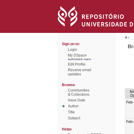
/
Sign on to:
Br
Login
My DSpace
authorized users
Edit Profile
Receive email
updates
Browse
Communities
Is
& Collections
D
Issue Date
Feb
Author
Title
Subject
Feb
Helps