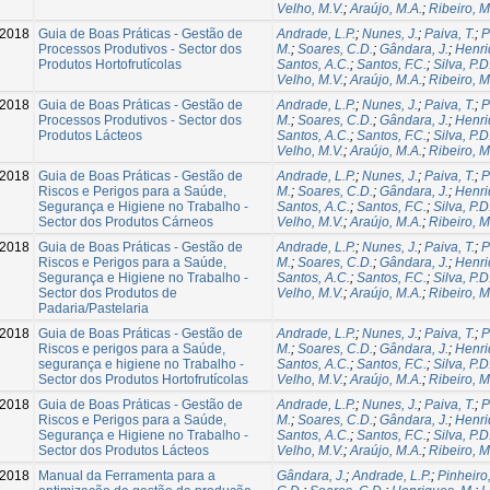
Velho, M.V.
;
Araújo, M.A.
;
Ribeiro, M
-2018
Guia de Boas Práticas - Gestão de
Andrade, L.P.
;
Nunes, J.
;
Paiva, T.
;
P
Processos Produtivos - Sector dos
M.
;
Soares, C.D.
;
Gândara, J.
;
Henri
Produtos Hortofrutícolas
Santos, A.C.
;
Santos, F.C.
;
Silva, P.D
Velho, M.V.
;
Araújo, M.A.
;
Ribeiro, M
-2018
Guia de Boas Práticas - Gestão de
Andrade, L.P.
;
Nunes, J.
;
Paiva, T.
;
P
Processos Produtivos - Sector dos
M.
;
Soares, C.D.
;
Gândara, J.
;
Henri
Produtos Lácteos
Santos, A.C.
;
Santos, F.C.
;
Silva, P.D
Velho, M.V.
;
Araújo, M.A.
;
Ribeiro, M
-2018
Guia de Boas Práticas - Gestão de
Andrade, L.P.
;
Nunes, J.
;
Paiva, T.
;
P
Riscos e Perigos para a Saúde,
M.
;
Soares, C.D.
;
Gândara, J.
;
Henri
Segurança e Higiene no Trabalho -
Santos, A.C.
;
Santos, F.C.
;
Silva, P.D
Sector dos Produtos Cárneos
Velho, M.V.
;
Araújo, M.A.
;
Ribeiro, M
-2018
Guia de Boas Práticas - Gestão de
Andrade, L.P.
;
Nunes, J.
;
Paiva, T.
;
P
Riscos e Perigos para a Saúde,
M.
;
Soares, C.D.
;
Gândara, J.
;
Henri
Segurança e Higiene no Trabalho -
Santos, A.C.
;
Santos, F.C.
;
Silva, P.D
Sector dos Produtos de
Velho, M.V.
;
Araújo, M.A.
;
Ribeiro, M
Padaria/Pastelaria
-2018
Guia de Boas Práticas - Gestão de
Andrade, L.P.
;
Nunes, J.
;
Paiva, T.
;
P
Riscos e perigos para a Saúde,
M.
;
Soares, C.D.
;
Gândara, J.
;
Henri
segurança e higiene no Trabalho -
Santos, A.C.
;
Santos, F.C.
;
Silva, P.D
Sector dos Produtos Hortofrutícolas
Velho, M.V.
;
Araújo, M.A.
;
Ribeiro, M
-2018
Guia de Boas Práticas - Gestão de
Andrade, L.P.
;
Nunes, J.
;
Paiva, T.
;
P
Riscos e Perigos para a Saúde,
M.
;
Soares, C.D.
;
Gândara, J.
;
Henri
Segurança e Higiene no Trabalho -
Santos, A.C.
;
Santos, F.C.
;
Silva, P.D
Sector dos Produtos Lácteos
Velho, M.V.
;
Araújo, M.A.
;
Ribeiro, M
-2018
Manual da Ferramenta para a
Gândara, J.
;
Andrade, L.P.
;
Pinheiro,