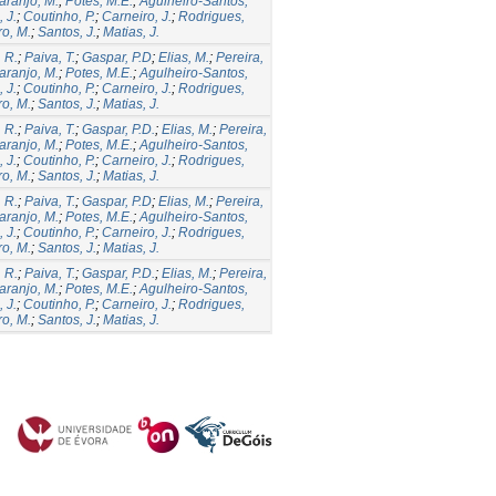
aranjo, M.
;
Potes, M.E.
;
Agulheiro-Santos,
 J.
;
Coutinho, P.
;
Carneiro, J.
;
Rodrigues,
ro, M.
;
Santos, J.
;
Matias, J.
 R.
;
Paiva, T.
;
Gaspar, P.D
;
Elias, M.
;
Pereira,
aranjo, M.
;
Potes, M.E.
;
Agulheiro-Santos,
 J.
;
Coutinho, P.
;
Carneiro, J.
;
Rodrigues,
ro, M.
;
Santos, J.
;
Matias, J.
 R.
;
Paiva, T.
;
Gaspar, P.D.
;
Elias, M.
;
Pereira,
aranjo, M.
;
Potes, M.E.
;
Agulheiro-Santos,
 J.
;
Coutinho, P.
;
Carneiro, J.
;
Rodrigues,
ro, M.
;
Santos, J.
;
Matias, J.
 R.
;
Paiva, T.
;
Gaspar, P.D
;
Elias, M.
;
Pereira,
aranjo, M.
;
Potes, M.E.
;
Agulheiro-Santos,
 J.
;
Coutinho, P.
;
Carneiro, J.
;
Rodrigues,
ro, M.
;
Santos, J.
;
Matias, J.
 R.
;
Paiva, T.
;
Gaspar, P.D.
;
Elias, M.
;
Pereira,
aranjo, M.
;
Potes, M.E.
;
Agulheiro-Santos,
 J.
;
Coutinho, P.
;
Carneiro, J.
;
Rodrigues,
ro, M.
;
Santos, J.
;
Matias, J.