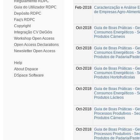
Regulamento RDPC
Guia do Utilizador RDPC
Feb-2018
Caracterização e Análise 
de Empresas Agro-Aliment
Depósito RDPC
Faq's RDPC
Copyright
Oct-2018
Guia de Boas Práticas - G
Consumos Energéticos - S
Integração CV DeGóis
Produtos Cárneos
Workshop Open Access
Open Access Declarations
Oct-2018
Guia de Boas Práticas - G
Newsletter Open Access
Consumos Energéticos - S
Produtos de Padaria/Paste
Help
Oct-2018
Guia de Boas Práticas - G
About Dspace
Consumos Energéticos - S
DSpace Software
Produtos Hortofrutícolas
Oct-2018
Guia de Boas Práticas - G
Consumos Energéticos - S
Produtos Lácteos
Oct-2018
Guia de Boas Práticas - G
Processos Produtivos - Sec
Produtos Cárneos
Oct-2018
Guia de Boas Práticas - G
Processos Produtivos - Sec
Produtos de Padaria/Paste