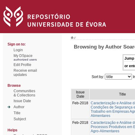
/
Sign on to:
Browsing by Author Soar
Login
My DSpace
Jump 
authorized users
Edit Profile
or ent
Receive email
updates
Sort by:
I
Browse
Communities
Issue
Title
& Collections
Date
Issue Date
Feb-2018
Caracterização e Análise 
Author
Condições de Segurança 
Trabalho em Empresas Agr
Title
Alimentares
Subject
Feb-2018
Caracterização e Análise 
Processos Produtivos em 
Helps
Agro-Alimentares