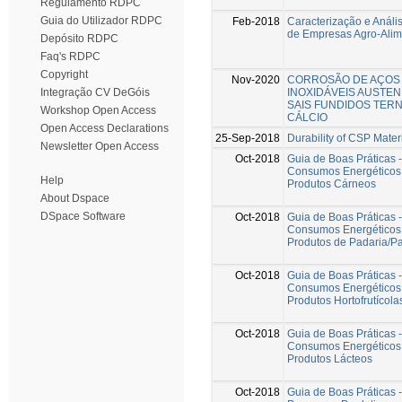
Regulamento RDPC
Guia do Utilizador RDPC
Feb-2018
Caracterização e Análi
de Empresas Agro-Alim
Depósito RDPC
Faq's RDPC
Copyright
Nov-2020
CORROSÃO DE AÇOS
INOXIDÁVEIS AUSTEN
Integração CV DeGóis
SAIS FUNDIDOS TER
Workshop Open Access
CÁLCIO
Open Access Declarations
25-Sep-2018
Durability of CSP Mater
Newsletter Open Access
Oct-2018
Guia de Boas Práticas 
Consumos Energéticos 
Help
Produtos Cárneos
About Dspace
DSpace Software
Oct-2018
Guia de Boas Práticas 
Consumos Energéticos 
Produtos de Padaria/Pa
Oct-2018
Guia de Boas Práticas 
Consumos Energéticos 
Produtos Hortofrutícola
Oct-2018
Guia de Boas Práticas 
Consumos Energéticos 
Produtos Lácteos
Oct-2018
Guia de Boas Práticas 