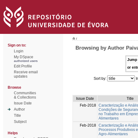
/
Sign on to:
Browsing by Author Paiva
Login
My DSpace
Jump 
authorized users
Edit Profile
or ent
Receive email
updates
Sort by:
I
Browse
Communities
& Collections
Issue Date
Title
Issue Date
Feb-2018
Caracterização e Análi
Author
Condições de Seguran
no Trabalho em Empres
Title
Alimentares
Subject
Feb-2018
Caracterização e Análi
Processos Produtivos
Helps
Agro-Alimentares