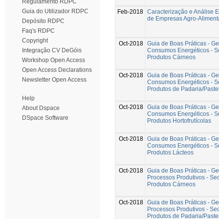
Regulamento RDPC
Guia do Utilizador RDPC
Feb-2018
Caracterização e Análise 
de Empresas Agro-Aliment
Depósito RDPC
Faq's RDPC
Copyright
Oct-2018
Guia de Boas Práticas - G
Consumos Energéticos - S
Integração CV DeGóis
Produtos Cárneos
Workshop Open Access
Open Access Declarations
Oct-2018
Guia de Boas Práticas - G
Newsletter Open Access
Consumos Energéticos - S
Produtos de Padaria/Paste
Help
Oct-2018
Guia de Boas Práticas - G
About Dspace
Consumos Energéticos - S
DSpace Software
Produtos Hortofrutícolas
Oct-2018
Guia de Boas Práticas - G
Consumos Energéticos - S
Produtos Lácteos
Oct-2018
Guia de Boas Práticas - G
Processos Produtivos - Sec
Produtos Cárneos
Oct-2018
Guia de Boas Práticas - G
Processos Produtivos - Sec
Produtos de Padaria/Paste