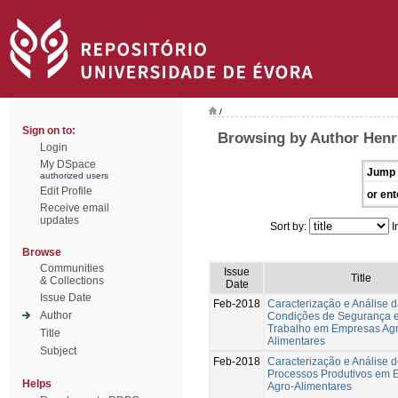
/
Sign on to:
Browsing by Author Henr
Login
My DSpace
Jump 
authorized users
Edit Profile
or ent
Receive email
updates
Sort by:
I
Browse
Communities
Issue
Title
& Collections
Date
Issue Date
Feb-2018
Caracterização e Análise 
Author
Condições de Segurança 
Trabalho em Empresas Agr
Title
Alimentares
Subject
Feb-2018
Caracterização e Análise 
Processos Produtivos em 
Helps
Agro-Alimentares