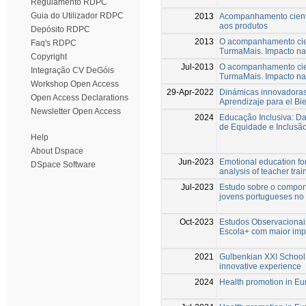
Regulamento RDPC
Guia do Utilizador RDPC
2013
Acompanhamento cientí
aos produtos
Depósito RDPC
2013
O acompanhamento cien
Faq's RDPC
TurmaMais. Impacto na
Copyright
Jul-2013
O acompanhamento cien
Integração CV DeGóis
TurmaMais. Impacto na
Workshop Open Access
29-Apr-2022
Dinámicas innovadoras
Open Access Declarations
Aprendizaje para el Bi
Newsletter Open Access
2024
Educação Inclusiva: Da
de Equidade e Inclusã
Help
About Dspace
Jun-2023
Emotional education fo
DSpace Software
analysis of teacher tra
Jul-2023
Estudo sobre o comport
jovens portugueses no 
Oct-2023
Estudos Observacionais
Escola+ com maior imp
2021
Gulbenkian XXI School 
innovative experience
2024
Health promotion in Eur