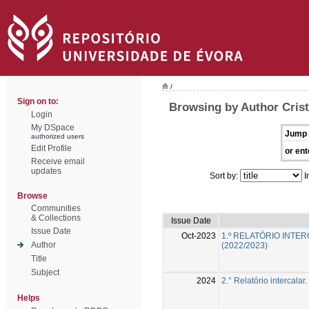
/
Sign on to:
Browsing by Author Cris
Login
My DSpace
Jump 
authorized users
Edit Profile
or ent
Receive email
updates
Sort by:
I
Browse
Communities
& Collections
Issue Date
Issue Date
Oct-2023
1.º RELATÓRIO INTE
Author
(2022/2023)
Title
Subject
2024
2.° Relatório intercala
Helps