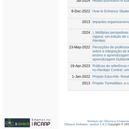
Jul-2024
Health promotion in Eur
8-Dec-2022
How to Enhance Studen
2013
Impactos organizacion
2024
). Múltiplas perspetiva
cigana: um estudo de 
Alentejo
23-May-2022
Perceções de professor
sobre a integração de 
ensino e aprendizagem
aprendizagem Gulbenk
19-Apr-2023
Práticas de referência 
no Alentejo Central: um
1-Jan-2022
Projeto EducArte: Rela
2013
Projeto TurmaMais: a c
Serviços de Ciência e Coopera
DSpace Software, version 1.6.2
Copyright © 20