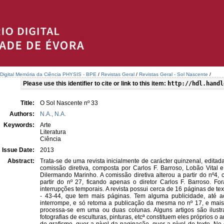
a Digital Memória da Ciência PHYSIS - BPE
/
Revistas Geral
/
Revistas Geral - Sol Nascente
/
Please use this identifier to cite or link to this item:
http://hdl.handl
Title:
O Sol Nascente nº 33
Authors:
N.A., N.A.
Keywords:
Arte
Literatura
Ciência
Issue Date:
2013
Abstract:
Trata-se de uma revista inicialmente de carácter quinzenal, editad
comissão diretiva, composta por Carlos F. Barroso, Lobão Vital e
Dilermando Marinho. A comissão diretiva alterou a partir do nº4,
partir do nº 27, ficando apenas o diretor Carlos F. Barroso. 
interrupções temporais. A revista possui cerca de 16 páginas de te
- 43-44, que tem mais páginas. Tem alguma publicidade, até a
interrompe, e só retoma a publicação da mesma no nº 17, e mais 
processa-se em uma ou duas colunas. Alguns artigos são ilust
fotografias de esculturas, pinturas, etcª constituem eles próprios 