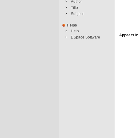
Author
Title
Subject
Helps
Help
Appears in
DSpace Software