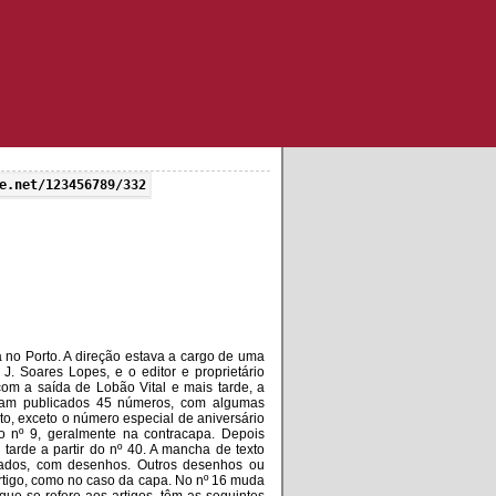
e.net/123456789/332
a no Porto. A direção estava a cargo de uma
 J. Soares Lopes, e o editor e proprietário
 com a saída de Lobão Vital e mais tarde, a
Foram publicados 45 números, com algumas
xto, exceto o número especial de aniversário
o nº 9, geralmente na contracapa. Depois
tarde a partir do nº 40. A mancha de texto
rados, com desenhos. Outros desenhos ou
o artigo, como no caso da capa. No nº 16 muda