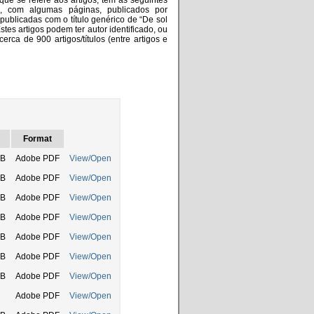
que se refere aos artigos, têm as seguintes
do, com algumas páginas, publicados por
 publicadas com o título genérico de “De sol
 Estes artigos podem ter autor identificado, ou
cerca de 900 artigos/títulos (entre artigos e
Format
kB
Adobe PDF
View/Open
kB
Adobe PDF
View/Open
kB
Adobe PDF
View/Open
kB
Adobe PDF
View/Open
kB
Adobe PDF
View/Open
kB
Adobe PDF
View/Open
kB
Adobe PDF
View/Open
Adobe PDF
View/Open