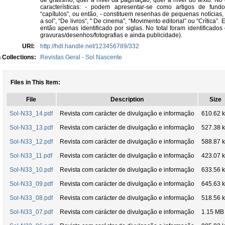
de grafismo, quer a nível da paginação, quer a nível do texto. No 
características: - podem apresentar-se como artigos de fun
“capítulos”, ou então, - constituem resenhas de pequenas notícias,
a sol”, “De livros”, " De cinema", “Movimento editorial” ou “Crítica”.
então apenas identificado por siglas. No total foram identificados 
gravuras/desenhos/fotografias e ainda publicidade).
URI:
http://hdl.handle.net/123456789/332
 Collections:
Revistas Geral - Sol Nascente
Files in This Item:
File
Description
Size
Sol-N33_14.pdf
Revista com carácter de divulgação e informação
610.62 
Sol-N33_13.pdf
Revista com carácter de divulgação e informação
527.38 
Sol-N33_12.pdf
Revista com carácter de divulgação e informação
588.87 
Sol-N33_11.pdf
Revista com carácter de divulgação e informação
423.07 
Sol-N33_10.pdf
Revista com carácter de divulgação e informação
633.56 
Sol-N33_09.pdf
Revista com carácter de divulgação e informação
645.63 
Sol-N33_08.pdf
Revista com carácter de divulgação e informação
518.56 
Sol-N33_07.pdf
Revista com carácter de divulgação e informação
1.15 MB