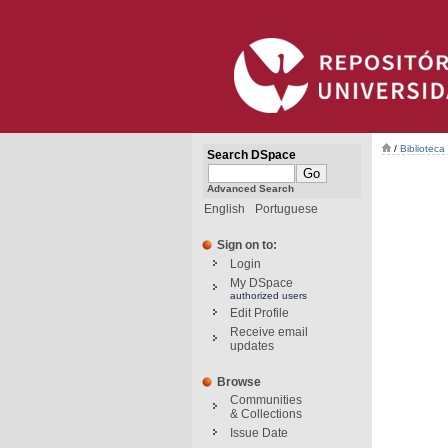
/
Bibliotec
Search DSpace
Advanced Search
English
Portuguese
Sign on to:
Login
My DSpace
authorized users
Edit Profile
Receive email
updates
Browse
Communities
& Collections
Issue Date