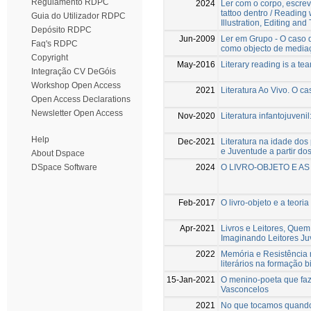
Regulamento RDPC
2024
Ler com o corpo, escreve
tattoo dentro / Reading w
Guia do Utilizador RDPC
Illustration, Editing and
Depósito RDPC
Jun-2009
Ler em Grupo - O caso
Faq's RDPC
como objecto de mediaç
Copyright
May-2016
Literary reading is a te
Integração CV DeGóis
Workshop Open Access
2021
Literatura Ao Vivo. O ca
Open Access Declarations
Newsletter Open Access
Nov-2020
Literatura infantojuvenil
Help
Dec-2021
Literatura na idade dos
e Juventude a partir dos
About Dspace
2024
O LIVRO-OBJETO E A
DSpace Software
Feb-2017
O livro-objeto e a teori
Apr-2021
Livros e Leitores, Que
Imaginando Leitores Ju
2022
Memória e Resistência 
literários na formação b
15-Jan-2021
O menino-poeta que fazi
Vasconcelos
2021
No que tocamos quando l