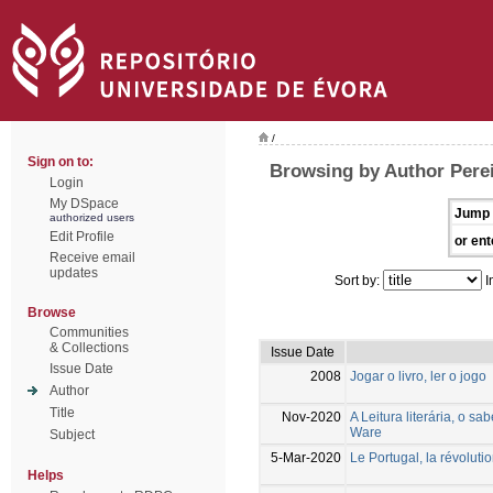
/
Sign on to:
Browsing by Author Perei
Login
My DSpace
Jump 
authorized users
Edit Profile
or ent
Receive email
updates
Sort by:
I
Browse
Communities
& Collections
Issue Date
Issue Date
2008
Jogar o livro, ler o jogo
Author
Title
Nov-2020
A Leitura literária, o s
Ware
Subject
5-Mar-2020
Le Portugal, la révolutio
Helps