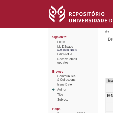
/
Sign on to:
Br
Login
My DSpace
authorized users
Edit Profile
Receive email
updates
Browse
Communities
& Collections
Iss
Issue Date
Author
Title
30-
Subject
Helps