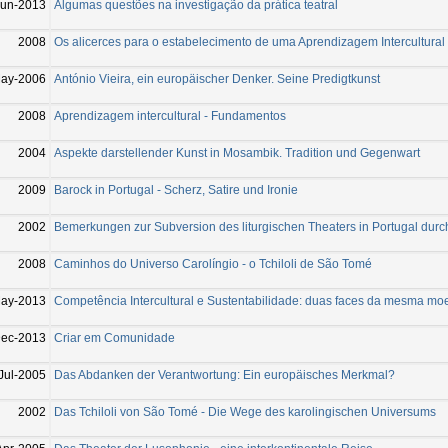
Jun-2013
Algumas questões na investigação da prática teatral
2008
Os alicerces para o estabelecimento de uma Aprendizagem Intercultural
ay-2006
António Vieira, ein europäischer Denker. Seine Predigtkunst
2008
Aprendizagem intercultural - Fundamentos
2004
Aspekte darstellender Kunst in Mosambik. Tradition und Gegenwart
2009
Barock in Portugal - Scherz, Satire und Ironie
2002
Bemerkungen zur Subversion des liturgischen Theaters in Portugal dur
2008
Caminhos do Universo Carolíngio - o Tchiloli de São Tomé
ay-2013
Competência Intercultural e Sustentabilidade: duas faces da mesma mo
ec-2013
Criar em Comunidade
Jul-2005
Das Abdanken der Verantwortung: Ein europäisches Merkmal?
2002
Das Tchiloli von São Tomé - Die Wege des karolingischen Universums