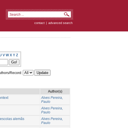
contact
|
advanced search
U
V
W
X
Y
Z
thors/Record:
Author(s)
ontext
Alves Pereira,
Paulo
Alves Pereira,
Paulo
 escolas alemãs
Alves Pereira,
Paulo