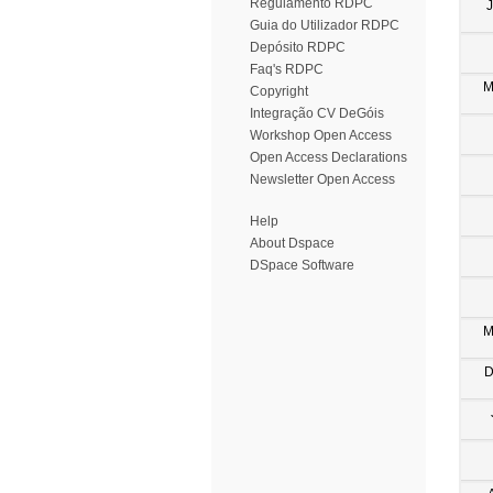
Regulamento RDPC
Guia do Utilizador RDPC
Depósito RDPC
Faq's RDPC
M
Copyright
Integração CV DeGóis
Workshop Open Access
Open Access Declarations
Newsletter Open Access
Help
About Dspace
DSpace Software
M
D