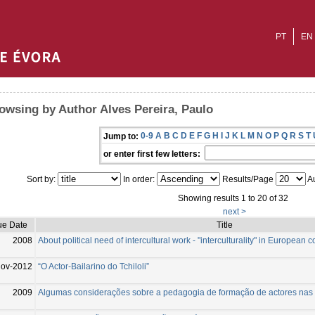
PT
EN
owsing by Author Alves Pereira, Paulo
0-9
A
B
C
D
E
F
G
H
I
J
K
L
M
N
O
P
Q
R
S
T
Jump to:
or enter first few letters:
Sort by:
In order:
Results/Page
Au
Showing results 1 to 20 of 32
next >
ue Date
Title
2008
About political need of intercultural work - "interculturality" in European c
Nov-2012
“O Actor-Bailarino do Tchiloli”
2009
Algumas considerações sobre a pedagogia de formação de actores nas