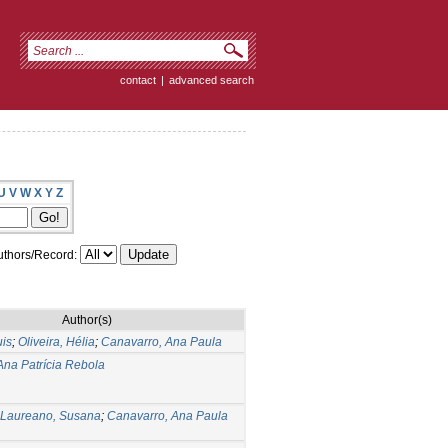
contact
|
advanced search
U
V
W
X
Y
Z
thors/Record:
Author(s)
is
;
Oliveira, Hélia
;
Canavarro, Ana Paula
Ana Patrícia Rebola
Laureano, Susana
;
Canavarro, Ana Paula