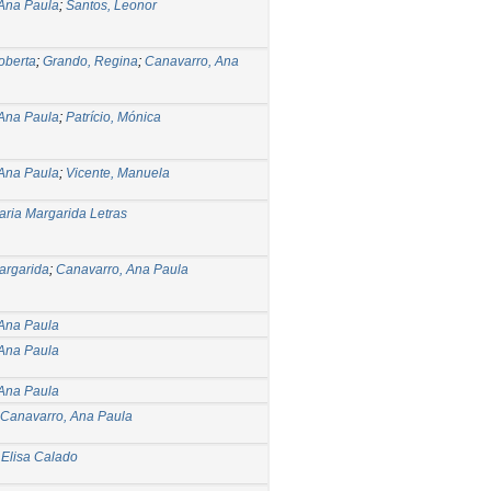
Ana Paula
;
Santos, Leonor
oberta
;
Grando, Regina
;
Canavarro, Ana
Ana Paula
;
Patrício, Mónica
Ana Paula
;
Vicente, Manuela
ria Margarida Letras
argarida
;
Canavarro, Ana Paula
Ana Paula
Ana Paula
Ana Paula
Canavarro, Ana Paula
 Elisa Calado