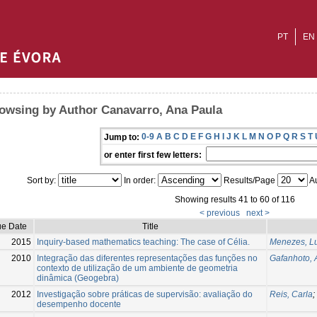
PT
EN
owsing by Author Canavarro, Ana Paula
0-9
A
B
C
D
E
F
G
H
I
J
K
L
M
N
O
P
Q
R
S
T
Jump to:
or enter first few letters:
Sort by:
In order:
Results/Page
Au
Showing results 41 to 60 of 116
< previous
next >
ue Date
Title
2015
Inquiry-based mathematics teaching: The case of Célia.
Menezes, Lu
2010
Integração das diferentes representações das funções no
Gafanhoto, 
contexto de utilização de um ambiente de geometria
dinâmica (Geogebra)
2012
Investigação sobre práticas de supervisão: avaliação do
Reis, Carla
;
desempenho docente