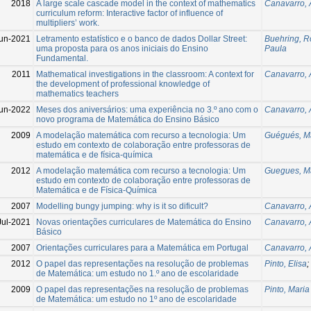
2018
A large scale cascade model in the context of mathematics
Canavarro, 
curriculum reform: Interactive factor of influence of
multipliers’ work.
un-2021
Letramento estatístico e o banco de dados Dollar Street:
Buehring, R
uma proposta para os anos iniciais do Ensino
Paula
Fundamental.
2011
Mathematical investigations in the classroom: A context for
Canavarro, 
the development of professional knowledge of
mathematics teachers
un-2022
Meses dos aniversários: uma experiência no 3.º ano com o
Canavarro, 
novo programa de Matemática do Ensino Básico
2009
A modelação matemática com recurso a tecnologia: Um
Guégués, Ma
estudo em contexto de colaboração entre professoras de
matemática e de física-química
2012
A modelação matemática com recurso a tecnologia: Um
Guegues, M
estudo em contexto de colaboração entre professoras de
Matemática e de Física-Química
2007
Modelling bungy jumping: why is it so dificult?
Canavarro, 
Jul-2021
Novas orientações curriculares de Matemática do Ensino
Canavarro, 
Básico
2007
Orientações curriculares para a Matemática em Portugal
Canavarro, 
2012
O papel das representações na resolução de problemas
Pinto, Elisa
;
de Matemática: um estudo no 1.º ano de escolaridade
2009
O papel das representações na resolução de problemas
Pinto, Maria
de Matemática: um estudo no 1º ano de escolaridade