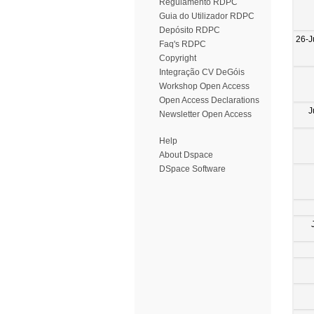
Regulamento RDPC
Guia do Utilizador RDPC
Depósito RDPC
26-J
Faq's RDPC
Copyright
Integração CV DeGóis
Workshop Open Access
Open Access Declarations
J
Newsletter Open Access
Help
About Dspace
DSpace Software