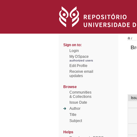
/
Sign on to:
Br
Login
My DSpace
authorized users
Edit Profile
Receive email
updates
Browse
Communities
& Collections
Iss
Issue Date
Author
Title
Subject
Helps