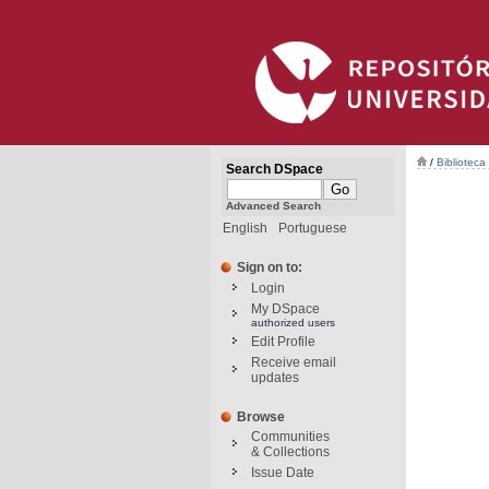
/
Bibliotec
Search DSpace
Advanced Search
English
Portuguese
Sign on to:
Login
My DSpace
authorized users
Edit Profile
Receive email
updates
Browse
Communities
& Collections
Issue Date