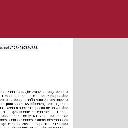
e.net/123456789/338
a no Porto. A direção estava a cargo de uma
 J. Soares Lopes, e o editor e proprietário
 com a saída de Lobão Vital e mais tarde, a
Foram publicados 45 números, com algumas
xto, exceto o número especial de aniversário
o nº 9, geralmente na contracapa. Depois
tarde a partir do nº 40. A mancha de texto
rados, com desenhos. Outros desenhos ou
o artigo, como no caso da capa. No nº 16 muda