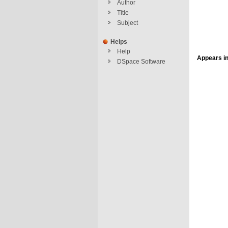
Author
Title
Subject
Helps
Help
Appears in
DSpace Software