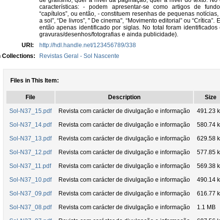
de grafismo, quer a nível da paginação, quer a nível do texto. No 
características: - podem apresentar-se como artigos de fun
“capítulos”, ou então, - constituem resenhas de pequenas notícias,
a sol”, “De livros”, " De cinema", “Movimento editorial” ou “Crítica”.
então apenas identificado por siglas. No total foram identificados 
gravuras/desenhos/fotografias e ainda publicidade).
URI:
http://hdl.handle.net/123456789/338
 Collections:
Revistas Geral - Sol Nascente
Files in This Item:
File
Description
Size
Sol-N37_15.pdf
Revista com carácter de divulgação e informação
491.23 
Sol-N37_14.pdf
Revista com carácter de divulgação e informação
580.74 
Sol-N37_13.pdf
Revista com carácter de divulgação e informação
629.58 
Sol-N37_12.pdf
Revista com carácter de divulgação e informação
577.85 
Sol-N37_11.pdf
Revista com carácter de divulgação e informação
569.38 
Sol-N37_10.pdf
Revista com carácter de divulgação e informação
490.14 
Sol-N37_09.pdf
Revista com carácter de divulgação e informação
616.77 
Sol-N37_08.pdf
Revista com carácter de divulgação e informação
1.1 MB