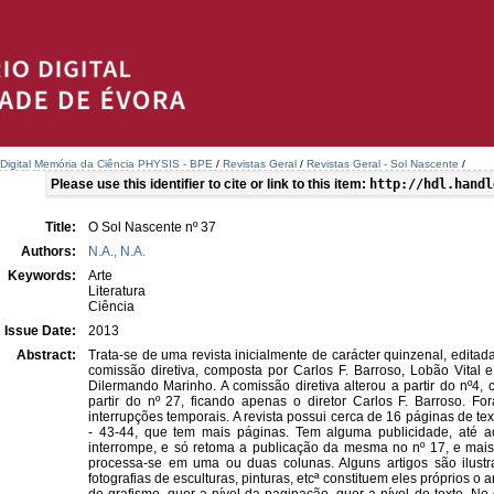
a Digital Memória da Ciência PHYSIS - BPE
/
Revistas Geral
/
Revistas Geral - Sol Nascente
/
Please use this identifier to cite or link to this item:
http://hdl.handl
Title:
O Sol Nascente nº 37
Authors:
N.A., N.A.
Keywords:
Arte
Literatura
Ciência
Issue Date:
2013
Abstract:
Trata-se de uma revista inicialmente de carácter quinzenal, editad
comissão diretiva, composta por Carlos F. Barroso, Lobão Vital e
Dilermando Marinho. A comissão diretiva alterou a partir do nº4,
partir do nº 27, ficando apenas o diretor Carlos F. Barroso. 
interrupções temporais. A revista possui cerca de 16 páginas de te
- 43-44, que tem mais páginas. Tem alguma publicidade, até a
interrompe, e só retoma a publicação da mesma no nº 17, e mais 
processa-se em uma ou duas colunas. Alguns artigos são ilust
fotografias de esculturas, pinturas, etcª constituem eles próprios 