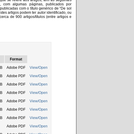
que se refere aos artigos, têm as seguintes
do, com algumas páginas, publicados por
 publicadas com o título genérico de “De sol
 Estes artigos podem ter autor identificado, ou
cerca de 900 artigos/títulos (entre artigos e
Format
kB
Adobe PDF
View/Open
kB
Adobe PDF
View/Open
kB
Adobe PDF
View/Open
kB
Adobe PDF
View/Open
kB
Adobe PDF
View/Open
kB
Adobe PDF
View/Open
kB
Adobe PDF
View/Open
Adobe PDF
View/Open