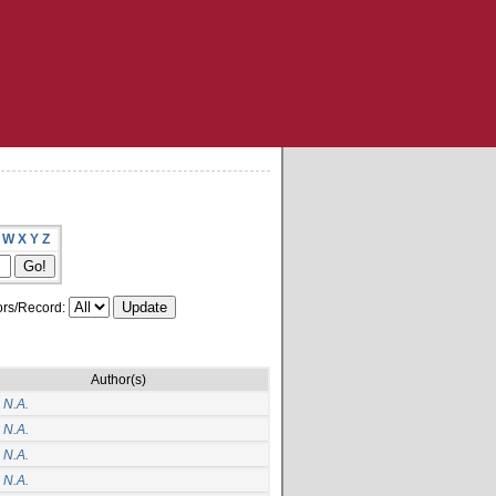
W
X
Y
Z
rs/Record:
Author(s)
 N.A.
 N.A.
 N.A.
 N.A.