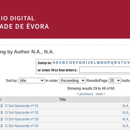
ng by Author N.A., N.A.
0-9
A
B
C
D
E
F
G
H
I
J
K
L
M
N
O
P
Q
R
S
T
U
V
Jump to:
or enter first few letters:
Sort by:
In order:
Results/Page
Autho
Showing results 29 to 48 of 60
< previous
next >
e
Title
13
O Sol Nascente nº 31
N.A.,
13
O Sol Nascente nº 32
N.A.,
13
O Sol Nascente nº 33
N.A.,
13
O Sol Nascente nº 34
N.A.,