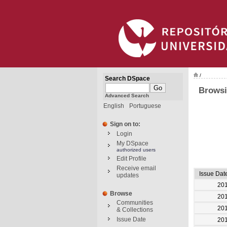
/
Search DSpace
Browsi
Advanced Search
English
Portuguese
Sign on to:
Login
My DSpace
authorized users
Edit Profile
Receive email
Issue Dat
updates
20
Browse
20
Communities
20
& Collections
Issue Date
20