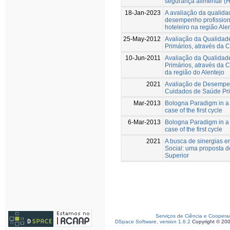
segurança alimentar 
18-Jan-2023
A avaliação da qualid
desempenho profission
hoteleiro na região Ale
25-May-2012
Avaliação da Qualidad
Primários, através da 
10-Jun-2011
Avaliação da Qualidad
Primários, através da
da região do Alentejo
2021
Avaliação de Desempen
Cuidados de Saúde Pr
Mar-2013
Bologna Paradigm in a 
case of the first cycle
6-Mar-2013
Bologna Paradigm in a 
case of the first cycle
2021
A busca de sinergias e
Social: uma proposta d
Superior
Serviços de Ciência e Coopera
DSpace Software, version 1.6.2
Copyright © 20