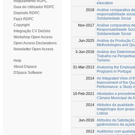
Regulamento RDPC
education
Guia do Utilizador RDPC
2018
Análise comparativa de
Depósito RDPC
responsabilidade social
Solidariedade Social
Faq's RDPC
Copyright
Nov-2017
Análise comparativa de
Responsabilidade Socia
Integração CV DeGóis
Solidariedade Social
Workshop Open Access
Jun-2025
Análise da Produção Ci
Open Access Declarations
Methodologies and Qua
Newsletter Open Access
3-Jun-2016
Análise dos Determinan
Trabalho na Perspetiva
Turismo
Help
About Dspace
31-Mar-2013
Analysing the Employab
Programs in Portugal
DSpace Software
2014
An Integrated View of t
Improvement of the Qu
Performance: a Study 
10-Feb-2021
Atividades e procedim
Câmara Municipal de A
2014
Atributos da qualidade
imagiologia dum grupo
Lisboa
Jun-2016
Atributos da Satisfaçã
gastronómico da açord
2013
Auditorias com qualida