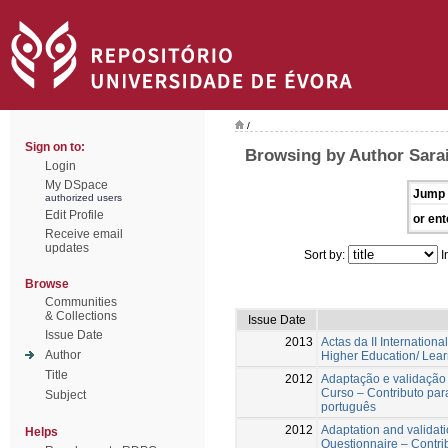
/
Sign on to:
Browsing by Author Sara
Login
My DSpace
Jump 
authorized users
Edit Profile
or ent
Receive email
updates
Sort by:
I
Browse
Communities
& Collections
Issue Date
Issue Date
2013
Actas da II Internatio
Author
Higher Education/ Lear
Title
2012
Adaptação e validação
Curso – Contributo par
Subject
português
2012
Adaptation and validat
Helps
Questionnaire – Contrib