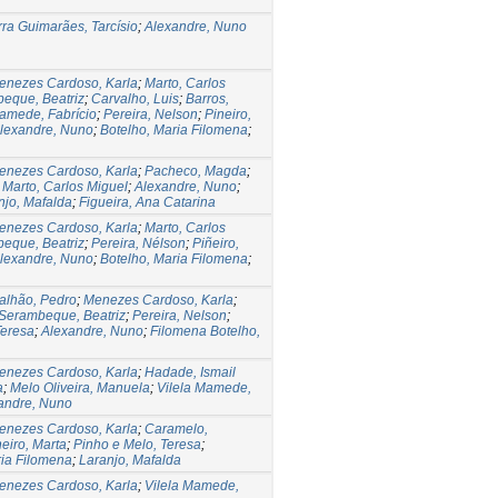
ra Guimarães, Tarcísio
;
Alexandre, Nuno
enezes Cardoso, Karla
;
Marto, Carlos
eque, Beatriz
;
Carvalho, Luis
;
Barros,
amede, Fabrício
;
Pereira, Nelson
;
Pineiro,
lexandre, Nuno
;
Botelho, Maria Filomena
;
enezes Cardoso, Karla
;
Pacheco, Magda
;
;
Marto, Carlos Miguel
;
Alexandre, Nuno
;
njo, Mafalda
;
Figueira, Ana Catarina
enezes Cardoso, Karla
;
Marto, Carlos
eque, Beatriz
;
Pereira, Nélson
;
Piñeiro,
lexandre, Nuno
;
Botelho, Maria Filomena
;
ralhão, Pedro
;
Menezes Cardoso, Karla
;
Serambeque, Beatriz
;
Pereira, Nelson
;
Teresa
;
Alexandre, Nuno
;
Filomena Botelho,
enezes Cardoso, Karla
;
Hadade, Ismail
a
;
Melo Oliveira, Manuela
;
Vilela Mamede,
andre, Nuno
enezes Cardoso, Karla
;
Caramelo,
neiro, Marta
;
Pinho e Melo, Teresa
;
ria Filomena
;
Laranjo, Mafalda
enezes Cardoso, Karla
;
Vilela Mamede,