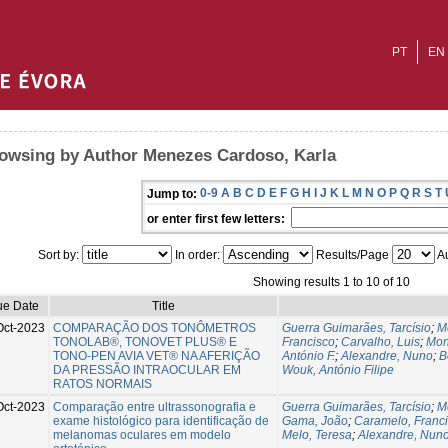
PT
EN
owsing by Author Menezes Cardoso, Karla
0-9
A
B
C
D
E
F
G
H
I
J
K
L
M
N
O
P
Q
R
S
T
Jump to:
or enter first few letters:
Sort by:
In order:
Results/Page
Au
Showing results 1 to 10 of 10
ue Date
Title
Oct-2023
COMPARAÇÃO DOS TONÔMETROS
Guerra Guimarães, Tarcísio
;
M
TONOLAB®, TONOVET PLUS® E
Francisco
;
Carvalho, Luis
;
Mon
TONO-PEN AVIA VET® NA AFERIÇÃO
António F.
;
Alexandre, Nuno
;
B
DA PRESSÃO INTRAOCULAR EM
Wouk, António Filipe
RATOS NORMAIS
Oct-2023
Comparação entre ultrassonografia e
Guerra Guimarães, Tarcísio
;
M
exame histológico para identificação de
Gama, João
;
Caramelo, Franc
melanomas oculares em modelo
Melo, Teresa
;
Alexandre, Nun