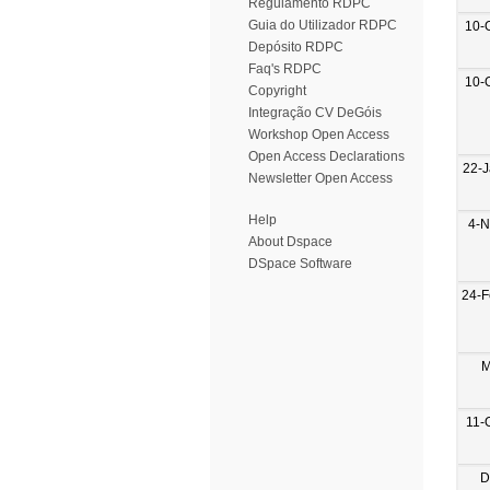
Regulamento RDPC
Guia do Utilizador RDPC
10-
Depósito RDPC
Faq's RDPC
10-
Copyright
Integração CV DeGóis
Workshop Open Access
Open Access Declarations
22-
Newsletter Open Access
Help
4-N
About Dspace
DSpace Software
24-F
M
11-
D