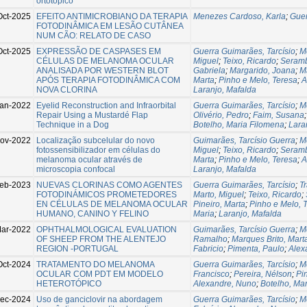
ortotópico
Oct-2025
EFEITO ANTIMICROBIANO DA TERAPIA
Menezes Cardoso, Karla
;
Guer
FOTODINÂMICA EM LESÃO CUTÂNEA
NUM CÃO: RELATO DE CASO
Oct-2025
EXPRESSÃO DE CASPASES EM
Guerra Guimarães, Tarcísio
;
M
CÉLULAS DE MELANOMA OCULAR
Miguel
;
Teixo, Ricardo
;
Seramb
ANALISADA POR WESTERN BLOT
Gabriela
;
Margarido, Joana
;
M
APÓS TERAPIA FOTODINÂMICA COM
Marta
;
Pinho e Melo, Teresa
;
A
NOVA CLORINA
Laranjo, Mafalda
Jan-2022
Eyelid Reconstruction and Infraorbital
Guerra Guimarães, Tarcísio
;
M
Repair Using a Mustardé Flap
Olivério, Pedro
;
Faim, Susana
Technique in a Dog
Botelho, Maria Filomena
;
Lara
ov-2022
Localização subcelular do novo
Guimarães, Tarcísio Guerra
;
M
fotossensibilizador em células do
Miguel
;
Teixo, Ricardo
;
Seramb
melanoma ocular através de
Marta
;
Pinho e Melo, Teresa
;
A
microscopia confocal
Laranjo, Mafalda
eb-2023
NUEVAS CLORINAS COMO AGENTES
Guerra Guimarães, Tarcísio
;
T
FOTODINÁMICOS PROMETEDORES
Marto, Miguel
;
Teixo, Ricardo
;
EN CÉLULAS DE MELANOMA OCULAR
Pineiro, Marta
;
Pinho e Melo, 
HUMANO, CANINO Y FELINO
Maria
;
Laranjo, Mafalda
ar-2022
OPHTHALMOLOGICAL EVALUATION
Guimarães, Tarcísio Guerra
;
M
OF SHEEP FROM THE ALENTEJO
Ramalho
;
Marques Brito, Mart
REGION -PORTUGAL
Fabricio
;
Pimenta, Paulo
;
Alex
Oct-2024
TRATAMENTO DO MELANOMA
Guerra Guimarães, Tarcísio
;
M
OCULAR COM PDT EM MODELO
Francisco
;
Pereira, Nélson
;
Pi
HETEROTÓPICO
Alexandre, Nuno
;
Botelho, Ma
ec-2024
Uso de ganciclovir na abordagem
Guerra Guimarães, Tarcísio
;
M