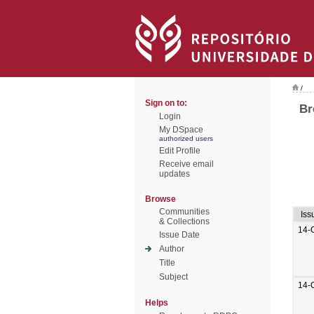
/
Sign on to:
Br
Login
My DSpace
authorized users
Edit Profile
Receive email
updates
Browse
Communities
Iss
& Collections
14-
Issue Date
Author
Title
Subject
14-
Helps