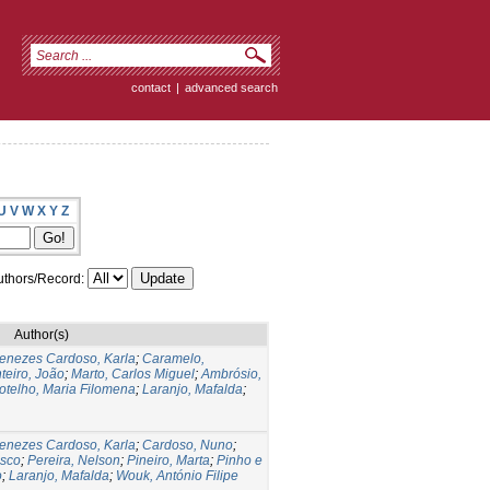
contact
|
advanced search
U
V
W
X
Y
Z
thors/Record:
Author(s)
enezes Cardoso, Karla
;
Caramelo,
teiro, João
;
Marto, Carlos Miguel
;
Ambrósio,
otelho, Maria Filomena
;
Laranjo, Mafalda
;
enezes Cardoso, Karla
;
Cardoso, Nuno
;
isco
;
Pereira, Nelson
;
Pineiro, Marta
;
Pinho e
o
;
Laranjo, Mafalda
;
Wouk, António Filipe