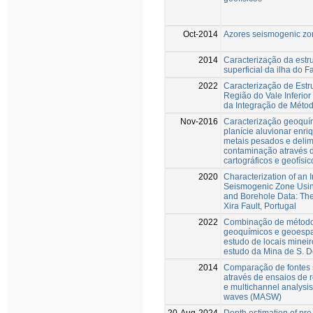
Oct-2014
Azores seismogenic zo
2014
Caracterização da estru
superficial da ilha do F
2022
Caracterização de Estr
Região do Vale Inferior
da Integração de Métod
Nov-2016
Caracterização geoquí
planície aluvionar enr
metais pesados e delim
contaminação através 
cartográficos e geofísic
2020
Characterization of an I
Seismogenic Zone Usi
and Borehole Data: The
Xira Fault, Portugal
2022
Combinação de métodos
geoquímicos e geoespa
estudo de locais mineir
estudo da Mina de S. 
2014
Comparação de fontes 
através de ensaios de 
e multichannel analysis
waves (MASW)
20-Aug-2024
Depth estimation of pre