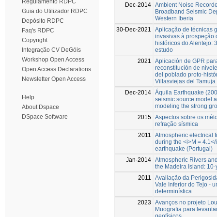
Regulamento RDPC
Dec-2014
Ambient Noise Record
Guia do Utilizador RDPC
Broadband Seismic De
Western Iberia
Depósito RDPC
30-Dec-2021
Aplicação de técnicas 
Faq's RDPC
invasivas à prospeção d
Copyright
históricos do Alentejo: 
estudo
Integração CV DeGóis
Workshop Open Access
2021
Aplicación de GPR para
reconstitución de nivel
Open Access Declarations
del poblado proto-histó
Newsletter Open Access
Villasviejas del Tamuja
Dec-2014
Áquila Earthquake (2009
Help
seismic source model an
modeling the strong gr
About Dspace
DSpace Software
2015
Aspectos sobre os mét
refração sísmica
2011
Atmospheric electrical 
during the <i>M = 4.1</
earthquake (Portugal)
Jan-2014
Atmospheric Rivers and 
the Madeira Island: 10-
2011
Avaliação da Perigosid
Vale Inferior do Tejo 
determinística
2023
Avanços no projeto Lo
Muografia para levant
geofísicos