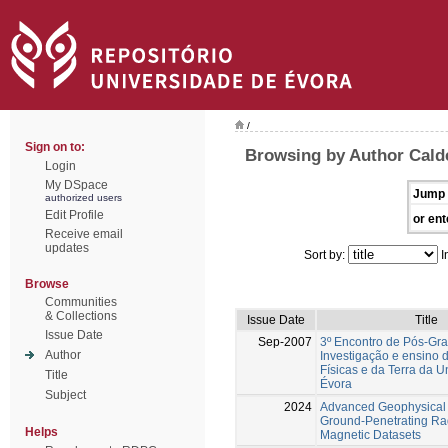
/
Sign on to:
Browsing by Author Calde
Login
My DSpace
Jump 
authorized users
Edit Profile
or ent
Receive email
updates
Sort by:
I
Browse
Communities
& Collections
Issue Date
Title
Issue Date
Sep-2007
3º Encontro de Pós-G
Author
Investigação e ensino 
Físicas e da Terra da 
Title
Évora
Subject
2024
Advanced Geophysical 
Ground-Penetrating Ra
Helps
Magnetic Datasets