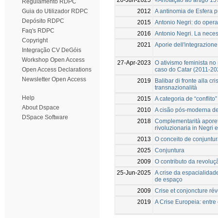
Regulamento RDPC
2012
A antinomia de Esfera 
Guia do Utilizador RDPC
Depósito RDPC
2015
Antonio Negri: do oper
Faq's RDPC
2016
Antonio Negri. La necess
Copyright
2021
Aporie dell'integrazion
Integração CV DeGóis
Workshop Open Access
27-Apr-2023
O ativismo feminista no
caso do Catar (2011-20
Open Access Declarations
Newsletter Open Access
2019
Balibar di fronte alla cr
transnazionalità
Help
2015
A categoria de “conflito
About Dspace
2010
A cisão pós-moderna de 
DSpace Software
2018
Complementarità aporeti
rivoluzionaria in Negri 
2013
O conceito de conjuntur
2025
Conjuntura
2009
O contributo da revoluç
25-Jun-2025
A crise da espacialidad
de espaço
2009
Crise et conjoncture ré
2019
A Crise Europeia: entre 