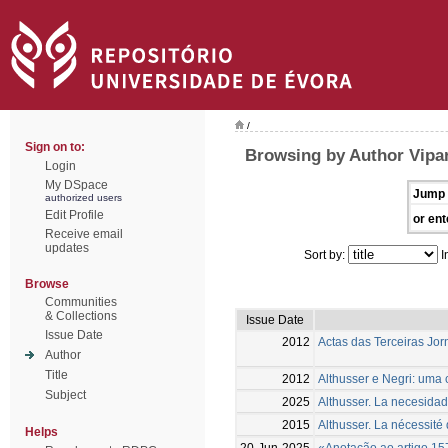
/
Sign on to:
Browsing by Author Vipare
Login
My DSpace
Jump 
authorized users
Edit Profile
or ent
Receive email
updates
Sort by:
I
Browse
Communities
& Collections
Issue Date
Issue Date
2012
Actas das Terceiras Jor
Author
Title
2012
Althusser e Negri: uma
Subject
2025
Althusser. La necesidad 
2015
Althusser. La nécessité
Helps
20-Jun-2025
«Anotação ao artigo 157