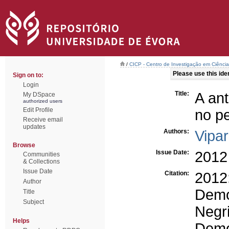
/
CICP - Centro de Investigação em Ciência 
Please use this ident
Sign on to:
Login
Title:
A an
My DSpace
authorized users
Edit Profile
no p
Receive email
updates
Authors:
Vipar
Browse
Issue Date:
2012
Communities
& Collections
Issue Date
Citation:
2012
Author
Demo
Title
Subject
Negr
Helps
Demo