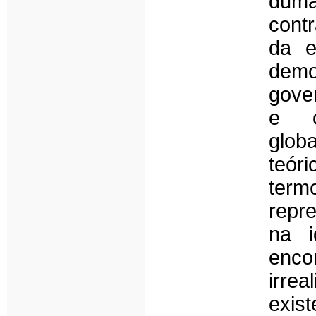
duma
cont
da e
demo
gove
e o
globa
teór
term
repr
na i
enc
irrea
exis