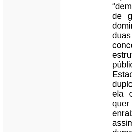
“dem
de g
domi
duas
con
estr
públ
Esta
duplo
ela 
quer
enra
assi