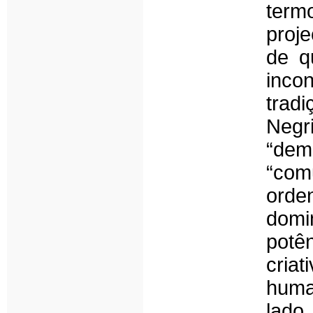
term
proj
de q
inco
trad
Negr
“dem
“com
ord
domi
potê
cria
huma
lado,