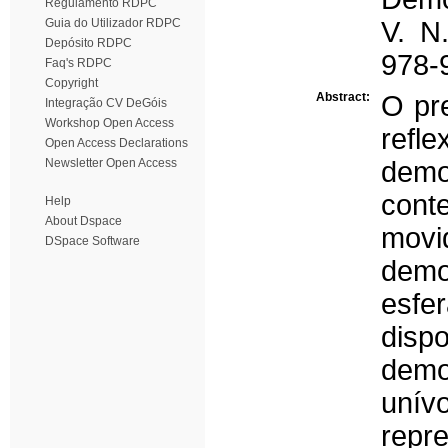
Regulamento RDPC
Guia do Utilizador RDPC
V. N
Depósito RDPC
978-
Faq's RDPC
Copyright
Abstract:
O pre
Integração CV DeGóis
Workshop Open Access
ref
Open Access Declarations
Newsletter Open Access
de
cont
Help
About Dspace
mov
DSpace Software
demo
esfe
dispo
demo
uní
repr