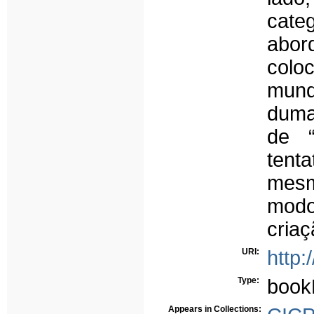
categ
abor
colo
mund
duma
de “
tent
mesm
modo
criaç
URI:
http:
Type:
book
Appears in Collections: