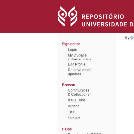
/
CI
Sign on to:
Login
My DSpace
authorized users
Edit Profile
Receive email
updates
Browse
Communities
& Collections
Issue Date
Author
Title
Subject
Helps