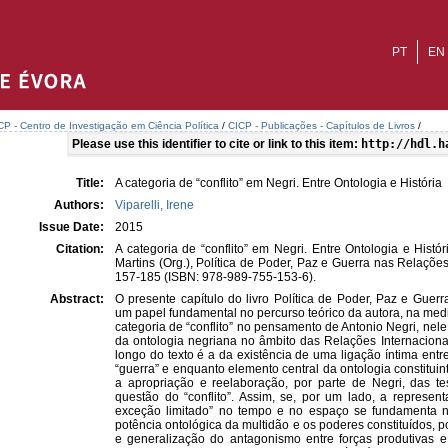
PT
EN
CP - Centro de Investigação em Ciência Política
/
CICP - Publicações - Capítulos de Livros
/
Please use this identifier to cite or link to this item:
http://hdl.h
Title:
A categoria de “conflito” em Negri. Entre Ontologia e História
Authors:
Viparelli, Irene
Issue Date:
2015
Citation:
A categoria de “conflito” em Negri. Entre Ontologia e Histó
Martins (Org.), Política de Poder, Paz e Guerra nas Relaçõe
157-185 (ISBN: 978-989-755-153-6).
Abstract:
O presente capítulo do livro Política de Poder, Paz e Gue
um papel fundamental no percurso teórico da autora, na med
categoria de “conflito” no pensamento de Antonio Negri, nel
da ontologia negriana no âmbito das Relações Internaciona
longo do texto é a da existência de uma ligação íntima entr
“guerra” e enquanto elemento central da ontologia constituin
a apropriação e reelaboração, por parte de Negri, das t
questão do “conflito”. Assim, se, por um lado, a repres
exceção limitado” no tempo e no espaço se fundamenta no
potência ontológica da multidão e os poderes constituídos, p
e generalização do antagonismo entre forças produtivas e