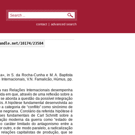
contact
|
advanced search
andle.net/10174/23584
ria», in S. da Rocha-Cunha e M. A. Baptista
s Internacionais, V.N. Famalicão, Húmus, pp.
rra nas Relações Internacionais desempenha
ida em que, através de uma reflexão sobre a
e se aborda a questão da possível integração
is. A hipótese fundamental desenvolvida ao
e a categoria de “conflito” como sinónimo de
te negriana. Corolário da referida hipótese é
eses fundamentais de Carl Schmitt sobre a
entação moderna da guerra como “estado de
 caráter limitado do antagonismo entre a
or outro, e de modo paralelo, a radicalização
 relações capitalistas de produção, que se