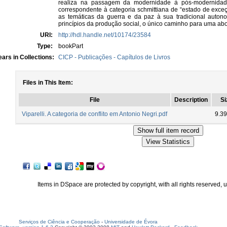
realiza na passagem da modernidade à pós-modernidade
correspondente à categoria schmittiana de “estado de exceç
as temáticas da guerra e da paz à sua tradicional autono
princípios da produção social, o único caminho para uma ab
URI:
http://hdl.handle.net/10174/23584
Type:
bookPart
ars in Collections:
CICP - Publicações - Capítulos de Livros
Files in This Item:
File
Description
Si
Viparelli. A categoria de conflito em Antonio Negri.pdf
9.3
Items in DSpace are protected by copyright, with all rights reserved, 
Serviços de Ciência e Cooperação
-
Universidade de Évora