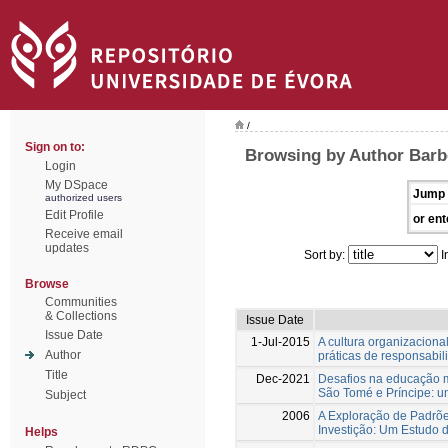
/
Sign on to:
Browsing by Author Barb
Login
My DSpace
Jump 
authorized users
Edit Profile
or ent
Receive email
updates
Sort by:
I
Browse
Communities
& Collections
Issue Date
Issue Date
1-Jul-2015
A cultura organizaciona
Author
práticas de responsabil
Title
Dec-2021
Desafios na educação 
São Tomé e Príncipe: u
Subject
2006
A Exploração de Padrõe
Investição: Um Estudo 
Helps