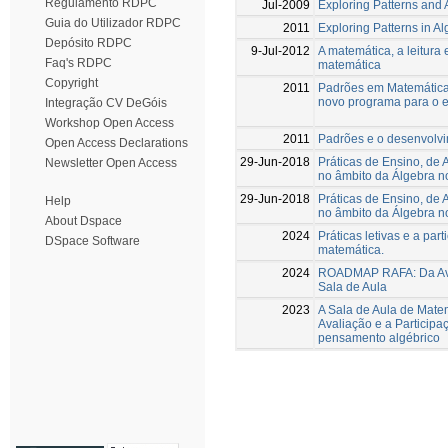
Regulamento RDPC
Jul-2009
Exploring Patterns and 
Guia do Utilizador RDPC
2011
Exploring Patterns in A
Depósito RDPC
9-Jul-2012
A matemática, a leitur
Faq's RDPC
matemática
Copyright
2011
Padrões em Matemática:
novo programa para o 
Integração CV DeGóis
Workshop Open Access
2011
Padrões e o desenvolv
Open Access Declarations
29-Jun-2018
Práticas de Ensino, de 
Newsletter Open Access
no âmbito da Álgebra no
29-Jun-2018
Práticas de Ensino, de 
Help
no âmbito da Álgebra no
About Dspace
2024
Práticas letivas e a par
DSpace Software
matemática.
2024
ROADMAP RAFA: Da Ava
Sala de Aula
2023
A Sala de Aula de Matem
Avaliação e a Participa
pensamento algébrico