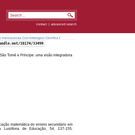
contact
|
advanced search
s Internacionais Com Arbitragem Científica
/
andle.net/10174/33499
São Tomé e Príncipe: uma visão integradora
educação matemática do ensino secundário em
ta Lusófona de Educação, 54, 137-155.