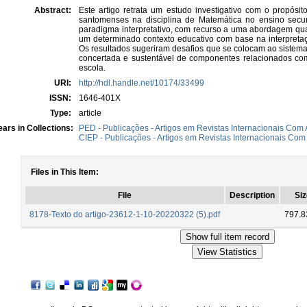
Abstract:
Este artigo retrata um estudo investigativo com o propós
santomenses na disciplina de Matemática no ensino secu
paradigma interpretativo, com recurso a uma abordagem qual
um determinado contexto educativo com base na interpretaç
Os resultados sugeriram desafios que se colocam ao sistem
concertada e sustentável de componentes relacionados com 
escola.
URI:
http://hdl.handle.net/10174/33499
ISSN:
1646-401X
Type:
article
ars in Collections:
PED - Publicações - Artigos em Revistas Internacionais Com A
CIEP - Publicações - Artigos em Revistas Internacionais Com 
Files in This Item:
File
Description
Siz
8178-Texto do artigo-23612-1-10-20220322 (5).pdf
797.8