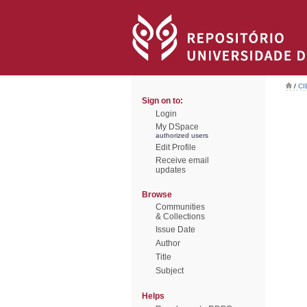
/
CI
Sign on to:
Login
My DSpace
authorized users
Edit Profile
Receive email
updates
Browse
Communities
& Collections
Issue Date
Author
Title
Subject
Helps