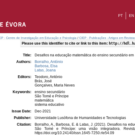
PT
EN
EP - Centro de Investigação em Educação e Psicologia
/
CIEP - Publicações - Artigos em Revista
Please use this identifier to cite or link to this item:
http://hdl.h
Title:
Desafios na educação matemática do ensino secundário em 
Authors:
Borralho, António
Barbosa, Elsa
Latas, Joana
Editors:
Teodoro, António
Brás, José
Gonçalves, Maria Neves
Keywords:
ensino secundário
São Tomé e Príncipe
matemática
sistema educativo
Issue Date:
Dec-2021
Publisher:
Universidade Lusófona de Humanidades e Tecnologias
Citation:
Borralho, A., Barbosa, E. & Latas, J. (2021). Desafios na 
São Tomé e Príncipe: uma visão integradora. Revis
https://doi.org/10.24140/issn.1645-7250.rle54.09