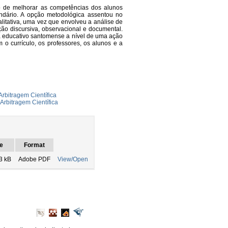
ito de melhorar as competências dos alunos
ndário. A opção metodológica assentou no
itativa, uma vez que envolveu a análise de
ão discursiva, observacional e documental.
a educativo santomense a nível de uma ação
o currículo, os professores, os alunos e a
rbitragem Científica
Arbitragem Científica
e
Format
3 kB
Adobe PDF
View/Open