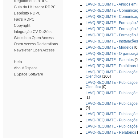
Regulamento RDPC
LAVQ-REQUIMTE - Artigos em L
Guia do Utilizador RDPC
LAVQ-REQUIMTE - Comunicações
Depósito RDPC
LAVQ-REQUIMTE - Comunicaçõe
Faq's RDPC
LAVQ-REQUIMTE - Formação A
Copyright
LAVQ-REQUIMTE - Formação A
Integração CV DeGóis
LAVQ-REQUIMTE - Formação Av
Workshop Open Access
LAVQ-REQUIMTE - Instalações 
Open Access Declarations
LAVQ-REQUIMTE - Modelos
[0
Newsletter Open Access
LAVQ-REQUIMTE - Organização
LAVQ-REQUIMTE - Patentes
[0
Help
LAVQ-REQUIMTE - Protótipos L
About Dspace
LAVQ-REQUIMTE - Publicações -
DSpace Software
Científica
[100]
LAVQ-REQUIMTE - Publicações -
Científica
[0]
LAVQ-REQUIMTE - Publicações -
[1]
LAVQ-REQUIMTE - Publicações -
[0]
LAVQ-REQUIMTE - Publicações 
LAVQ-REQUIMTE - Publicações
LAVQ-REQUIMTE - Publicações 
LAVQ-REQUIMTE - Relatórios
[