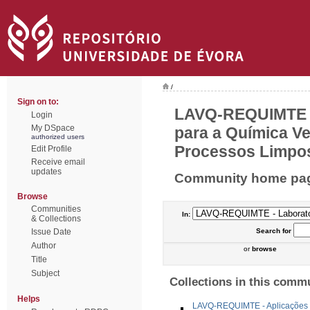
/
Sign on to:
LAVQ-REQUIMTE -
Login
My DSpace
para a Química Ve
authorized users
Processos Limpos
Edit Profile
Receive email
updates
Community home pa
Browse
Communities
In:
& Collections
Issue Date
Search
for
Author
or
browse
Title
Subject
Collections in this comm
Helps
LAVQ-REQUIMTE - Aplicações