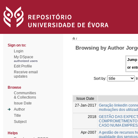
/
Sign on to:
Browsing by Author Jorg
Login
My DSpace
Jump 
authorized users
Edit Profile
or ent
Receive email
updates
Sort by:
I
Browse
Communities
& Collections
Issue Date
Issue Date
27-Jan-2017
Geração linkedln connec
Author
motivações dos utiliza
Title
2018
GESTÃO DAS EXPECTA
COMPROMETIMENTO 
Subject
CASO NUMA EMPRES
Apr-2007
A gestão de recursos h
Helps
qualidade dos serviços