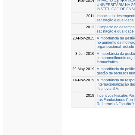
Nov-2014
IMPACTO DE PRÁTIC
UNIVERSITÁRIA NA 
INSTITUIÇÃO DE ENS
2011
Impacto do desempenh
satisfação e qualidad
2012
O impacto do desempen
satisfação e qualidad
23-Nov-2015
A importância da gestã
no aumento da motiva
organizacional: estudo
3-Jun-2016
A importância da gestã
comprometimento orga
farmacêutica
29-May-2019
A importância da polít
gestão de recursos hu
14-Nov-2019
A importância da respo
internacionalização da
Tecnovia S.A.
2019
Incentivos Fiscales P
Las Fundaciones Con La
Referencia A España Y