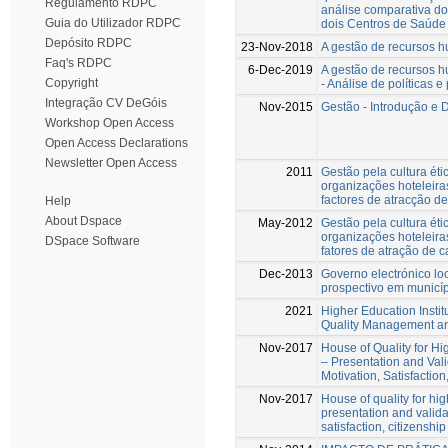
Regulamento RDPC
análise comparativa do
Guia do Utilizador RDPC
dois Centros de Saúde
Depósito RDPC
23-Nov-2018
A gestão de recursos 
Faq's RDPC
6-Dec-2019
A gestão de recursos 
Copyright
- Análise de políticas e
Integração CV DeGóis
Nov-2015
Gestão - Introdução e
Workshop Open Access
Open Access Declarations
Newsletter Open Access
2011
Gestão pela cultura éti
organizações hoteleira
factores de atracção d
Help
About Dspace
May-2012
Gestão pela cultura éti
organizações hoteleira
DSpace Software
fatores de atração de 
Dec-2013
Governo electrónico lo
prospectivo em municípi
2021
Higher Education Instit
Quality Management and
Nov-2017
House of Quality for Hi
– Presentation and Vali
Motivation, Satisfactio
Nov-2017
House of quality for hi
presentation and valida
satisfaction, citizensh