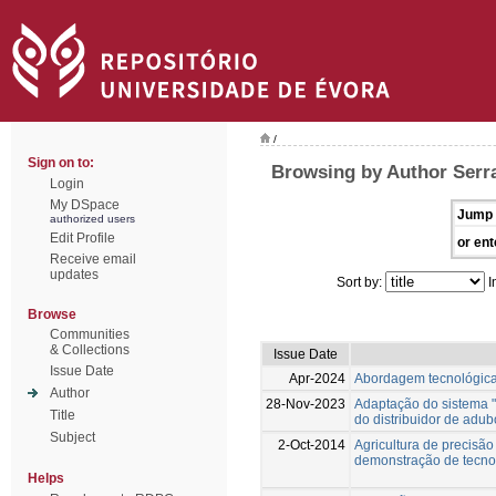
/
Sign on to:
Browsing by Author Serr
Login
My DSpace
Jump 
authorized users
Edit Profile
or ent
Receive email
updates
Sort by:
I
Browse
Communities
& Collections
Issue Date
Issue Date
Apr-2024
Abordagem tecnológica
Author
28-Nov-2023
Adaptação do sistema 
Title
do distribuidor de adu
Subject
2-Oct-2014
Agricultura de precisã
demonstração de tecnolo
Helps