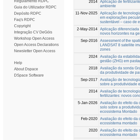
Regulamento RDPC
2014
Aplicação de fertilizant
ambiente
Guia do Utilizador RDPC
11-Nov-2025
Aplicação de tecnologi
Depósito RDPC
em explorações pecuár
Faq's RDPC
sustentável – caso de 
Copyright
2-May-2014
Aplicação diferenciada 
Integração CV DeGóis
novos horizontes na g
Workshop Open Access
Sep-2016
Assessment of the spatia
Open Access Declarations
LANDSAT 8 satellite im
zones
Newsletter Open Access
2024
Avaliação da estabili
gestão (ZHG) em past
Help
2018
Avaliação da sonda Gra
About Dspace
da produtividade de pa
DSpace Software
Sep-2017
Avaliação de tecnologi
sobre a produtividade 
2014
Avaliação de tecnologi
fertilizantes: novos c
5-Jan-2026
Avaliação do efeito da
solo sobre a produtivi
ecossistema Montado
Feb-2020
Avaliação do efeito da
ecossistema montado
2020
Avaliação do efeito da
ecossistema montado