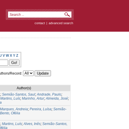
contact
|
advanced search
U
V
W
X
Y
Z
thors/Record:
Author(s)
a
;
Semião-Santos, Saul
;
Andrade, Paulo
;
;
Martins, Luís
;
Marinho, Artur
;
Almeida, José
;
la
Marques, Andreia
;
Pereira, Luísa
;
Semião-
Bento, Ofélia
a
;
Martins, Luís
;
Alves, Inês
;
Semião-Santos,
félia