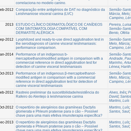
correlaciona no modelo canino.
Feb-2012
Comparação entre antigénios de DAT no diagnóstico da
Semião-Santo
Leishmaniose visceral canina (LVC)
Márcia, Melo
Campino, Lén
2013
ESTUDO CLÍNICO DERMATOLÓGICO DE CANÍDEOS
Pereira, Luis
COM SINTOMATOLOGIA COMPATÍVEL COM
Semião-Santo
DERMATITE ALÉRGICA
Bento, Ofélia
Sep-2012
Lyophilized and ready-to-use direct agglutination test in
Semião-Santo
the serodiagnosis of canine visceral leishmaniasis:
Melo, Márcia
performance comparison.
Campino, Lén
Jan-2014
Performance of an indigenous b-
Semião-Santo
mercaptoethanolmodified antigen in comparison with a
Andrade, Pau
commercial reference in direct agglutination test for
Marinho, Artu
detection of canine visceral leishmaniasis
Lénea
;
Harith
Oct-2013
Performance of an indigenous β-mercaptoethanol-
Semião-Santo
modified antigen in comparison with a commercial
Melo, Márcia
reference in direct agglutination test for detection of
Campino, Lé
canine visceral leishmaniasis
Feb-2012
Rastreio preliminar da suscetibilidade/resistência do
Alves, Inês
;
P
Rafeiro do Alentejo à leishmaniose canina
David
;
Santos
Martins, Luís
Oct-2012
O repertório de alergénios das gramíneas Dactylis
Martins, Luís
;
glomerata e Phleum pratense para o cão – Possível
Santos, Saul
;
chave para uma mais efetiva imunoterapia específica?
Dec-2013
O repertório de alergénios das gramíneas Dactylis
Martins, Luís
;
glomerata e Phleum pratense para o cão – Possível
Santos, Saul
;
chave para uma mais efetiva imunoterapia específica?