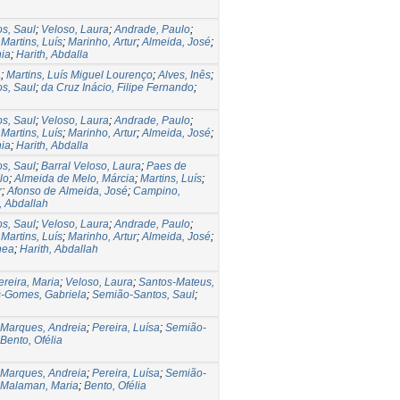
s, Saul
;
Veloso, Laura
;
Andrade, Paulo
;
;
Martins, Luís
;
Marinho, Artur
;
Almeida, José
;
ia
;
Harith, Abdalla
a
;
Martins, Luís Miguel Lourenço
;
Alves, Inês
;
s, Saul
;
da Cruz Inácio, Filipe Fernando
;
s, Saul
;
Veloso, Laura
;
Andrade, Paulo
;
;
Martins, Luís
;
Marinho, Artur
;
Almeida, José
;
ia
;
Harith, Abdalla
s, Saul
;
Barral Veloso, Laura
;
Paes de
lo
;
Almeida de Melo, Márcia
;
Martins, Luís
;
r
;
Afonso de Almeida, José
;
Campino,
, Abdallah
s, Saul
;
Veloso, Laura
;
Andrade, Paulo
;
;
Martins, Luís
;
Marinho, Artur
;
Almeida, José
;
nea
;
Harith, Abdallah
ereira, Maria
;
Veloso, Laura
;
Santos-Mateus,
-Gomes, Gabriela
;
Semião-Santos, Saul
;
Marques, Andreia
;
Pereira, Luísa
;
Semião-
Bento, Ofélia
Marques, Andreia
;
Pereira, Luísa
;
Semião-
Malaman, Maria
;
Bento, Ofélia