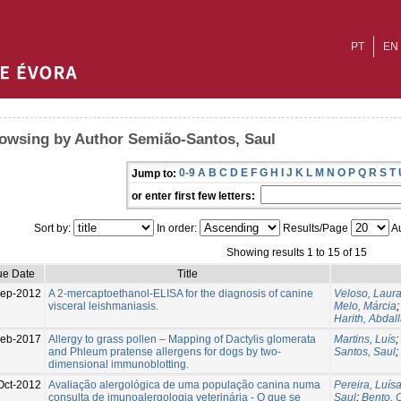
PT
EN
owsing by Author Semião-Santos, Saul
0-9
A
B
C
D
E
F
G
H
I
J
K
L
M
N
O
P
Q
R
S
T
Jump to:
or enter first few letters:
Sort by:
In order:
Results/Page
Au
Showing results 1 to 15 of 15
ue Date
Title
Sep-2012
A 2-mercaptoethanol-ELISA for the diagnosis of canine
Veloso, Laur
visceral leishmaniasis.
Melo, Márcia
Harith, Abdal
Feb-2017
Allergy to grass pollen – Mapping of Dactylis glomerata
Martins, Luís
;
and Phleum pratense allergens for dogs by two-
Santos, Saul
;
dimensional immunoblotting.
Oct-2012
Avaliação alergológica de uma população canina numa
Pereira, Luís
consulta de imunoalergologia veterinária - O que se
Saul
;
Bento, O