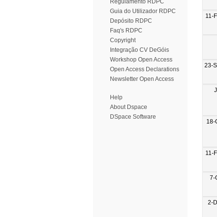
Regulamento RDPC
Guia do Utilizador RDPC
11-
Depósito RDPC
Faq's RDPC
Copyright
Integração CV DeGóis
Workshop Open Access
23-
Open Access Declarations
Newsletter Open Access
Help
About Dspace
DSpace Software
18-
11-
7-
2-