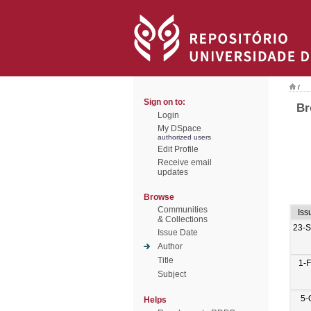
/
Sign on to:
Br
Login
My DSpace
authorized users
Edit Profile
Receive email
updates
Browse
Communities
Iss
& Collections
23-
Issue Date
Author
Title
1-
Subject
5-
Helps