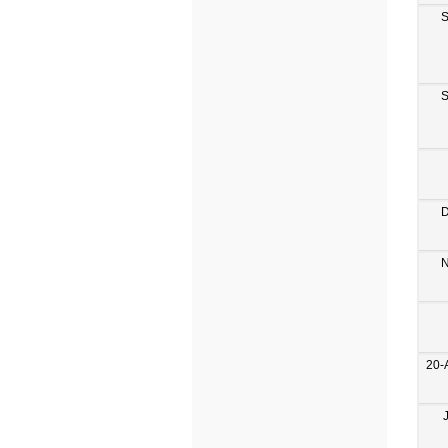
S
S
D
N
20-