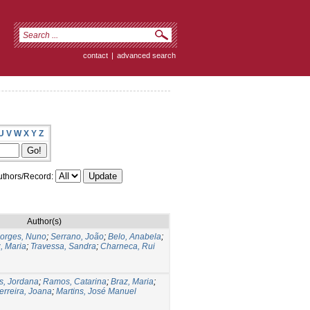
contact
|
advanced search
U
V
W
X
Y
Z
thors/Record:
Author(s)
orges, Nuno
;
Serrano, João
;
Belo, Anabela
;
, Maria
;
Travessa, Sandra
;
Charneca, Rui
s, Jordana
;
Ramos, Catarina
;
Braz, Maria
;
erreira, Joana
;
Martins, José Manuel