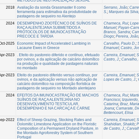
MÉTODOS DE NEUTRALIZAÇÃO SEXUAL
2018
Avaliação da sonda Grassmaster II como
Serrano, João
;
Carre
ferramenta para estimativa da produtividade de
S.
;
Marques da Silva,
pastagens de sequeiro no Alentejo
2024
DESEMPENHO ZOOTÉCNICO DE SUÍNOS DE
Charneca, Rui
;
Lope
RAÇA ALENTEJANA SUBMETIDOS A
Manuel
;
Payan-Carre
PROTOCOLOS DE IMUNOCASTRAÇÃO
Branco, Sandra
;
Car
PRECOCE E TARDIA
Diogo
;
Pereira, João
Oct-2025
Economic Impact of Accelerated Lambing in
Carvalho, Paulo D.
;
Lacaune Ewes in Greece
Emanuel
;
Castro, Jos
Apr-2023
. Efeito do pastoreio diferido e contínuo, efetuado
Carreira, Emanuel
;
S
por ovinos, e da aplicação de calcário dolomítico
Castro, J.
;
Carvalho,
na produção e qualidade de pastagens naturais
no montado
Apr-2023
Efeito do pastoreio diferido versus contínuo, por
Carreira, Emanuel
;
S
ovinos, e da aplicação versus não aplicação de
Lopes de Castro, J.
;
calcário dolomítico na composição florística de
pastagens de sequeiro no Montado alentejano
2024
EFEITOS DA IMUNOCASTRAÇÃO DE MACHOS
Charneca, Rui
;
Marti
SUÍNOS DE RAÇA ALENTEJANA NO
Francisco
;
Izquierdo
DESENVOLVIMENTO TESTICULAR,
Catarina
;
Braz, Mari
DESEMPENHO E NA CARCAÇA E CARNE
Joana
;
Camarate, D
Bettencourt, Elisa
Sep-2022
Effect of Sheep Grazing, Stocking Rates and
Carreira, Emanuel
;
S
Dolomitic Limestone Application on the Floristic
Shahidian, Shakib
;
P
Composition of a Permanent Dryland Pasture, in
de Castro, J.
;
Carval
the Montado Agroforestry System of Southern
Portugal