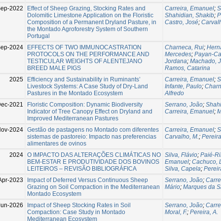
ep-2022
Effect of Sheep Grazing, Stocking Rates and
Carreira, Emanuel
;
S
Dolomitic Limestone Application on the Floristic
Shahidian, Shakib
;
P
Composition of a Permanent Dryland Pasture, in
Castro, José
;
Carval
the Montado Agroforestry System of Southern
Portugal
ep-2024
EFFECTS OF TWO IMMUNOCASTRATION
Charneca, Rui
;
Hern
PROTOCOLS ON THE PERFORMANCE AND
Mercedes
;
Payan-Car
TESTICULAR WEIGHTS OF ALENTEJANO
Jordana
;
Machado, 
BREED MALE PIGS
Ramos, Catarina
2025
Efficiency and Sustainability in Ruminants’
Carreira, Emanuel
;
S
Livestock Systems: A Case Study of Dry-Land
Infante, Paulo
;
Charn
Pastures in the Montado Ecosystem
Alfredo
ec-2021
Floristic Composition: Dynamic Biodiversity
Serrano, João
;
Shahi
Indicator of Tree Canopy Effect on Dryland and
Carreira, Emanuel
;
M
Improved Mediterranean Pastures
ov-2024
Gestão de pastagens no Montado com diferentes
Carreira, Emanuel
;
S
sistemas de pastoreio: Impacto nas preferencias
Carvalho, M.
;
Pereira
alimentares de ovinos
2024
O IMPACTO DAS ALTERAÇÕES CLIMÁTICAS NO
Silva, Flávio
;
Paié-Ri
BEM-ESTAR E PRODUTIVIDADE DOS BOVINOS
Emanuel
;
Cachuco, L
LEITEIROS – REVISÃO BIBLIOGRÁFICA
Silva, Capela
;
Pereir
Apr-2023
Impact of Deferred Versus Continuous Sheep
Serrano, João
;
Carre
Grazing on Soil Compaction in the Mediterranean
Mário
;
Marques da Sil
Montado Ecosystem
Jun-2026
Impact of Sheep Stocking Rates in Soil
Serrano, João
;
Carre
Compaction: Case Study in Montado
Moral, F.
;
Pereira, A.
Mediterranean Ecosystem