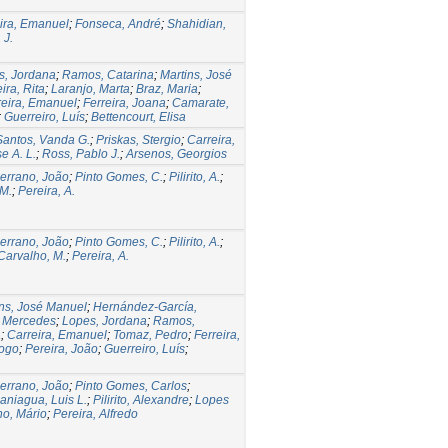
ira, Emanuel
;
Fonseca, André
;
Shahidian,
 J.
s, Jordana
;
Ramos, Catarina
;
Martins, José
ira, Rita
;
Laranjo, Marta
;
Braz, Maria
;
reira, Emanuel
;
Ferreira, Joana
;
Camarate,
;
Guerreiro, Luís
;
Bettencourt, Elisa
Santos, Vanda G.
;
Priskas, Stergio
;
Carreira,
e A. L.
;
Ross, Pablo J.
;
Arsenos, Georgios
errano, João
;
Pinto Gomes, C.
;
Pilirito, A.
;
 M.
;
Pereira, A.
errano, João
;
Pinto Gomes, C.
;
Pilirito, A.
;
Carvalho, M.
;
Pereira, A.
ns, José Manuel
;
Hernández-García,
, Mercedes
;
Lopes, Jordana
;
Ramos,
a
;
Carreira, Emanuel
;
Tomaz, Pedro
;
Ferreira,
iogo
;
Pereira, João
;
Guerreiro, Luís
;
errano, João
;
Pinto Gomes, Carlos
;
aniagua, Luis L.
;
Pilirito, Alexandre
;
Lopes
ho, Mário
;
Pereira, Alfredo