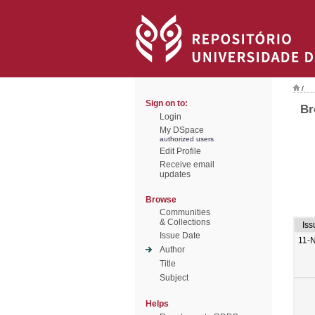
/
Sign on to:
Br
Login
My DSpace
authorized users
Edit Profile
Receive email
updates
Browse
Communities
& Collections
Iss
Issue Date
11-
Author
Title
Subject
Helps