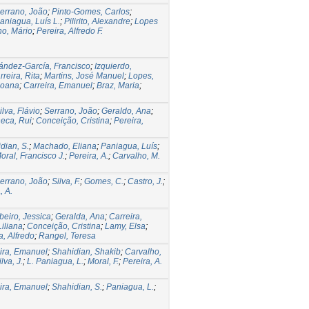
errano, João
;
Pinto-Gomes, Carlos
;
aniagua, Luís L.
;
Pilirito, Alexandre
;
Lopes
ho, Mário
;
Pereira, Alfredo F.
ández-García, Francisco
;
Izquierdo,
reira, Rita
;
Martins, José Manuel
;
Lopes,
Joana
;
Carreira, Emanuel
;
Braz, Maria
;
ilva, Flávio
;
Serrano, João
;
Geraldo, Ana
;
eca, Rui
;
Conceição, Cristina
;
Pereira,
dian, S.
;
Machado, Eliana
;
Paniagua, Luís
;
oral, Francisco J.
;
Pereira, A.
;
Carvalho, M.
errano, João
;
Silva, F.
;
Gomes, C.
;
Castro, J.
;
, A.
beiro, Jessica
;
Geralda, Ana
;
Carreira,
iliana
;
Conceição, Cristina
;
Lamy, Elsa
;
a, Alfredo
;
Rangel, Teresa
ira, Emanuel
;
Shahidian, Shakib
;
Carvalho,
va, J.
;
L. Paniagua, L.
;
Moral, F.
;
Pereira, A.
ira, Emanuel
;
Shahidian, S.
;
Paniagua, L.
;