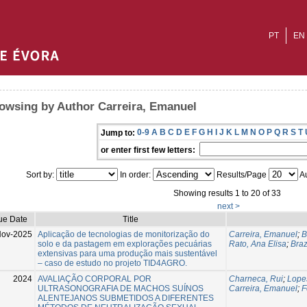
PT
EN
owsing by Author Carreira, Emanuel
0-9
A
B
C
D
E
F
G
H
I
J
K
L
M
N
O
P
Q
R
S
T
Jump to:
or enter first few letters:
Sort by:
In order:
Results/Page
Au
Showing results 1 to 20 of 33
next >
ue Date
Title
Nov-2025
Aplicação de tecnologias de monitorização do
Carreira, Emanuel
;
B
solo e da pastagem em explorações pecuárias
Rato, Ana Elisa
;
Braz
extensivas para uma produção mais sustentável
– caso de estudo no projeto TID4AGRO.
2024
AVALIAÇÃO CORPORAL POR
Charneca, Rui
;
Lope
ULTRASONOGRAFIA DE MACHOS SUÍNOS
Carreira, Emanuel
;
F
ALENTEJANOS SUBMETIDOS A DIFERENTES