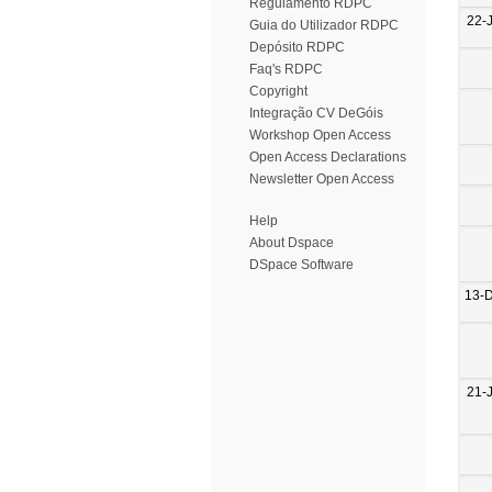
Regulamento RDPC
22-
Guia do Utilizador RDPC
Depósito RDPC
Faq's RDPC
Copyright
Integração CV DeGóis
Workshop Open Access
Open Access Declarations
Newsletter Open Access
Help
About Dspace
DSpace Software
13-
21-