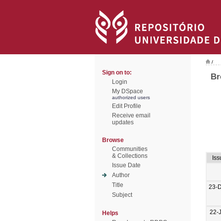
/
Sign on to:
Br
Login
My DSpace
authorized users
Edit Profile
Receive email
updates
Browse
Communities
& Collections
Iss
Issue Date
Author
Title
23-
Subject
22-
Helps