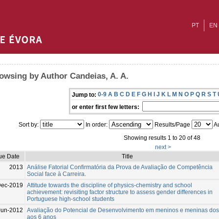
PT
EN
owsing by Author Candeias, A. A.
0-9
A
B
C
D
E
F
G
H
I
J
K
L
M
N
O
P
Q
R
S
T
Jump to:
or enter first few letters:
Sort by:
In order:
Results/Page
Au
Showing results 1 to 20 of 48
next >
ue Date
Title
2013
Análise Fatorial Confirmatória da Prova de Avaliação de Competência
Social face à Carreira.
Dec-2019
Attitude towards the discipline of physics-chemistry and school
achievement: revisiting factor structure to assess gender differences in
Portuguese high-school students
Jun-2012
Avaliação do Potencial de Desenvolvimento em meninos e meninas dos
aos 6 anos