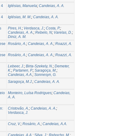
 4
Iglésias, Manuela
;
Candeias, A. A.
 4
Iglésias, M. M.
;
Candeias, A. A.
s
Pires, H.
;
Verdasca, J.
;
Costa, P.
;
Candeias, A. A.
;
Rebelo, N
;
Varelas, D.
;
Diniz, A. M.
uese
Rosário, A.
;
Candeias, A. A.
;
Roazzi, A.
uese
Rosário, A.
;
Candeias, A. A.
;
Roazzi, A.
Lebeer, J.
;
Birta-Szekely, N.
;
Demeter,
K.
;
Partanen, P.
;
Saragoça, M.
;
Candeias, A.A.
;
Sonnesyn, G.
Saragoça, M.J.
;
Candeias, A. A.
eio
Monteiro, Luísa Rodrigues
;
Candeias,
A. A.
n:
Cristovão, A.
;
Candeias, A. A.
;
Verdasca, J.
Cruz, V.
;
Rosário, A.
;
Candeias, A.A.
Candeias, A.A.
;
Silva, J.
;
Rebocho, M.
;