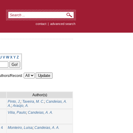
contact
|
advanced search
U
V
W
X
Y
Z
thors/Record:
Author(s)
Pinto, J.
;
Taveira, M. C.
;
Candeias, A.
A.
;
Araújo, A.
Vilia, Paulo
;
Candeias, A. A.
 4
Monteiro, Luisa
;
Candeias, A. A.