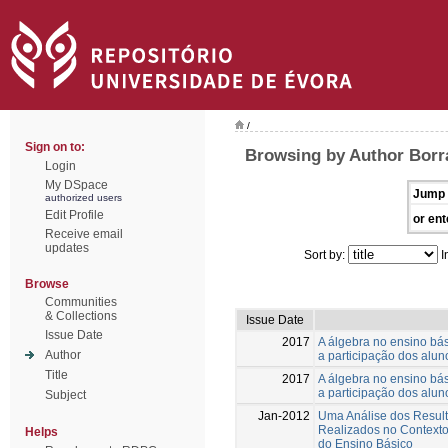
/
Sign on to:
Browsing by Author Borr
Login
My DSpace
Jump 
authorized users
Edit Profile
or ent
Receive email
updates
Sort by:
I
Browse
Communities
& Collections
Issue Date
Issue Date
2017
A álgebra no ensino bás
Author
a participação dos alun
Title
2017
A álgebra no ensino bás
a participação dos alun
Subject
Jan-2012
Uma Análise dos Result
Realizados no Context
Helps
do Ensino Básico