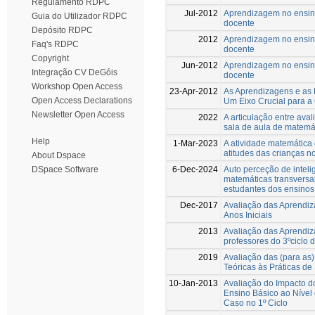
Regulamento RDPC
Jul-2012
Aprendizagem no ensino
Guia do Utilizador RDPC
docente
Depósito RDPC
2012
Aprendizagem no ensino
Faq's RDPC
docente
Copyright
Jun-2012
Aprendizagem no ensino
Integração CV DeGóis
docente
Workshop Open Access
23-Apr-2012
As Aprendizagens e as P
Open Access Declarations
Um Eixo Crucial para a
Newsletter Open Access
2022
A articulação entre ava
sala de aula de matemá
Help
1-Mar-2023
A atividade matemática 
atitudes das crianças n
About Dspace
6-Dec-2024
Auto perceção de intel
DSpace Software
matemáticas transversa
estudantes dos ensinos
Dec-2017
Avaliação das Aprendi
Anos Iniciais
2013
Avaliação das Aprendiz
professores do 3ºciclo 
2019
Avaliação das (para as
Teóricas às Práticas de
10-Jan-2013
Avaliação do Impacto d
Ensino Básico ao Nível
Caso no 1º Ciclo