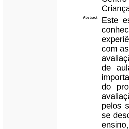
Crianç
Abstract:
Este e
conh
experi
com as
avaliaç
de aul
import
do pro
avalia
pelos 
se desc
ensino