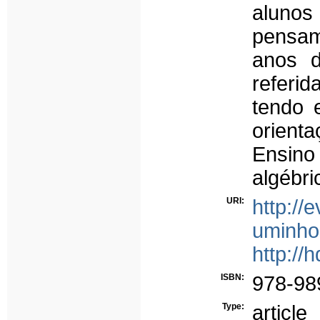
alunos 
pensam
anos d
referid
tendo 
orienta
Ensin
algébri
URI:
http://
uminho
http://
ISBN:
978-98
Type:
article