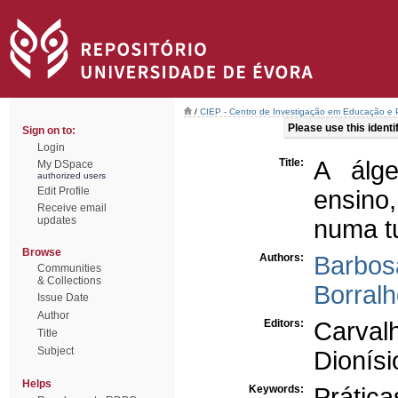
/
CIEP - Centro de Investigação em Educação e P
Please use this identifi
Sign on to:
Login
Title:
A álge
My DSpace
authorized users
Edit Profile
ensino,
Receive email
updates
numa tu
Browse
Authors:
Barbos
Communities
& Collections
Borralh
Issue Date
Author
Editors:
Carval
Title
Subject
Dionísi
Helps
Keywords:
Prática