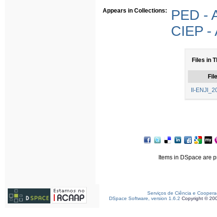
Appears in Collections:
PED - A
CIEP - 
Files in T
Fil
II-ENJI_2
Items in DSpace are pr
Serviços de Ciência e Cooper
DSpace Software, version 1.6.2
Copyright © 20