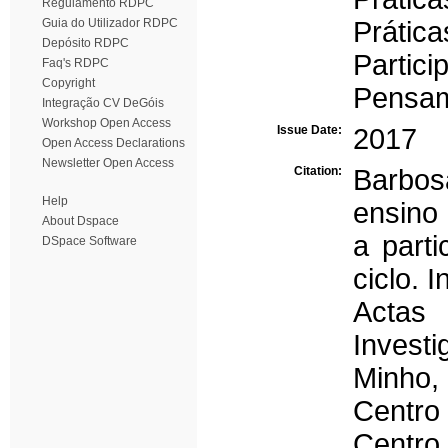
Regulamento RDPC
Guia do Utilizador RDPC
Prática
Depósito RDPC
Partici
Faq's RDPC
Copyright
Pensam
Integração CV DeGóis
Workshop Open Access
Issue Date:
2017
Open Access Declarations
Newsletter Open Access
Citation:
Barbosa
Help
ensino 
About Dspace
a part
DSpace Software
ciclo. 
Actas 
Invest
Minho,
Centro
Centr