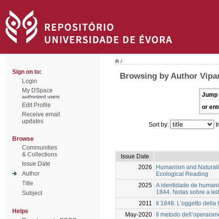
/
Sign on to:
Browsing by Author Vipare
Login
My DSpace
Jump 
authorized users
Edit Profile
or ent
Receive email
updates
Sort by:
I
Browse
Communities
& Collections
Issue Date
Issue Date
2026
Humanism and Naturalis
Author
Ecological Reading
Title
2025
A identidade de humani
1844. Notas sobre a lei
Subject
2011
Il 1848. L’oggetto della
Helps
May-2020
Il metodo dell’operaismo