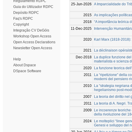
Regulamento RDPC
25-Jun-2026
A Imparcialidade do Tri
Guia do Utilizador RDPC
Depósito RDPC
2015
As implicações políticas
Faq's RDPC
2018
“A importância teórica do
Copyright
11-Dec-2025
Intervenção Humanitári
Integração CV DeGóis
Workshop Open Access
2020
Karl Marx (1818-2018): 
Open Access Declarations
Newsletter Open Access
2021
La déclinaison opéraïst
Dec-2018
La duplice funzione del m
Help
materialista e scienza d
About Dspace
2020
La funzione teorica dell
DSpace Software
2011
La “ripetizione” della c
moderni del pensiero ri
2010
La “strategia negriana 
hegelianismo post-mo
2007
La teoria del diritto ne
2011
La teoria di A. Negri. T
2009
Le incoerenze teoriche d
della rivoluzione del 1
2024
Le molteplici “linee gen
Genesi e sviluppo del
20-Jun-2024
A Líbia e o Iémen no Pó