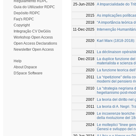
Regulamento RDPC
25-Jun-2026
A Imparcialidade do Tri
Guia do Utilizador RDPC
Depósito RDPC
2015
As implicações políticas
Faq's RDPC
2018
“A importância teórica do
Copyright
11-Dec-2025
Intervenção Humanitári
Integração CV DeGóis
Workshop Open Access
2020
Karl Marx (1818-2018): 
Open Access Declarations
Newsletter Open Access
2021
La déclinaison opéraïst
Dec-2018
La duplice funzione del m
Help
materialista e scienza d
About Dspace
2020
La funzione teorica dell
DSpace Software
2011
La “ripetizione” della c
moderni del pensiero ri
2010
La “strategia negriana 
hegelianismo post-mo
2007
La teoria del diritto ne
2011
La teoria di A. Negri. T
2009
Le incoerenze teoriche d
della rivoluzione del 1
2024
Le molteplici “linee gen
Genesi e sviluppo del
20-Jun-2024
A Líbia e o Iémen no Pó