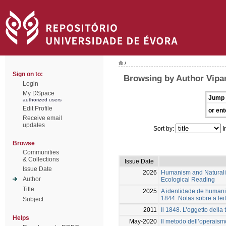
/
Sign on to:
Browsing by Author Vipare
Login
My DSpace
Jump 
authorized users
Edit Profile
or ent
Receive email
updates
Sort by:
I
Browse
Communities
& Collections
Issue Date
Issue Date
2026
Humanism and Naturalis
Author
Ecological Reading
Title
2025
A identidade de humani
1844. Notas sobre a lei
Subject
2011
Il 1848. L’oggetto della
Helps
May-2020
Il metodo dell’operaismo