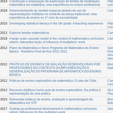
2014
Construção e preparação da exploração de tarefas de modelação
Fili
matemática em estatística: uma experiência no ensino profissional
Leo
2018
Desenvolvimento do sentido espacial através do uso de
Can
representações múltiplas no contexto da dança tradicional: uma
experiência de ensino no 1º ciclo de escolaridade
2015
Developing statistical literacy in the 5th grade: A teaching experience
Fili
Leo
2012
Explorar tarefas matemáticas
Can
2018
A large scale cascade model in the context of mathematics curriculum
Can
reform: Interactive factor of influence of multipliers’ work.
2012
Plano da Matemática e Novo Programa de Matemática do Ensino
San
Básico - Relatório Final de Ano 2011-2012
Elvi
Ama
Ale
-2012
PRÁTICAS DE ENSINO E DE AVALIAÇÃO DESENVOLVIDAS POR
Bor
PROFESSORES NO CONTEXTO DA IMPLEMENTAÇÃO E
Isab
GENERALIZAÇÃO DO PROGRAMA DE MATEMÁTICA DO ENSINO
BÁSICO
2012
Práticas de ensino exploratório da matemática: O caso de Célia
Can
Lui
2012
Recursos didáticos numa aula de ensino exploratório: Da prática à
OLiv
representação de uma prática
Pau
2023
Reinventar práticas de ensino, avaliação e aprendizagem da
Bor
Matemática em STP
Ilvé
2017
Scaling up professional development in mathematics curriculum
San
reform: Influences for the multipliers work