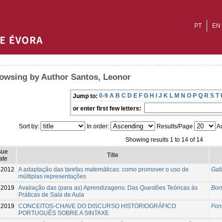
PT
EN
owsing by Author Santos, Leonor
0-9
A
B
C
D
E
F
G
H
I
J
K
L
M
N
O
P
Q
R
S
T
Jump to:
or enter first few letters:
Sort by:
In order:
Results/Page
Au
Showing results 1 to 14 of 14
sue
Title
ate
2012
A adaptação das tarefas matemáticas: como promover o uso de
Gaf
múltiplas representações
2019
Avaliação das (para as) Aprendizagens: Das Questões Teóricas às
Bor
Práticas de Sala de Aula
2019
CONCEITOS-CHAVE DO DISCURSO HISTORIOGRÁFICO
Fon
PORTUGUÊS SOBRE A SINTAXE