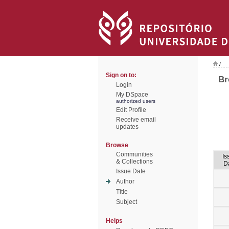
/
Sign on to:
Br
Login
My DSpace
authorized users
Edit Profile
Receive email
updates
Browse
Communities
Is
& Collections
D
Issue Date
Author
Title
Subject
Helps