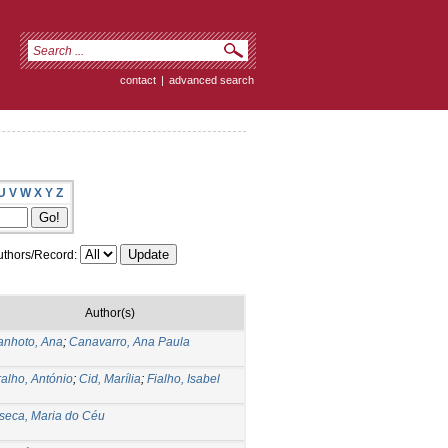
contact
|
advanced search
U
V
W
X
Y
Z
thors/Record:
Author(s)
anhoto, Ana
;
Canavarro, Ana Paula
ralho, António
;
Cid, Marília
;
Fialho, Isabel
seca, Maria do Céu