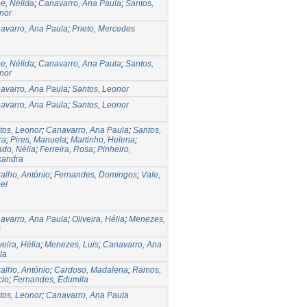
pe, Nélida
;
Canavarro, Ana Paula
;
Santos,
nor
avarro, Ana Paula
;
Prieto, Mercedes
pe, Nélida
;
Canavarro, Ana Paula
;
Santos,
nor
avarro, Ana Paula
;
Santos, Leonor
avarro, Ana Paula
;
Santos, Leonor
tos, Leonor
;
Canavarro, Ana Paula
;
Santos,
ra
;
Pires, Manuela
;
Martinho, Helena
;
do, Nélia
;
Ferreira, Rosa
;
Pinheiro,
xandra
ralho, António
;
Fernandes, Domingos
;
Vale,
el
avarro, Ana Paula
;
Oliveira, Hélia
;
Menezes,
s
eira, Hélia
;
Menezes, Luis
;
Canavarro, Ana
la
ralho, António
;
Cardoso, Madalena
;
Ramos,
cio
;
Fernandes, Edumila
tos, Leonor
;
Canavarro, Ana Paula