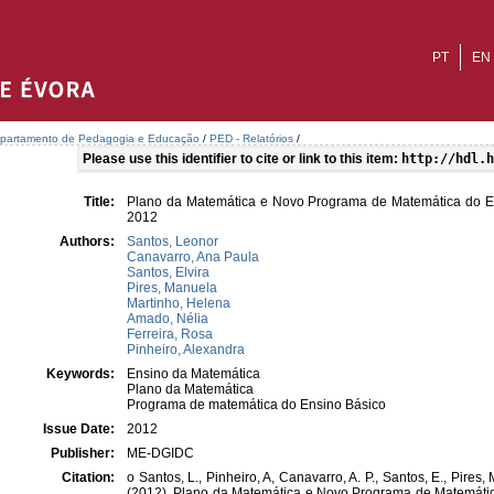
PT
EN
partamento de Pedagogia e Educação
/
PED - Relatórios
/
Please use this identifier to cite or link to this item:
http://hdl.h
Title:
Plano da Matemática e Novo Programa de Matemática do Ens
2012
Authors:
Santos, Leonor
Canavarro, Ana Paula
Santos, Elvira
Pires, Manuela
Martinho, Helena
Amado, Nélia
Ferreira, Rosa
Pinheiro, Alexandra
Keywords:
Ensino da Matemática
Plano da Matemática
Programa de matemática do Ensino Básico
Issue Date:
2012
Publisher:
ME-DGIDC
Citation:
o Santos, L., Pinheiro, A, Canavarro, A. P., Santos, E., Pires,
(2012). Plano da Matemática e Novo Programa de Matemática