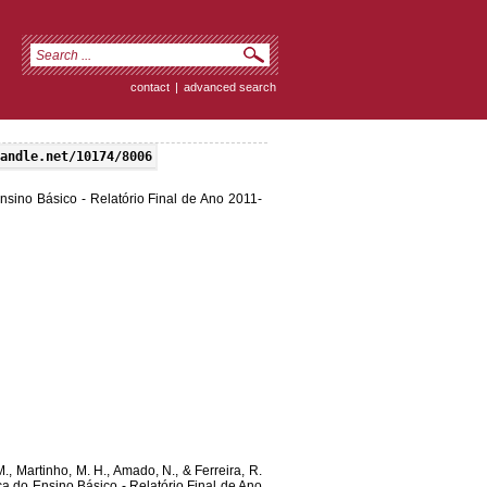
contact
|
advanced search
andle.net/10174/8006
ino Básico - Relatório Final de Ano 2011-
 M., Martinho, M. H., Amado, N., & Ferreira, R.
 do Ensino Básico - Relatório Final de Ano