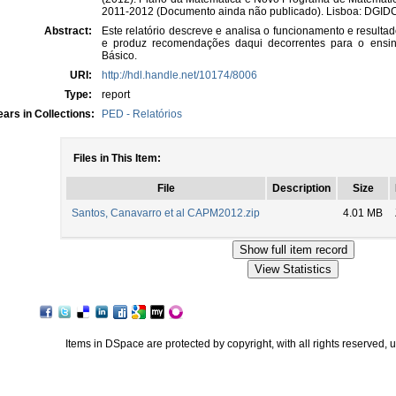
2011-2012 (Documento ainda não publicado). Lisboa: DGID
Abstract:
Este relatório descreve e analisa o funcionamento e resul
e produz recomendações daqui decorrentes para o ensin
Básico.
URI:
http://hdl.handle.net/10174/8006
Type:
report
ars in Collections:
PED - Relatórios
Files in This Item:
File
Description
Size
Santos, Canavarro et al CAPM2012.zip
4.01 MB
Items in DSpace are protected by copyright, with all rights reserved, 