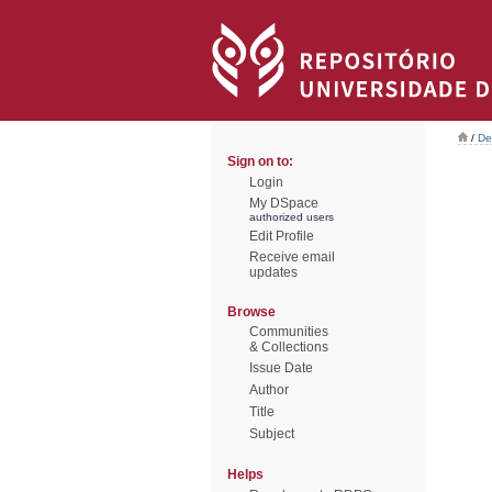
/
De
Sign on to:
Login
My DSpace
authorized users
Edit Profile
Receive email
updates
Browse
Communities
& Collections
Issue Date
Author
Title
Subject
Helps