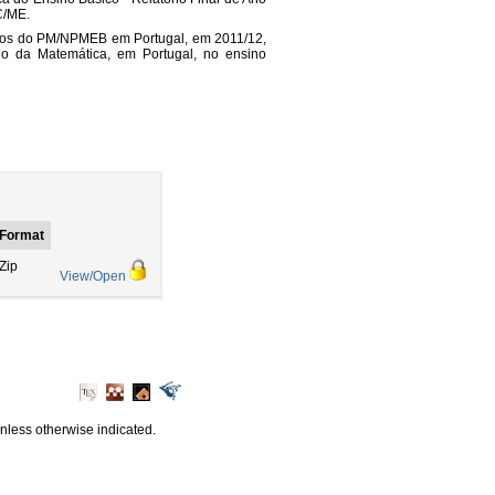
C/ME.
tados do PM/NPMEB em Portugal, em 2011/12,
o da Matemática, em Portugal, no ensino
Format
Zip
View/Open
unless otherwise indicated.