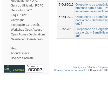
Regulamento RDPC
7-Oct-2012
O repertório de alergén
Guia do Utilizador RDPC
pratense para o cão – P
Depósito RDPC
imunoterapia específica
Faq's RDPC
5-Oct-2012
O repertório de alergén
Copyright
para o cão - Sensibiliza
quê?
Integração CV DeGóis
3-Dec-2013
O repertório de alergén
Workshop Open Access
para o cão – Sensibiliza
Open Access Declarations
quê?
Newsletter Open Access
Help
About Dspace
DSpace Software
Serviços de Ciência e Coopera
DSpace Software, version 1.6.2
Copyright © 20