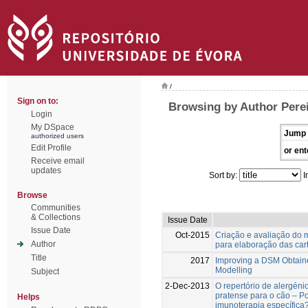
/
Sign on to:
Browsing by Author Perei
Login
My DSpace
Jump 
authorized users
Edit Profile
or ent
Receive email
updates
Sort by:
I
Browse
Communities
& Collections
Issue Date
Issue Date
Oct-2015
Criação e avaliação do 
Author
para elaboração das car
Title
2017
Improving a DSM Obtaine
Modelling
Subject
2-Dec-2013
O repertório de alergén
pratense para o cão – P
Helps
imunoterapia específica