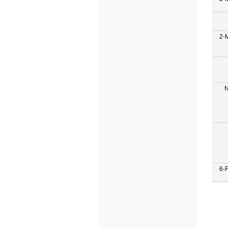
2-
N
6-