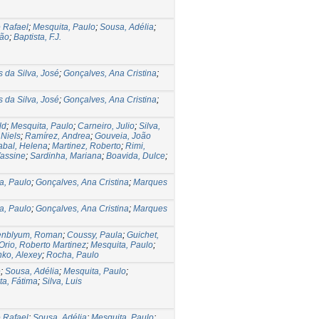
 Rafael
;
Mesquita, Paulo
;
Sousa, Adélia
;
oão
;
Baptista, F.J.
 da Silva, José
;
Gonçalves, Ana Cristina
;
 da Silva, José
;
Gonçalves, Ana Cristina
;
ld
;
Mesquita, Paulo
;
Carneiro, Julio
;
Silva,
 Niels
;
Ramírez, Andrea
;
Gouveia, João
abal, Helena
;
Martinez, Roberto
;
Rimi,
Yassine
;
Sardinha, Mariana
;
Boavida, Dulce
;
a, Paulo
;
Gonçalves, Ana Cristina
;
Marques
a, Paulo
;
Gonçalves, Ana Cristina
;
Marques
enblyum, Roman
;
Coussy, Paula
;
Guichet,
Orio, Roberto Martinez
;
Mesquita, Paulo
;
nko, Alexey
;
Rocha, Paulo
é
;
Sousa, Adélia
;
Mesquita, Paulo
;
ta, Fátima
;
Silva, Luis
 Rafael
;
Sousa, Adélia
;
Mesquita, Paulo
;