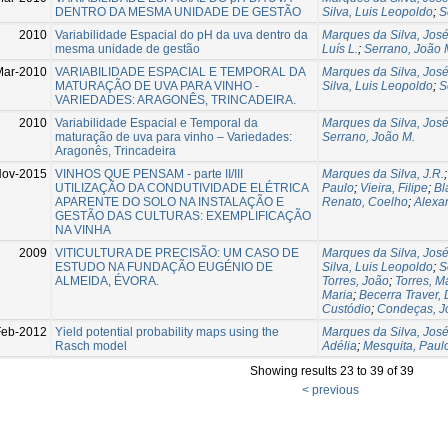
DENTRO DA MESMA UNIDADE DE GESTÃO
Silva, Luis Leopoldo
;
S
2010
Variabilidade Espacial do pH da uva dentro da
Marques da Silva, José
mesma unidade de gestão
Luís L.
;
Serrano, João 
Mar-2010
VARIABILIDADE ESPACIAL E TEMPORAL DA
Marques da Silva, José
MATURAÇÃO DE UVA PARA VINHO -
Silva, Luis Leopoldo
;
S
VARIEDADES: ARAGONÊS, TRINCADEIRA.
2010
Variabilidade Espacial e Temporal da
Marques da Silva, José
maturação de uva para vinho – Variedades:
Serrano, João M.
Aragonês, Trincadeira
ov-2015
VINHOS QUE PENSAM - parte II/III
Marques da Silva, J.R.
UTILIZAÇÃO DA CONDUTIVIDADE ELÉTRICA
Paulo
;
Vieira, Filipe
;
Bl
APARENTE DO SOLO NA INSTALAÇÃO E
Renato, Coelho
;
Alexa
GESTÃO DAS CULTURAS: EXEMPLIFICAÇÃO
NA VINHA
2009
VITICULTURA DE PRECISÃO: UM CASO DE
Marques da Silva, José
ESTUDO NA FUNDAÇÃO EUGÉNIO DE
Silva, Luis Leopoldo
;
S
ALMEIDA, ÉVORA.
Torres, João
;
Torres, M
Maria
;
Becerra Traver, 
Custódio
;
Condeças, J
Feb-2012
Yield potential probability maps using the
Marques da Silva, José
Rasch model
Adélia
;
Mesquita, Paul
Showing results 23 to 39 of 39
< previous