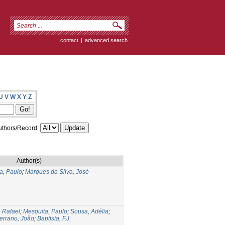
contact
|
advanced search
U
V
W
X
Y
Z
thors/Record:
Author(s)
a, Paulo
;
Marques da Silva, José
 Rafael
;
Mesquita, Paulo
;
Sousa, Adélia
;
errano, João
;
Baptista, F.J.