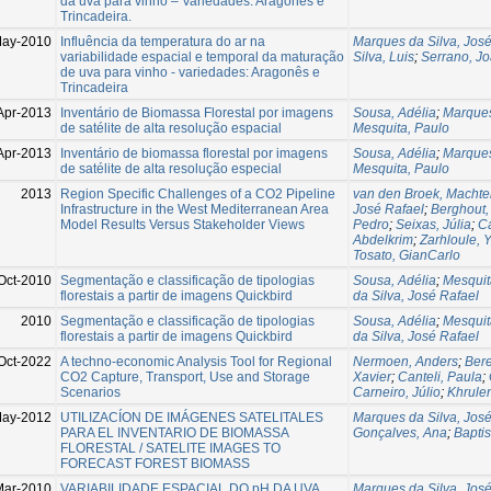
da uva para vinho – Variedades: Aragonês e
Trincadeira.
May-2010
Influência da temperatura do ar na
Marques da Silva, José
variabilidade espacial e temporal da maturação
Silva, Luis
;
Serrano, J
de uva para vinho - variedades: Aragonês e
Trincadeira
Apr-2013
Inventário de Biomassa Florestal por imagens
Sousa, Adélia
;
Marques
de satélite de alta resolução espacial
Mesquita, Paulo
Apr-2013
Inventário de biomassa florestal por imagens
Sousa, Adélia
;
Marques
de satélite de alta resolução especial
Mesquita, Paulo
2013
Region Specific Challenges of a CO2 Pipeline
van den Broek, Machte
Infrastructure in the West Mediterranean Area
José Rafael
;
Berghout,
Model Results Versus Stakeholder Views
Pedro
;
Seixas, Júlia
;
C
Abdelkrim
;
Zarhloule, 
Tosato, GianCarlo
Oct-2010
Segmentação e classificação de tipologias
Sousa, Adélia
;
Mesquit
florestais a partir de imagens Quickbird
da Silva, José Rafael
2010
Segmentação e classificação de tipologias
Sousa, Adélia
;
Mesquit
florestais a partir de imagens Quickbird
da Silva, José Rafael
Oct-2022
A techno-economic Analysis Tool for Regional
Nermoen, Anders
;
Ber
CO2 Capture, Transport, Use and Storage
Xavier
;
Canteli, Paula
;
Scenarios
Carneiro, Júlio
;
Khrule
May-2012
UTILIZACÍON DE IMÁGENES SATELITALES
Marques da Silva, Jos
PARA EL INVENTARIO DE BIOMASSA
Gonçalves, Ana
;
Baptis
FLORESTAL / SATELITE IMAGES TO
FORECAST FOREST BIOMASS
Mar-2010
VARIABILIDADE ESPACIAL DO pH DA UVA
Marques da Silva, José