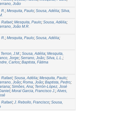
errano, João
 R.
;
Mesquita, Paulo
;
Sousa, Adélia
;
Silva,
M.
 Rafael
;
Mesquita, Paulo
;
Sousa, Adélia
;
errano, João M.R.
 R.
;
Mesquita, Paulo
;
Sousa, Adélia
;
;
Terron, J.M.
;
Sousa, Adélia
;
Mesquita,
anco, Jorge
;
Serrano, João
;
Silva, L.L.
;
ndre, Carlos
;
Baptista, Fátima
 Rafael
;
Sousa, Adélia
;
Mesquita, Paulo
;
errano, João
;
Roma, João
;
Baptista, Pedro
;
ariana
;
Simões, Ana
;
Terrón-López, José
Daniel
;
Moral Garcia, Francisco J.
;
Alves,
osé
 Rafael
;
J. Rebollo, Francisco
;
Sousa,
o