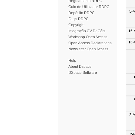
Regulamento RDPC
Guia do Utilizador RDPC
5-
Depósito RDPC
Faq's RDPC
Copyright
16-
Integração CV DeGóis
Workshop Open Access
16-
Open Access Declarations
Newsletter Open Access
Help
About Dspace
DSpace Software
2-
2-