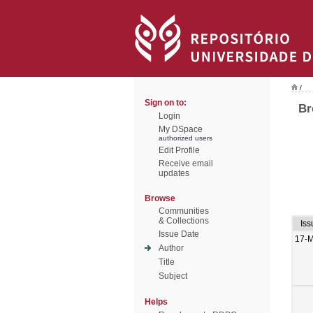
/
Sign on to:
Br
Login
My DSpace
authorized users
Edit Profile
Receive email
updates
Browse
Communities
& Collections
Iss
Issue Date
17-
Author
Title
Subject
Helps