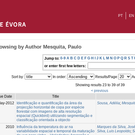
PT
EN
owsing by Author Mesquita, Paulo
0-9
A
B
C
D
E
F
G
H
I
J
K
L
M
N
O
P
Q
R
S
T
Jump to:
or enter first few letters:
Sort by:
In order:
Results/Page
Au
Showing results 23 to 39 of 39
< previous
ue Date
Title
May-2012
Identificação e quantificação da área da
Sousa, Adélia
;
Mesquit
projecção horizontal de copa por espécie
florestal com imagens de alta resolução
espacial (Quickbird) utilizando segmentação e
classificação orientada a objecto
2010
Influência da temperatura do ar na
Marques da Silva, José
variabilidade espacial e temporal da maturação
Silva, Luis Leopoldo
;
S