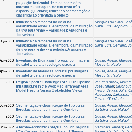
projecção horizontal de copa por espécie
florestal com imagens de alta resolução
espacial (Quickbird) utilizando segmentação e
classificação orientada a objecto
2010
Influência da temperatura do ar na
Marques da Silva, José
variabilidade espacial e temporal da maturação
Silva, Luis Leopoldo
;
S
da uva para vinho – Variedades: Aragonês e
Trincadeira.
May-2010
Influência da temperatura do ar na
Marques da Silva, José
variabilidade espacial e temporal da maturação
Silva, Luis
;
Serrano, J
de uva para vinho - variedades: Aragonês e
Trincadeira
Apr-2013
Inventário de Biomassa Florestal por imagens
Sousa, Adélia
;
Marques
de satélite de alta resolução espacial
Mesquita, Paulo
Apr-2013
Inventário de biomassa florestal por imagens
Sousa, Adélia
;
Marques
de satélite de alta resolução especial
Mesquita, Paulo
2013
Region Specific Challenges of a CO2 Pipeline
van den Broek, Machte
Infrastructure in the West Mediterranean Area
José Rafael
;
Berghout,
Model Results Versus Stakeholder Views
Pedro
;
Seixas, Júlia
;
C
Abdelkrim
;
Zarhloule, 
Tosato, GianCarlo
Oct-2010
Segmentação e classificação de tipologias
Sousa, Adélia
;
Mesquit
florestais a partir de imagens Quickbird
da Silva, José Rafael
2010
Segmentação e classificação de tipologias
Sousa, Adélia
;
Mesquit
florestais a partir de imagens Quickbird
da Silva, José Rafael
Oct-2022
A techno-economic Analysis Tool for Regional
Nermoen, Anders
;
Ber
CO2 Capture, Transport, Use and Storage
Xavier
;
Canteli, Paula
;