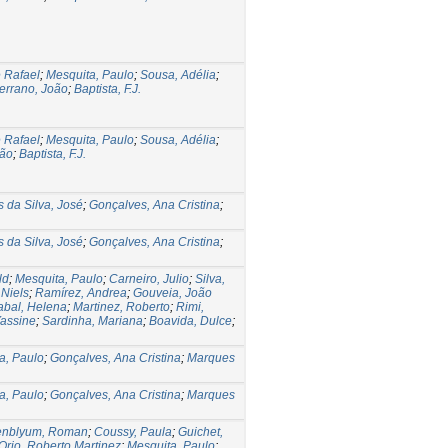
 Rafael
;
Mesquita, Paulo
;
Sousa, Adélia
;
errano, João
;
Baptista, F.J.
 Rafael
;
Mesquita, Paulo
;
Sousa, Adélia
;
oão
;
Baptista, F.J.
 da Silva, José
;
Gonçalves, Ana Cristina
;
 da Silva, José
;
Gonçalves, Ana Cristina
;
ld
;
Mesquita, Paulo
;
Carneiro, Julio
;
Silva,
 Niels
;
Ramírez, Andrea
;
Gouveia, João
abal, Helena
;
Martinez, Roberto
;
Rimi,
Yassine
;
Sardinha, Mariana
;
Boavida, Dulce
;
a, Paulo
;
Gonçalves, Ana Cristina
;
Marques
a, Paulo
;
Gonçalves, Ana Cristina
;
Marques
enblyum, Roman
;
Coussy, Paula
;
Guichet,
Orio, Roberto Martinez
;
Mesquita, Paulo
;