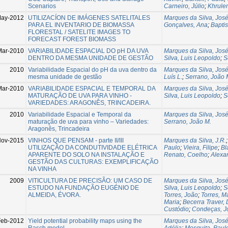
Scenarios
Carneiro, Júlio
;
Khrule
May-2012
UTILIZACÍON DE IMÁGENES SATELITALES
Marques da Silva, Jos
PARA EL INVENTARIO DE BIOMASSA
Gonçalves, Ana
;
Baptis
FLORESTAL / SATELITE IMAGES TO
FORECAST FOREST BIOMASS
Mar-2010
VARIABILIDADE ESPACIAL DO pH DA UVA
Marques da Silva, José
DENTRO DA MESMA UNIDADE DE GESTÃO
Silva, Luis Leopoldo
;
S
2010
Variabilidade Espacial do pH da uva dentro da
Marques da Silva, José
mesma unidade de gestão
Luís L.
;
Serrano, João 
Mar-2010
VARIABILIDADE ESPACIAL E TEMPORAL DA
Marques da Silva, José
MATURAÇÃO DE UVA PARA VINHO -
Silva, Luis Leopoldo
;
S
VARIEDADES: ARAGONÊS, TRINCADEIRA.
2010
Variabilidade Espacial e Temporal da
Marques da Silva, José
maturação de uva para vinho – Variedades:
Serrano, João M.
Aragonês, Trincadeira
ov-2015
VINHOS QUE PENSAM - parte II/III
Marques da Silva, J.R.
UTILIZAÇÃO DA CONDUTIVIDADE ELÉTRICA
Paulo
;
Vieira, Filipe
;
Bl
APARENTE DO SOLO NA INSTALAÇÃO E
Renato, Coelho
;
Alexa
GESTÃO DAS CULTURAS: EXEMPLIFICAÇÃO
NA VINHA
2009
VITICULTURA DE PRECISÃO: UM CASO DE
Marques da Silva, José
ESTUDO NA FUNDAÇÃO EUGÉNIO DE
Silva, Luis Leopoldo
;
S
ALMEIDA, ÉVORA.
Torres, João
;
Torres, M
Maria
;
Becerra Traver, 
Custódio
;
Condeças, J
Feb-2012
Yield potential probability maps using the
Marques da Silva, José
Rasch model
Adélia
;
Mesquita, Paul