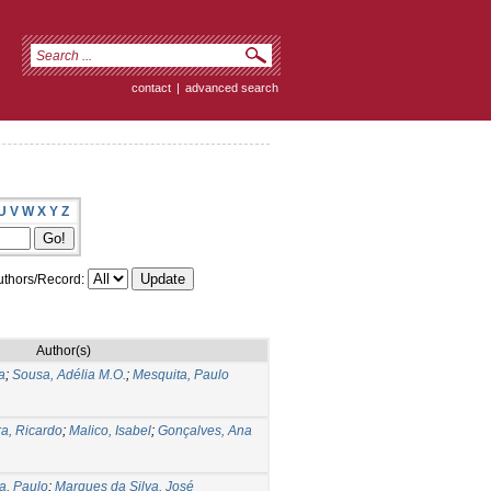
contact
|
advanced search
U
V
W
X
Y
Z
thors/Record:
Author(s)
a
;
Sousa, Adélia M.O.
;
Mesquita, Paulo
ra, Ricardo
;
Malico, Isabel
;
Gonçalves, Ana
a, Paulo
;
Marques da Silva, José