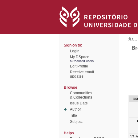
/
Sign on to:
Br
Login
My DSpace
authorized users
Edit Profile
Receive email
updates
Browse
Communities
& Collections
Iss
Issue Date
Author
Title
Subject
Helps
17-