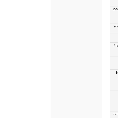
2-
2-
2-
N
6-