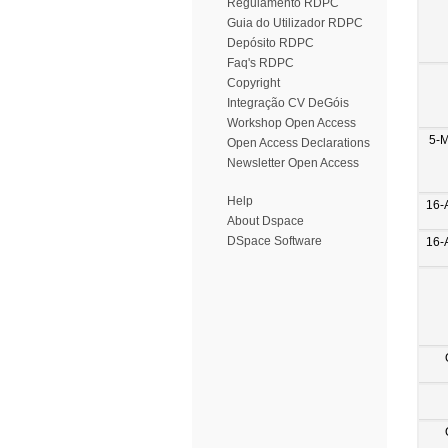
Regulamento RDPC
Guia do Utilizador RDPC
Depósito RDPC
Faq's RDPC
Copyright
Integração CV DeGóis
Workshop Open Access
5-
Open Access Declarations
Newsletter Open Access
Help
16-
About Dspace
DSpace Software
16-