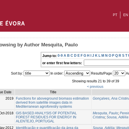
PT
EN
owsing by Author Mesquita, Paulo
0-9
A
B
C
D
E
F
G
H
I
J
K
L
M
N
O
P
Q
R
S
T
Jump to:
or enter first few letters:
Sort by:
In order:
Results/Page
Au
Showing results 21 to 39 of 39
< previous
ue Date
Title
2019
Functions for aboveground biomass estimation
Gonçalves, Ana Cristin
derived from satellite images data in
Mediterranean agroforestry systems
Oct-2018
GIS BASED ANALYSIS OF POTENTIAL
Mesquita, Paulo
;
Perei
FOREST RESIDUES FOR ENERGY IN
Cristina
;
Sousa, Adélia
ALENTEJO, PORTUGAL
May-2012
Identificação e quantificação da área da
Sousa, Adélia
;
Mesquit