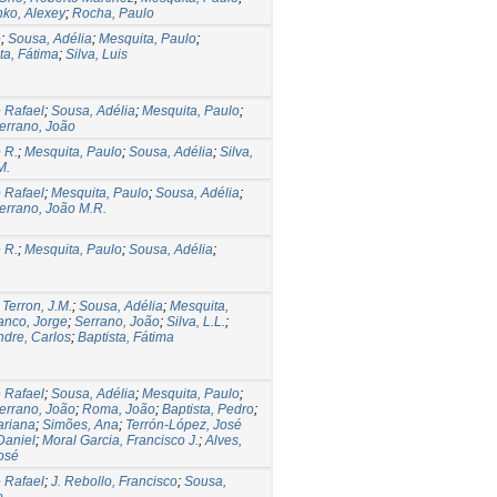
nko, Alexey
;
Rocha, Paulo
é
;
Sousa, Adélia
;
Mesquita, Paulo
;
ta, Fátima
;
Silva, Luis
 Rafael
;
Sousa, Adélia
;
Mesquita, Paulo
;
errano, João
 R.
;
Mesquita, Paulo
;
Sousa, Adélia
;
Silva,
M.
 Rafael
;
Mesquita, Paulo
;
Sousa, Adélia
;
errano, João M.R.
 R.
;
Mesquita, Paulo
;
Sousa, Adélia
;
;
Terron, J.M.
;
Sousa, Adélia
;
Mesquita,
anco, Jorge
;
Serrano, João
;
Silva, L.L.
;
ndre, Carlos
;
Baptista, Fátima
 Rafael
;
Sousa, Adélia
;
Mesquita, Paulo
;
errano, João
;
Roma, João
;
Baptista, Pedro
;
ariana
;
Simões, Ana
;
Terrón-López, José
Daniel
;
Moral Garcia, Francisco J.
;
Alves,
osé
 Rafael
;
J. Rebollo, Francisco
;
Sousa,
o