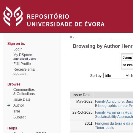
/
Sign on to:
Browsing by Author Henr
Login
My DSpace
Jump 
authorized users
Edit Profile
or ent
Receive email
updates
Sort by:
I
Browse
Communities
& Collections
Issue Date
Issue Date
May-2022
Family Agriculture, Su
Author
Ethnographic Linear P
Title
28-Oct-2025
Family Farming in Hua
Sustainability Approac
Subject
2011
Funções da terra e da 
Timor-Leste
Helps