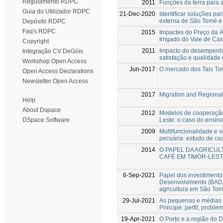
Regulamento RDPC
2011
Funções da terra para 
Guia do Utilizador RDPC
21-Dec-2020
Identificar soluções p
externa de São Tomé e 
Depósito RDPC
Faq's RDPC
2015
Impactes do Preço da Á
Irrigado do Vale de Cax
Copyright
2011
Impacto do desempenh
Integração CV DeGóis
satisfação e qualidad
Workshop Open Access
Jun-2017
O mercado dos Tais Ti
Open Access Declarations
Newsletter Open Access
2017
Migration and Regional
Help
About Dspace
2012
Modelos de cooperação 
Leste: o caso do ensino
DSpace Software
2009
Multifuncionalidade e 
pecuária: estudo de ca
2014
O PAPEL DA AGRICUL
CAFÉ EM TIMOR-LES
6-Sep-2021
Papel dos investimento
Desenvolvimento (BAD)
agricultura em São Tom
29-Jul-2021
As pequenas e médias
Príncipe: perfil, proble
19-Apr-2021
O Porto e a região do D