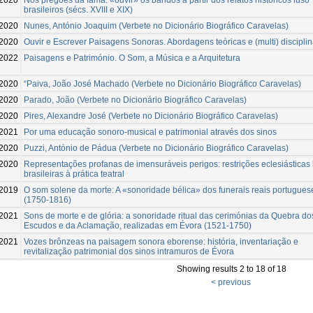
brasileiros (sécs. XVIII e XIX)
-2020
Nunes, António Joaquim (Verbete no Dicionário Biográfico Caravelas)
2020
Ouvir e Escrever Paisagens Sonoras. Abordagens teóricas e (multi) discipli
2022
Paisagens e Património. O Som, a Música e a Arquitetura
-2020
“Paiva, João José Machado (Verbete no Dicionário Biográfico Caravelas)
-2020
Parado, João (Verbete no Dicionário Biográfico Caravelas)
-2020
Pires, Alexandre José (Verbete no Dicionário Biográfico Caravelas)
2021
Por uma educação sonoro-musical e patrimonial através dos sinos
-2020
Puzzi, António de Pádua (Verbete no Dicionário Biográfico Caravelas)
2020
Representações profanas de imensuráveis perigos: restrições eclesiásticas 
brasileiras à prática teatral
-2019
O som solene da morte: A «sonoridade bélica» dos funerais reais portugues
(1750-1816)
2021
Sons de morte e de glória: a sonoridade ritual das cerimónias da Quebra do
Escudos e da Aclamação, realizadas em Évora (1521-1750)
2021
Vozes brônzeas na paisagem sonora eborense: história, inventariação e
revitalização patrimonial dos sinos intramuros de Évora
Showing results 2 to 18 of 18
< previous