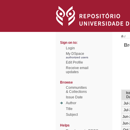
/
Sign on to:
Br
Login
My DSpace
authorized users
Edit Profile
Receive email
updates
Browse
Communities
& Collections
Is
Da
Issue Date
Author
Jul
Title
Jul
Subject
Jun-
Jun-
Helps
Oct