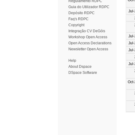
Regulamento RDPC
Guia do Utilizador RDPC
Jul
Depósito RDPC
Faq's RDPC
Copyright
Integração CV DeGóis
Jul
Workshop Open Access
Jul
Open Access Declarations
Newsletter Open Access
Jul
Help
Jul
About Dspace
DSpace Software
Oct