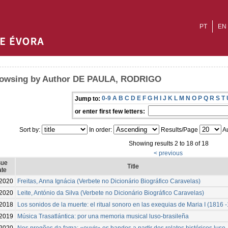
PT
EN
owsing by Author DE PAULA, RODRIGO
0-9
A
B
C
D
E
F
G
H
I
J
K
L
M
N
O
P
Q
R
S
T
Jump to:
or enter first few letters:
Sort by:
In order:
Results/Page
Au
Showing results 2 to 18 of 18
< previous
sue
Title
te
-2020
Freitas, Anna Ignácia (Verbete no Dicionário Biográfico Caravelas)
-2020
Leite, António da Silva (Verbete no Dicionário Biográfico Caravelas)
2018
Los sonidos de la muerte: el ritual sonoro en las exequias de Maria I (1816 
2019
Música Trasatlántica: por una memoria musical luso-brasileña
-2020
Nos pregões da fama: «ouvir» os bandos a partir dos relatos históricos luso