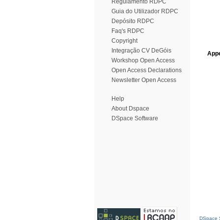
Regulamento RDPC
Guia do Utilizador RDPC
Depósito RDPC
Faq's RDPC
Copyright
Integração CV DeGóis
Appe
Workshop Open Access
Open Access Declarations
Newsletter Open Access
Help
About Dspace
DSpace Software
DSpace S