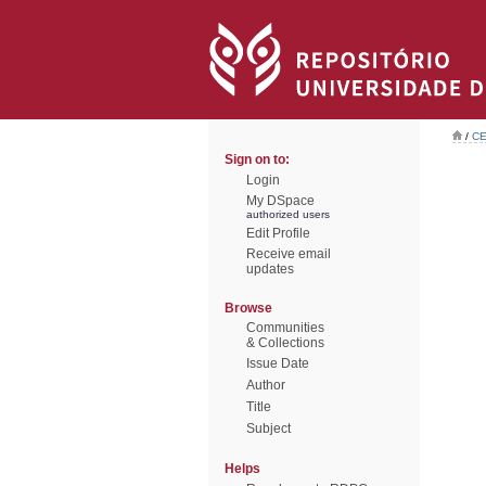
/
CE
Sign on to:
Login
My DSpace
authorized users
Edit Profile
Receive email
updates
Browse
Communities
& Collections
Issue Date
Author
Title
Subject
Helps