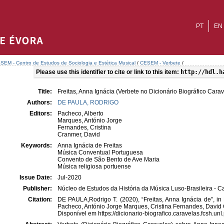
PT
EN
SEM - Centro de Estudos de Sociologia e Estética Musical
/
CESEM - Verbete
/
Please use this identifier to cite or link to this item:
http://hdl.h
Title:
Freitas, Anna Ignácia (Verbete no Dicionário Biográfico Carav
Authors:
DE PAULA, RODRIGO
Editors:
Pacheco, Alberto
Marques, António Jorge
Fernandes, Cristina
Cranmer, David
Keywords:
Anna Ignácia de Freitas
Música Conventual Portuguesa
Convento de São Bento de Ave Maria
Música religiosa portuense
Issue Date:
Jul-2020
Publisher:
Núcleo de Estudos da História da Música Luso-Brasileira -
Citation:
DE PAULA,Rodrigo T. (2020), “Freitas, Anna Ignácia de”, in 
Pacheco, António Jorge Marques, Cristina Fernandes, Davi
Disponível em https://dicionario-biografico.caravelas.fcsh.u