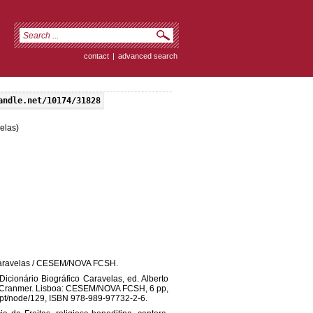
contact
|
advanced search
andle.net/10174/31828
elas)
 Caravelas / CESEM/NOVA FCSH.
Dicionário Biográfico Caravelas, ed. Alberto
d Cranmer. Lisboa: CESEM/NOVA FCSH, 6 pp,
nl.pt/node/129, ISBN 978-989-97732-2-6.