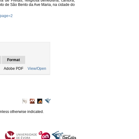
a de Freitas, religiosa beneditina, cantora,
to de São Bento da Ave Maria, na cidade do
F?page=2
Format
Adobe PDF
View/Open
unless otherwise indicated.