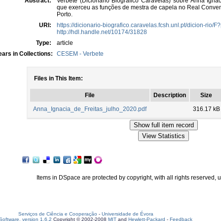
Abstract:
Verbete (Dicionário Biográfico Caravelas) sobre Anna Ignaci
que exerceu as funções de mestra de capela no Real Conven
Porto.
URI:
https://dicionario-biografico.caravelas.fcsh.unl.pt/dicion-rio/
http://hdl.handle.net/10174/31828
Type:
article
ars in Collections:
CESEM - Verbete
Files in This Item:
File
Description
Size
Anna_Ignacia_de_Freitas_julho_2020.pdf
316.17 kB
Items in DSpace are protected by copyright, with all rights reserved, 
Serviços de Ciência e Cooperação
-
Universidade de Évora
oftware, version 1.6.2
Copyright © 2002-2008
MIT
and
Hewlett-Packard
-
Feedback