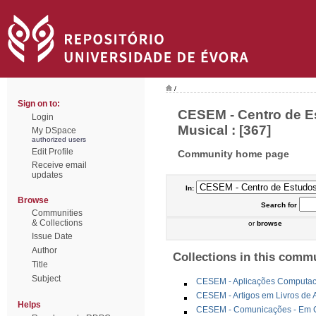
/
Sign on to:
CESEM - Centro de Es
Login
Musical : [367]
My DSpace
authorized users
Edit Profile
Community home page
Receive email
updates
In:
Browse
Search
for
Communities
& Collections
or
browse
Issue Date
Author
Collections in this comm
Title
Subject
CESEM - Aplicações Computac
CESEM - Artigos em Livros de 
Helps
CESEM - Comunicações - Em Co