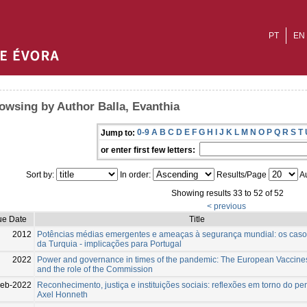
PT
EN
owsing by Author Balla, Evanthia
0-9
A
B
C
D
E
F
G
H
I
J
K
L
M
N
O
P
Q
R
S
T
Jump to:
or enter first few letters:
Sort by:
In order:
Results/Page
Au
Showing results 33 to 52 of 52
< previous
ue Date
Title
2012
Potências médias emergentes e ameaças à segurança mundial: os casos
da Turquia - implicações para Portugal
2022
Power and governance in times of the pandemic: The European Vaccines
and the role of the Commission
eb-2022
Reconhecimento, justiça e instituições sociais: reflexões em torno do 
Axel Honneth