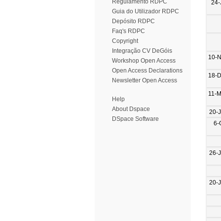
Regulamento RDPC
24-
Guia do Utilizador RDPC
Depósito RDPC
Faq's RDPC
Copyright
Integração CV DeGóis
10-
Workshop Open Access
Open Access Declarations
18-
Newsletter Open Access
11-
Help
About Dspace
20-
DSpace Software
6-
26-
20-