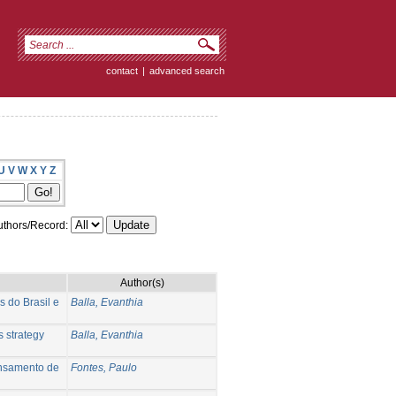
contact
|
advanced search
U
V
W
X
Y
Z
thors/Record:
Author(s)
 do Brasil e
Balla, Evanthia
 strategy
Balla, Evanthia
pensamento de
Fontes, Paulo