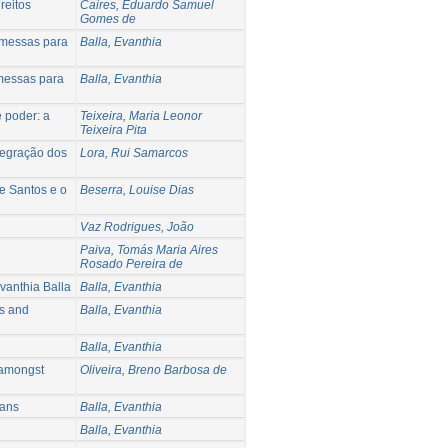
reitos
Caires, Eduardo Samuel
Gomes de
omessas para
Balla, Evanthia
omessas para
Balla, Evanthia
 poder: a
Teixeira, Maria Leonor
Teixeira Pita
tegração dos
Lora, Rui Samarcos
de Santos e o
Beserra, Louise Dias
Vaz Rodrigues, João
Paiva, Tomás Maria Aires
Rosado Pereira de
vanthia Balla
Balla, Evanthia
es and
Balla, Evanthia
Balla, Evanthia
e amongst
Oliveira, Breno Barbosa de
kans
Balla, Evanthia
Balla, Evanthia