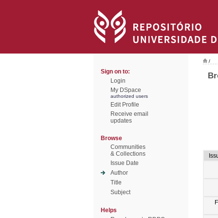
/
Sign on to:
Br
Login
My DSpace
authorized users
Edit Profile
Receive email
updates
Browse
Communities
& Collections
Iss
Issue Date
Author
Title
Subject
F
Helps