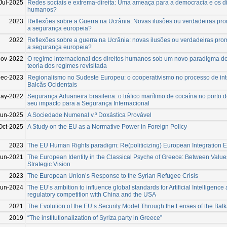
Jul-2025
Redes sociais e extrema-direita: Uma ameaça para a democracia e os di
humanos?
2023
Reflexões sobre a Guerra na Ucrânia: Novas ilusões ou verdadeiras pr
a segurança europeia?
2022
Reflexões sobre a guerra na Ucrânia: novas ilusões ou verdadeiras pr
a segurança europeia?
Nov-2022
O regime internacional dos direitos humanos sob um novo paradigma de
teoria dos regimes revisitada
Dec-2023
Regionalismo no Sudeste Europeu: o cooperativismo no processo de in
Balcãs Ocidentais
May-2022
Segurança Aduaneira brasileira: o tráfico marítimo de cocaína no porto 
seu impacto para a Segurança Internacional
Jun-2025
A Sociedade Numenal v.º Doxástica Provável
Oct-2025
A Study on the EU as a Normative Power in Foreign Policy
2023
The EU Human Rights paradigm: Re(politicizing) European Integration E
Jun-2021
The European Identity in the Classical Psyche of Greece: Between Valu
Strategic Vision
2023
The European Union’s Response to the Syrian Refugee Crisis
Jun-2024
The EU’s ambition to influence global standards for Artificial Intelligenc
regulatory competition with China and the USA
2021
The Evolution of the EU’s Security Model Through the Lenses of the Bal
2019
“The institutionalization of Syriza party in Greece”