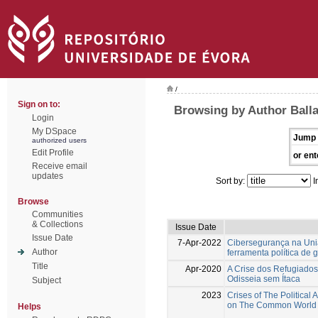
/
Sign on to:
Browsing by Author Balla
Login
My DSpace
Jump 
authorized users
Edit Profile
or ent
Receive email
updates
Sort by:
I
Browse
Communities
& Collections
Issue Date
Issue Date
7-Apr-2022
Cibersegurança na Uni
Author
ferramenta política de 
Title
Apr-2020
A Crise dos Refugiados
Odisseia sem Ítaca
Subject
2023
Crises of The Political
on The Common World
Helps