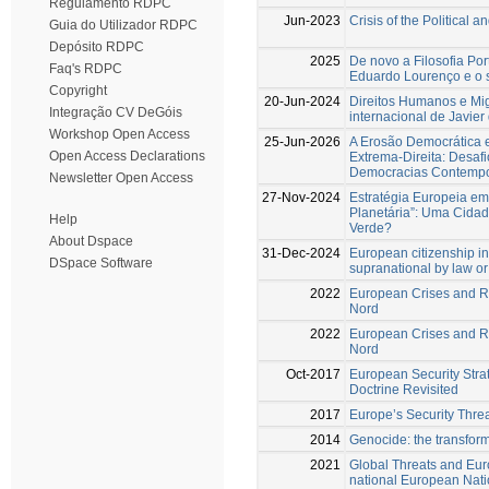
Regulamento RDPC
Jun-2023
Crisis of the Political
Guia do Utilizador RDPC
Depósito RDPC
2025
De novo a Filosofia Por
Faq's RDPC
Eduardo Lourenço e o 
Copyright
20-Jun-2024
Direitos Humanos e Mig
Integração CV DeGóis
internacional de Javier
Workshop Open Access
25-Jun-2026
A Erosão Democrática e
Open Access Declarations
Extrema-Direita: Desafi
Democracias Contemp
Newsletter Open Access
27-Nov-2024
Estratégia Europeia e
Planetária”: Uma Cidad
Help
Verde?
About Dspace
31-Dec-2024
European citizenship in 
DSpace Software
supranational by law or 
2022
European Crises and R
Nord
2022
European Crises and R
Nord
Oct-2017
European Security Strat
Doctrine Revisited
2017
Europe’s Security Threa
2014
Genocide: the transform
2021
Global Threats and Eur
national European Nat