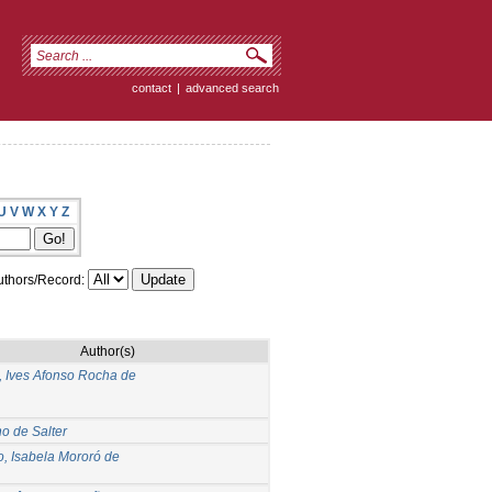
contact
|
advanced search
U
V
W
X
Y
Z
thors/Record:
Author(s)
, Ives Afonso Rocha de
o de Salter
, Isabela Mororó de