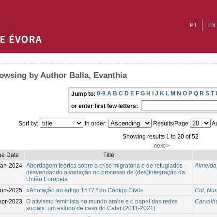
PT
EN
owsing by Author Balla, Evanthia
0-9
A
B
C
D
E
F
G
H
I
J
K
L
M
N
O
P
Q
R
S
T
Jump to:
or enter first few letters:
Sort by:
In order:
Results/Page
Au
Showing results 1 to 20 of 52
next >
ue Date
Title
Jan-2024
Abordagem teórica sobre a crise migratória e de refugiados -
Almeida
desvendando a variação no processo de (des)integração da
União Europeia
Jun-2025
«Anotação ao artigo 1577.º do Código Civil»
Cid, Nun
Apr-2023
O ativismo feminista no mundo árabe e o papel das redes
Carvalho
sociais: um estudo de caso do Catar (2011-2021)