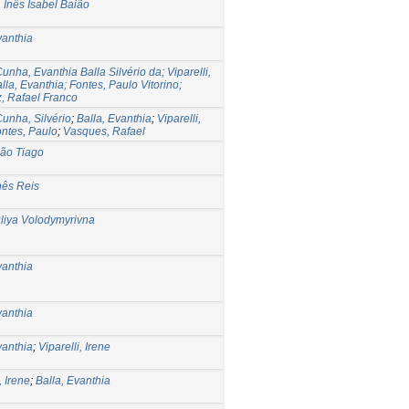
 Inês Isabel Baião
vanthia
nha, Evanthia Balla Silvério da; Viparelli,
alla, Evanthia; Fontes, Paulo Vitorino;
, Rafael Franco
unha, Silvério
;
Balla, Evanthia
;
Viparelli,
ntes, Paulo
;
Vasques, Rafael
oão Tiago
nês Reis
uliya Volodymyrivna
vanthia
vanthia
vanthia
;
Viparelli, Irene
, Irene
;
Balla, Evanthia