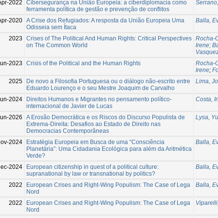
Apr-2022
Cibersegurança na União Europeia: a ciberdiplomacia como
Serrano,
ferramenta política de gestão e prevenção de conflitos
Apr-2020
A Crise dos Refugiados: A resposta da União Europeia Uma
Balla, E
Odisseia sem Ítaca
2023
Crises of The Political And Human Rights: Critical Perspectives
Rocha-Cu
on The Common World
Irene; B
Vasquez
Jun-2023
Crisis of the Political and the Human Rights
Rocha-C
Irene
;
Fo
2025
De novo a Filosofia Portuguesa ou o diálogo não-escrito entre
Lima, J
Eduardo Lourenço e o seu Mestre Joaquim de Carvalho
Jun-2024
Direitos Humanos e Migrantes no pensamento político-
Costa, I
internacional de Javier de Lucas
Jun-2026
A Erosão Democrática e os Riscos do Discurso Populista de
Lysa, Y
Extrema-Direita: Desafios ao Estado de Direito nas
Democracias Contemporâneas
Nov-2024
Estratégia Europeia em Busca de uma “Consciência
Balla, E
Planetária”: Uma Cidadania Ecológica para além da Aritmética
Verde?
Dec-2024
European citizenship in quest of a political culture:
Balla, E
supranational by law or transnational by politics?
2022
European Crises and Right-Wing Populism: The Case of Lega
Balla, E
Nord
2022
European Crises and Right-Wing Populism: The Case of Lega
Viparelli
Nord