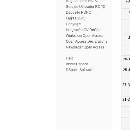
Regulamento RDPC
7-
Guia do Utilizador RDPC
Depósito RDPC
Faq's RDPC
Copyright
Integração CV DeGóis
Workshop Open Access
Open Access Declarations
Newsletter Open Access
Help
20-
About Dspace
25-
DSpace Software
27-
31-