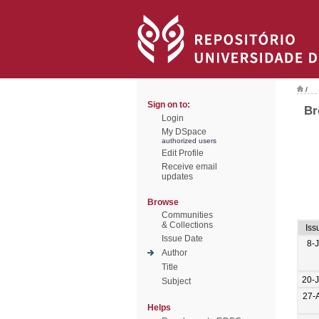
/
Sign on to:
Br
Login
My DSpace
authorized users
Edit Profile
Receive email
updates
Browse
Communities
& Collections
Iss
Issue Date
8-
Author
Title
20-
Subject
27-
Helps