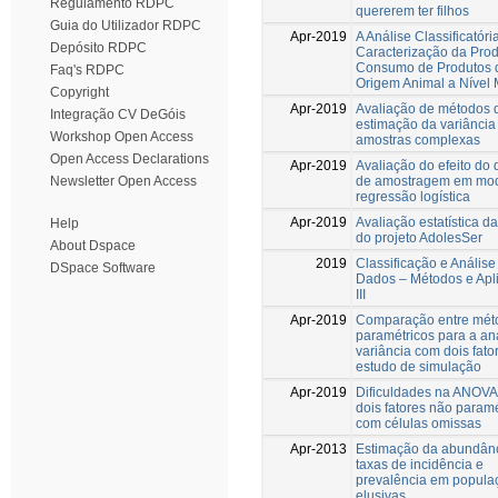
Regulamento RDPC
quererem ter filhos
Guia do Utilizador RDPC
Apr-2019
A Análise Classificatóri
Depósito RDPC
Caracterização da Pro
Consumo de Produtos 
Faq's RDPC
Origem Animal a Nível 
Copyright
Apr-2019
Avaliação de métodos 
Integração CV DeGóis
estimação da variânci
Workshop Open Access
amostras complexas
Open Access Declarations
Apr-2019
Avaliação do efeito do
de amostragem em mod
Newsletter Open Access
regressão logística
Apr-2019
Avaliação estatística da
Help
do projeto AdolesSer
About Dspace
2019
Classificação e Análise
DSpace Software
Dados – Métodos e Apl
III
Apr-2019
Comparação entre mét
paramétricos para a an
variância com dois fato
estudo de simulação
Apr-2019
Dificuldades na ANOV
dois fatores não paramé
com células omissas
Apr-2013
Estimação da abundânc
taxas de incidência e
prevalência em popula
elusivas