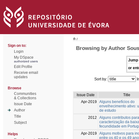
/
Sign on to:
Browsing by Author Sous
Login
My DSpace
Jump 
authorized users
Edit Profile
or ent
Receive email
updates
Sort by:
I
Browse
Communities
Issue Date
Title
& Collections
Apr-2019
Alguns benefícios do
Issue Date
envelhecimento ativo: 
Author
de estudo
Title
2012
Alguns contributos para
caracterização da baix
Subject
fecundidade em Portug
Apr-2019
Alguns motivos para in
Helps
entre os 40 e os 49 an