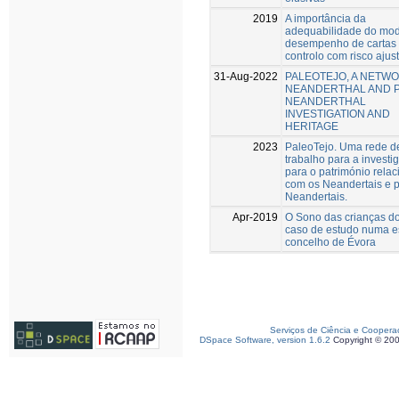
2019
A importância da
adequabilidade do mod
desempenho de cartas
controlo com risco ajus
31-Aug-2022
PALEOTEJO, A NETW
NEANDERTHAL AND 
NEANDERTHAL
INVESTIGATION AND
HERITAGE
2023
PaleoTejo. Uma rede d
trabalho para a investi
para o património rela
com os Neandertais e p
Neandertais.
Apr-2019
O Sono das crianças do 
caso de estudo numa e
concelho de Évora
Serviços de Ciência e Coopera
DSpace Software, version 1.6.2
Copyright © 20