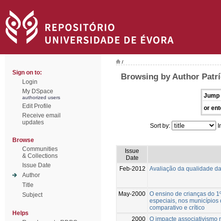
/
Sign on to:
Browsing by Author Patrí
Login
My DSpace
Jump 
authorized users
Edit Profile
or ent
Receive email
updates
Sort by:
I
Browse
Communities
Issue
& Collections
Date
Issue Date
Feb-2012
Avaliação da qualidade da
Author
Title
May-2000
O ensino de crianças do 1
Subject
especiais, nos municípios 
comparativo e crítico
Helps
2000
O impacte associativismo m