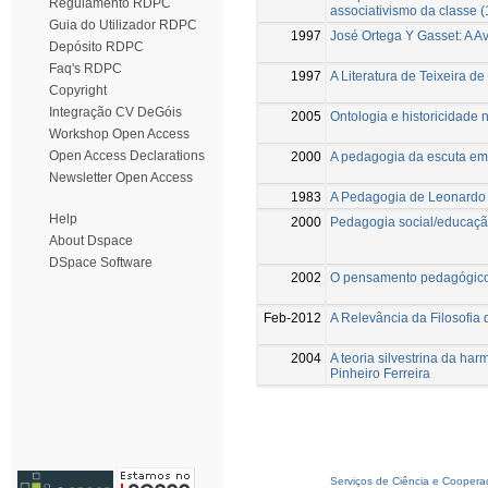
Regulamento RDPC
associativismo da classe 
Guia do Utilizador RDPC
1997
José Ortega Y Gasset: A A
Depósito RDPC
Faq's RDPC
1997
A Literatura de Teixeira d
Copyright
Integração CV DeGóis
2005
Ontologia e historicidade 
Workshop Open Access
Open Access Declarations
2000
A pedagogia da escuta em
Newsletter Open Access
1983
A Pedagogia de Leonardo
Help
2000
Pedagogia social/educaçã
About Dspace
DSpace Software
2002
O pensamento pedagógico 
Feb-2012
A Relevância da Filosofia
2004
A teoria silvestrina da h
Pinheiro Ferreira
Serviços de Ciência e Coopera