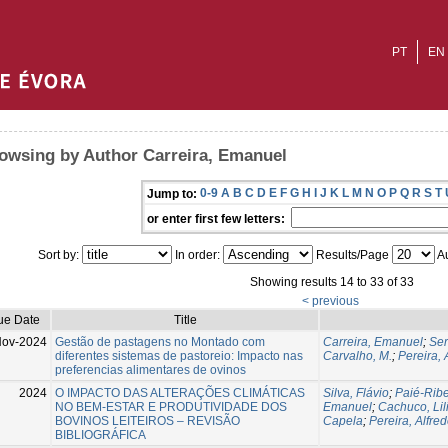
PT
EN
owsing by Author Carreira, Emanuel
0-9
A
B
C
D
E
F
G
H
I
J
K
L
M
N
O
P
Q
R
S
T
Jump to:
or enter first few letters:
Sort by:
In order:
Results/Page
Au
Showing results 14 to 33 of 33
< previous
ue Date
Title
ov-2024
Gestão de pastagens no Montado com
Carreira, Emanuel
;
Ser
diferentes sistemas de pastoreio: Impacto nas
Carvalho, M.
;
Pereira, 
preferencias alimentares de ovinos
2024
O IMPACTO DAS ALTERAÇÕES CLIMÁTICAS
Silva, Flávio
;
Paié-Ribe
NO BEM-ESTAR E PRODUTIVIDADE DOS
Emanuel
;
Cachuco, Lil
BOVINOS LEITEIROS – REVISÃO
Capela
;
Pereira, Alfre
BIBLIOGRÁFICA