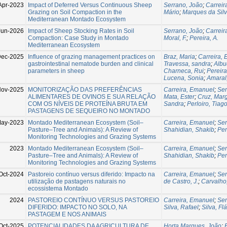
Apr-2023
Impact of Deferred Versus Continuous Sheep
Serrano, João
;
Carreir
Grazing on Soil Compaction in the
Mário
;
Marques da Silva
Mediterranean Montado Ecosystem
Jun-2026
Impact of Sheep Stocking Rates in Soil
Serrano, João
;
Carreir
Compaction: Case Study in Montado
Moral, F.
;
Pereira, A.
Mediterranean Ecosystem
ec-2025
Influence of grazing management practices on
Braz, Maria
;
Carreira,
gastrointestinal nematode burden and clinical
Travessa, sandra
;
Albu
parameters in sheep
Charneca, Rui
;
Pereira
Lucena, Sonia
;
Amaral
Nov-2025
MONITORIZAÇÃO DAS PREFERÊNCIAS
Carreira, Emanuel
;
Ser
ALIMENTARES DE OVINOS E SUA RELAÇÃO
Mata, Ester
;
Cruz, Mar
COM OS NÍVEIS DE PROTEÍNA BRUTA EM
Sandra
;
Perloiro, Tiag
PASTAGENS DE SEQUEIRO NO MONTADO
May-2023
Montado Mediterranean Ecosystem (Soil–
Carreira, Emanuel
;
Ser
Pasture–Tree and Animals): A Review of
Shahidian, Shakib
;
Per
Monitoring Technologies and Grazing Systems
2023
Montado Mediterranean Ecosystem (Soil–
Carreira, Emanuel
;
Ser
Pasture–Tree and Animals): A Review of
Shahidian, Shakib
;
Per
Monitoring Technologies and Grazing Systems
Oct-2024
Pastoreio contínuo versus diferido: Impacto na
Carreira, Emanuel
;
Ser
utilização de pastagens naturais no
de Castro, J.
;
Carvalho
ecossistema Montado
2024
PASTOREIO CONTÍNUO VERSUS PASTOREIO
Carreira, Emanuel
;
Ser
DIFERIDO: IMPACTO NO SOLO, NA
Silva, Rafael
;
Silva, Fl
PASTAGEM E NOS ANIMAIS
Oct-2025
POTENCIALIDADES DA AGRICULTURA DE
Horta Marques, João
;