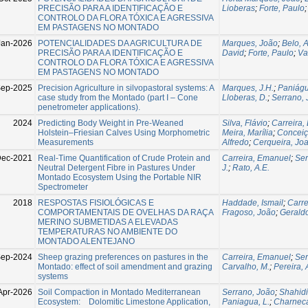
PRECISÃO PARA A IDENTIFICAÇÃO E
Lioberas
;
Forte, Paulo
CONTROLO DA FLORA TÓXICA E AGRESSIVA
EM PASTAGENS NO MONTADO
Jan-2026
POTENCIALIDADES DA AGRICULTURA DE
Marques, João
;
Belo, 
PRECISÃO PARA A IDENTIFICAÇÃO E
David
;
Forte, Paulo
;
Va
CONTROLO DA FLORA TÓXICA E AGRESSIVA
EM PASTAGENS NO MONTADO
ep-2025
Precision Agriculture in silvopastoral systems: A
Marques, J.H.
;
Paniágu
case study from the Montado (part I – Cone
Lloberas, D.
;
Serrano,
penetrometer applications).
2024
Predicting Body Weight in Pre-Weaned
Silva, Flávio
;
Carreira,
Holstein–Friesian Calves Using Morphometric
Meira, Marília
;
Conceiç
Measurements
Alfredo
;
Cerqueira, Jo
ec-2021
Real-Time Quantification of Crude Protein and
Carreira, Emanuel
;
Ser
Neutral Detergent Fibre in Pastures Under
J.
;
Rato, A.E.
Montado Ecosystem Using the Portable NIR
Spectrometer
2018
RESPOSTAS FISIOLÓGICAS E
Haddade, Ismail
;
Carre
COMPORTAMENTAIS DE OVELHAS DA RAÇA
Fragoso, João
;
Gerald
MERINO SUBMETIDAS A ELEVADAS
TEMPERATURAS NO AMBIENTE DO
MONTADO ALENTEJANO
ep-2024
Sheep grazing preferences on pastures in the
Carreira, Emanuel
;
Ser
Montado: effect of soil amendment and grazing
Carvalho, M.
;
Pereira, 
systems
Apr-2026
Soil Compaction in Montado Mediterranean
Serrano, João
;
Shahidi
Ecosystem: Dolomitic Limestone Application,
Paniagua, L.
;
Charneca