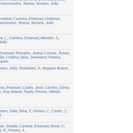
;
Vasconcelos, Teresa
;
Serrano, João
Anabela
;
Carreira, Emanuel
;
Llobenas,
sconcelos, Teresa
;
Serrano, João
a, L.
;
Carreira, Emanuel
;
Mendes, S.
;
 João
 Emanuel
;
Ramalho, Joana
;
Correia, Tomás
;
ão, Cristina
;
Silva, Severiano
;
Pereira,
aquim
rano, João
;
Shahidian, S.
;
Nogales-Bueno,
ira, Emanuel
;
Castro, José
;
Carrilho, Sónia
;
o, Ana
;
Infante, Paulo
;
Pereira, Alfredo
rano, João
;
Silva, F.
;
Gomes, C.
;
Castro, J.
;
A.
an, Shakib
;
Carreira, Emanuel
;
Moral, F.
;
, R.
;
Pereira, A.