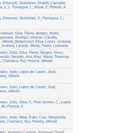
a, Emanuel
;
Shahidian, Shakib
;
Carvalho,
, J.
;
L. Paniagua, L.
;
Moral, F.
;
Pereira, A.
a, Emanuel
;
Shahidian, S.
;
Paniagua, L.
;
 Emanuel
;
Silva, Flávio
;
Borges, Nuno
;
querque, Rodrigo
;
Vicente, Cláudia
;
, Alfredo
;
Bettencourt, Elisa
;
Lopes, Jordana
;
, Andreia
;
Laranjo, Marta
;
Padre, Ludovina
rano, João
;
Silva, Flávio
;
Borges, Nuno
;
garida
;
Geraldo, Ana
;
Braz, Maria
;
Travessa,
o
;
Charneca, Rui
;
Pereira, Alfredo
rano, João
;
Lopes de Castro, José
;
eira, Alfredo
rano, João
;
Lopes de Castro, José
;
eira, Alfredo
rano, João
;
Silva, F.
;
Pinto Gomes, C.
;
Lopes
, M.
;
Pereira, A.
rano, João
;
Mata, Ester
;
Cruz, Margarida
;
ávio
;
Charneca, Rui
;
Pereira, Alfredo
Belo, Anabela
;
Carreira, Emanuel
;
David,