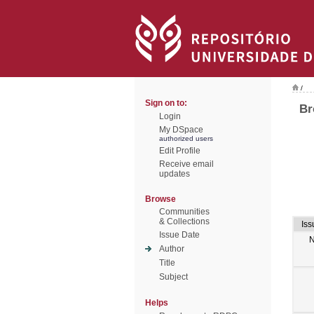
/
Sign on to:
Br
Login
My DSpace
authorized users
Edit Profile
Receive email
updates
Browse
Communities
& Collections
Iss
Issue Date
N
Author
Title
Subject
Helps