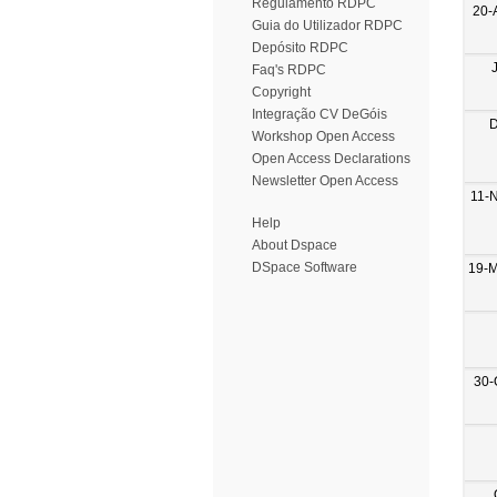
Regulamento RDPC
20-
Guia do Utilizador RDPC
Depósito RDPC
Faq's RDPC
Copyright
Integração CV DeGóis
D
Workshop Open Access
Open Access Declarations
Newsletter Open Access
11-
Help
About Dspace
DSpace Software
19-
30-