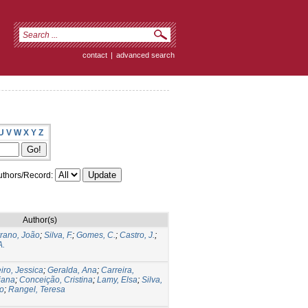
contact
|
advanced search
U
V
W
X
Y
Z
thors/Record:
Author(s)
rano, João
;
Silva, F.
;
Gomes, C.
;
Castro, J.
;
A.
iro, Jessica
;
Geralda, Ana
;
Carreira,
iana
;
Conceição, Cristina
;
Lamy, Elsa
;
Silva,
do
;
Rangel, Teresa