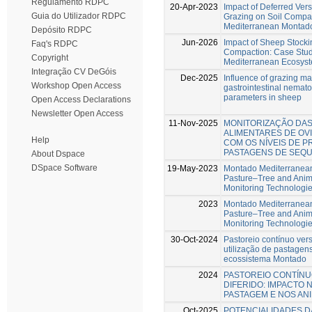
Regulamento RDPC
20-Apr-2023
Impact of Deferred Ve
Guia do Utilizador RDPC
Grazing on Soil Compac
Mediterranean Montad
Depósito RDPC
Jun-2026
Impact of Sheep Stocki
Faq's RDPC
Compaction: Case Stud
Copyright
Mediterranean Ecosys
Integração CV DeGóis
Dec-2025
Influence of grazing m
Workshop Open Access
gastrointestinal nemato
parameters in sheep
Open Access Declarations
Newsletter Open Access
11-Nov-2025
MONITORIZAÇÃO DA
ALIMENTARES DE OV
Help
COM OS NÍVEIS DE P
PASTAGENS DE SEQ
About Dspace
DSpace Software
19-May-2023
Montado Mediterranean
Pasture–Tree and Anima
Monitoring Technologi
2023
Montado Mediterranean
Pasture–Tree and Anima
Monitoring Technologi
30-Oct-2024
Pastoreio contínuo vers
utilização de pastagens
ecossistema Montado
2024
PASTOREIO CONTÍNU
DIFERIDO: IMPACTO 
PASTAGEM E NOS ANI
Oct-2025
POTENCIALIDADES D