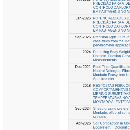
PRECISÃO PARA A ID
CONTROLO DA FLORA
EM PASTAGENS NO 
Jan-2026
POTENCIALIDADES D
PRECISÃO PARA A ID
CONTROLO DA FLORA
EM PASTAGENS NO 
Sep-2025
Precision Agriculture in
case study from the Mo
penetrometer applicatio
2024
Predicting Body Weigh
Holstein–Friesian Cal
Measurements
Dec-2021
Real-Time Quantificati
Neutral Detergent Fibr
Montado Ecosystem Usi
Spectrometer
2018
RESPOSTAS FISIOLÓG
COMPORTAMENTAIS 
MERINO SUBMETIDAS
TEMPERATURAS NO 
MONTADO ALENTEJA
Sep-2024
Sheep grazing preferen
Montado: effect of soi
systems
Apr-2026
Soil Compaction in Mo
Ecosystem: Dolomitic 