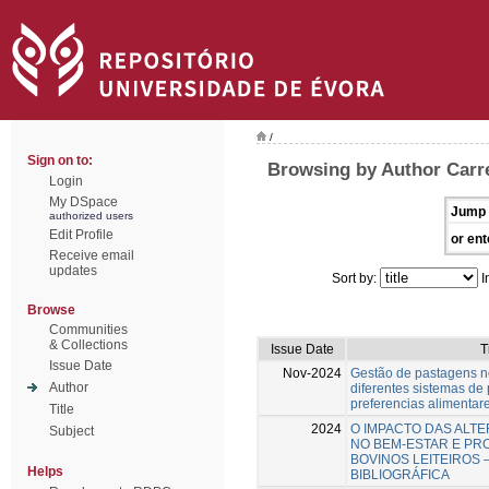
/
Sign on to:
Browsing by Author Carr
Login
My DSpace
Jump 
authorized users
Edit Profile
or ent
Receive email
updates
Sort by:
I
Browse
Communities
& Collections
Issue Date
T
Issue Date
Nov-2024
Gestão de pastagens 
Author
diferentes sistemas de 
preferencias alimentar
Title
2024
O IMPACTO DAS ALT
Subject
NO BEM-ESTAR E PR
BOVINOS LEITEIROS 
Helps
BIBLIOGRÁFICA