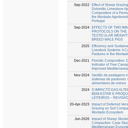
Sep-2022
Effect of Sheep Grazin
Dolomitic Limestone App
Composition of a Perma
the Montado Agroforest
Portugal
Sep-2024
EFFECTS OF TWO I
PROTOCOLS ON THE
TESTICULAR WEIGHT
BREED MALE PIGS
2025
Efficiency and Sustaina
Livestock Systems: A C
Pastures in the Monta
Dec-2021
Floristic Composition: 
Indicator of Tree Canop
Improved Mediterranea
Nov-2024
Gestão de pastagens n
sistemas de pastoreio:
alimentares de ovinos
2024
O IMPACTO DAS ALT
BEM-ESTAR E PRODU
LEITEIROS – REVISÃ
20-Apr-2023
Impact of Deferred Ve
Grazing on Soil Compac
Montado Ecosystem
Jun-2026
Impact of Sheep Stocki
Compaction: Case Stud
Mediterranean Ecosys