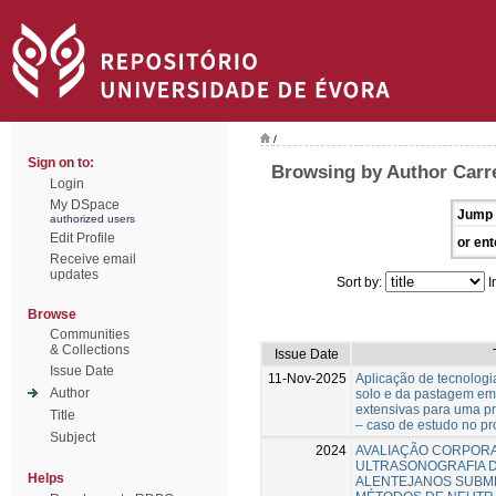
/
Sign on to:
Browsing by Author Carr
Login
My DSpace
Jump 
authorized users
Edit Profile
or ent
Receive email
updates
Sort by:
I
Browse
Communities
& Collections
Issue Date
Issue Date
11-Nov-2025
Aplicação de tecnologi
Author
solo e da pastagem em
extensivas para uma p
Title
– caso de estudo no p
Subject
2024
AVALIAÇÃO CORPOR
ULTRASONOGRAFIA 
Helps
ALENTEJANOS SUBME