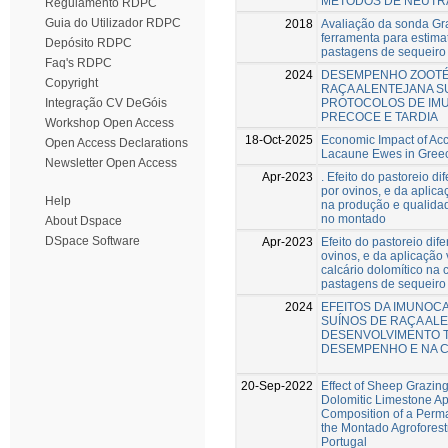
MÉTODOS DE NEUTR
Regulamento RDPC
Guia do Utilizador RDPC
2018
Avaliação da sonda Gr
ferramenta para estima
Depósito RDPC
pastagens de sequeiro 
Faq's RDPC
2024
DESEMPENHO ZOOTÉ
Copyright
RAÇA ALENTEJANA S
PROTOCOLOS DE IM
Integração CV DeGóis
PRECOCE E TARDIA
Workshop Open Access
18-Oct-2025
Economic Impact of Ac
Open Access Declarations
Lacaune Ewes in Gree
Newsletter Open Access
Apr-2023
. Efeito do pastoreio di
por ovinos, e da aplica
Help
na produção e qualida
no montado
About Dspace
DSpace Software
Apr-2023
Efeito do pastoreio dife
ovinos, e da aplicação
calcário dolomítico na 
pastagens de sequeiro
2024
EFEITOS DA IMUNO
SUÍNOS DE RAÇA AL
DESENVOLVIMENTO T
DESEMPENHO E NA 
20-Sep-2022
Effect of Sheep Grazin
Dolomitic Limestone App
Composition of a Perma
the Montado Agroforest
Portugal