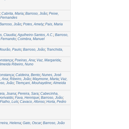
;
Cabrita, Maria
;
Barroso, João
;
Peixe,
 Fernandes
Barroso, João
;
Potes, Amely
;
Pais, Maria
s, Claudia
;
Agulheiro-Santos, A.C.
;
Barroso,
 Fernando
;
Coimbra, Manuel
Mourão, Paulo
;
Barroso, João
;
Tranchida,
onstança
;
Poeiras, Ana
;
Vaz, Margarida
;
lmeida Ribeiro, Nuno
onstança
;
Caldeira, Bento
;
Nunes, José
, Ana
;
Ribeiro, João
;
Maymone, Marta
;
Vaz,
oso, João
;
Tlemçani, Mouhaydine
;
Almeida
eia, Joana
;
Pereira, Sara
;
Cabecinha,
Dorivaldo
;
Fava, Henrique
;
Barroso, João
;
Fialho, Luís
;
Cavaco, Afonso
;
Horta, Pedro
rreira, Helena
;
Gato, Oscar
;
Barroso, João