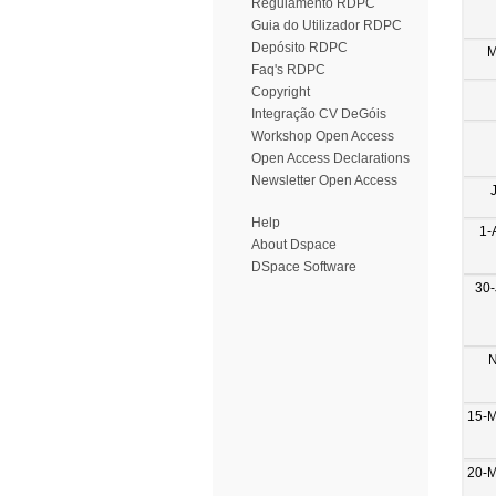
Regulamento RDPC
Guia do Utilizador RDPC
Depósito RDPC
M
Faq's RDPC
Copyright
Integração CV DeGóis
Workshop Open Access
Open Access Declarations
Newsletter Open Access
Help
1-
About Dspace
DSpace Software
30-
N
15-
20-