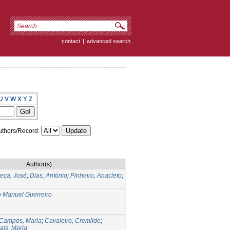
contact
|
advanced search
U
V
W
X
Y
Z
thors/Record:
Author(s)
eça, José
;
Dias, António
;
Pinheiro, Anacleto
;
o Manuel Guerreiro
Campos, Maria
;
Cavaleiro, Cremilde
;
ais, Maria