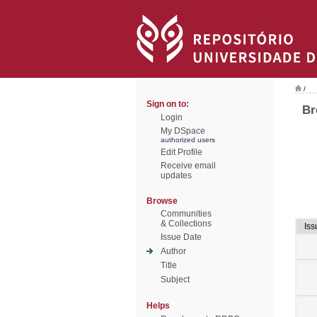
/
Sign on to:
Br
Login
My DSpace
authorized users
Edit Profile
Receive email
updates
Browse
Communities
& Collections
Iss
Issue Date
Author
Title
Subject
Helps