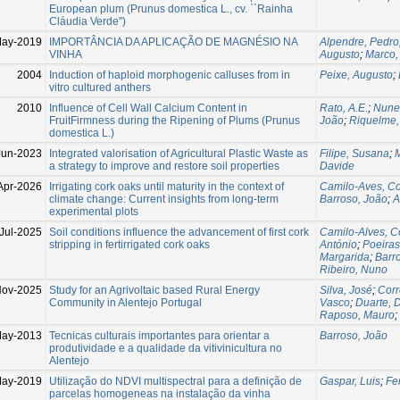
European plum (Prunus domestica L., cv. ``Rainha
Cláudia Verde'')
ay-2019
IMPORTÂNCIA DA APLICAÇÃO DE MAGNÉSIO NA
Alpendre, Pedro
VINHA
Augusto
;
Marco,
2004
Induction of haploid morphogenic calluses from in
Peixe, Augusto
;
vitro cultured anthers
2010
Influence of Cell Wall Calcium Content in
Rato, A.E.
;
Nune
FruitFirmness during the Ripening of Plums (Prunus
João
;
Riquelme,
domestica L.)
Jun-2023
Integrated valorisation of Agricultural Plastic Waste as
Filipe, Susana
;
a strategy to improve and restore soil properties
Davide
Apr-2026
Irrigating cork oaks until maturity in the context of
Camilo-Aves, C
climate change: Current insights from long-term
Barroso, João
;
A
experimental plots
Jul-2025
Soil conditions influence the advancement of first cork
Camilo-Alves, C
stripping in fertirrigated cork oaks
António
;
Poeiras
Margarida
;
Barr
Ribeiro, Nuno
ov-2025
Study for an Agrivoltaic based Rural Energy
Silva, José
;
Corr
Community in Alentejo Portugal
Vasco
;
Duarte, 
Raposo, Mauro
;
May-2013
Tecnicas culturais importantes para orientar a
Barroso, João
produtividade e a qualidade da vitivinicultura no
Alentejo
May-2019
Utilização do NDVI multispectral para a definição de
Gaspar, Luis
;
Fe
parcelas homogeneas na instalação da vinha