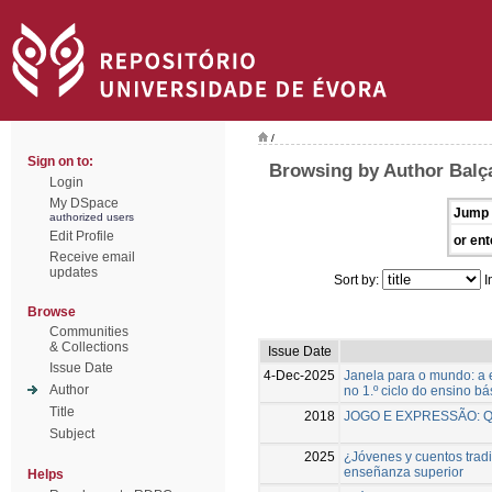
/
Sign on to:
Browsing by Author Balç
Login
My DSpace
Jump 
authorized users
Edit Profile
or ent
Receive email
updates
Sort by:
I
Browse
Communities
& Collections
Issue Date
Issue Date
4-Dec-2025
Janela para o mundo: a 
Author
no 1.º ciclo do ensino bá
Title
2018
JOGO E EXPRESSÃO: 
Subject
2025
¿Jóvenes y cuentos tradi
enseñanza superior
Helps