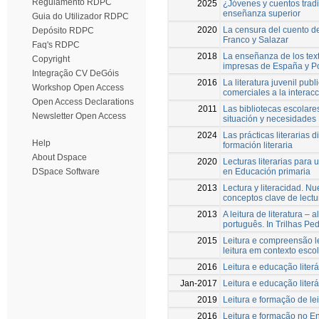
Regulamento RDPC
2025
¿Jóvenes y cuentos tradi
enseñanza superior
Guia do Utilizador RDPC
2020
La censura del cuento d
Depósito RDPC
Franco y Salazar
Faq's RDPC
2018
La enseñanza de los text
Copyright
impresas de España y Po
Integração CV DeGóis
2016
La literatura juvenil pub
Workshop Open Access
comerciales a la interac
Open Access Declarations
2011
Las bibliotecas escolares
Newsletter Open Access
situación y necesidades
2024
Las prácticas literarias d
Help
formación literaria
About Dspace
2020
Lecturas literarias para 
en Educación primaria
DSpace Software
2013
Lectura y literacidad. Nu
conceptos clave de lectur
2013
A leitura de literatura –
português. In Trilhas Pe
2015
Leitura e compreensão le
leitura em contexto esco
2016
Leitura e educação literá
Jan-2017
Leitura e educação liter
2019
Leitura e formação de le
2016
Leitura e formação no E