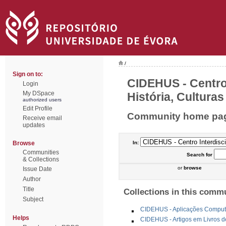
/
Sign on to:
CIDEHUS - Centro 
Login
My DSpace
História, Culturas
authorized users
Edit Profile
Community home pa
Receive email
updates
Browse
In:
Communities
Search
for
& Collections
or
browse
Issue Date
Author
Title
Collections in this comm
Subject
CIDEHUS - Aplicações Comput
Helps
CIDEHUS - Artigos em Livros d