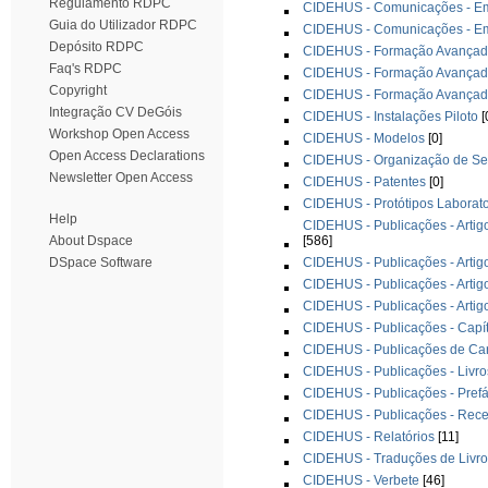
Regulamento RDPC
CIDEHUS - Comunicações - Em 
Guia do Utilizador RDPC
CIDEHUS - Comunicações - Em 
Depósito RDPC
CIDEHUS - Formação Avançada
Faq's RDPC
CIDEHUS - Formação Avançada
Copyright
CIDEHUS - Formação Avançada
Integração CV DeGóis
CIDEHUS - Instalações Piloto
[
Workshop Open Access
CIDEHUS - Modelos
[0]
Open Access Declarations
CIDEHUS - Organização de Sem
Newsletter Open Access
CIDEHUS - Patentes
[0]
CIDEHUS - Protótipos Laborato
Help
CIDEHUS - Publicações - Artigo
[586]
About Dspace
CIDEHUS - Publicações - Artigo
DSpace Software
CIDEHUS - Publicações - Artig
CIDEHUS - Publicações - Artig
CIDEHUS - Publicações - Capít
CIDEHUS - Publicações de Ca
CIDEHUS - Publicações - Livro
CIDEHUS - Publicações - Prefá
CIDEHUS - Publicações - Rece
CIDEHUS - Relatórios
[11]
CIDEHUS - Traduções de Livro
CIDEHUS - Verbete
[46]