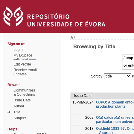
/
Sign on to:
Browsing by Title
Login
My DSpace
Jump 
authorized users
Edit Profile
or ent
Receive email
updates
Sort by:
I
Browse
Communities
& Collections
Issue Date
Issue Date
15-Mar-2024
O3PO: A domain ontolo
Author
production plants
Title
2002
O(a) caloiro(a) univer
Subject
particular num univer
2013
Oakfield 1883-97: O n
Helps
– Açores)