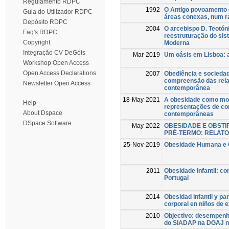
Regulamento RDPC
1992
O Antigo povoamento 
Guia do Utilizador RDPC
áreas conexas, num ra
Depósito RDPC
2004
O arcebispo D. Teotón
Faq's RDPC
reestruturação do sis
Copyright
Moderna
Integração CV DeGóis
Mar-2019
Um oásis em Lisboa: 
Workshop Open Access
Open Access Declarations
2007
Obediência e socieda
compreensão das rela
Newsletter Open Access
contemporânea
18-May-2021
A obesidade como mot
Help
representações de cor
About Dspace
contemporâneas
DSpace Software
May-2022
OBESIDADE E OBST
PRÉ-TERMO: RELATO
25-Nov-2019
Obesidade Humana e C
2011
Obesidade infantil: c
Portugal
2014
Obesidad infantil y p
corporal en niños de 
2010
Objectivo: desempenho
do SIADAP na DGAJ n